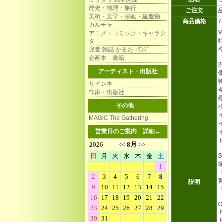
歴史・地理・旅行
ご注文
美術・文学・宗教・建造物
商品価格
カルチャ
V
アニメ・コミック・キャラク
タ
児童 雑誌 かるた ﾄﾗﾝﾌﾟ
企画本 書籍
アーティスト・出版社
サイン本
作家・出版社
その他
MAGIC The Gathering
営業日のご案内
詳細→
説明
O