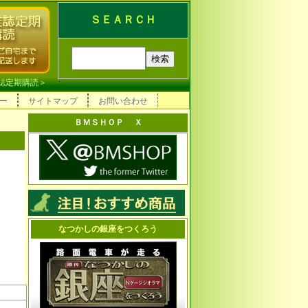
ＳＥＡＲＣＨ
誌定期購読
＞
ー
サイトマップ
お問い合わせ
ＢＭＳＨＯＰ Ｘ
なつかしの銀座をつくろう