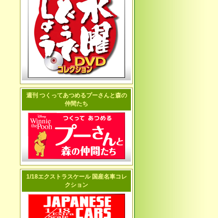
週刊 つくってあつめるプーさんと森の
仲間たち
1/18エクストラスケール 国産名車コレ
クション