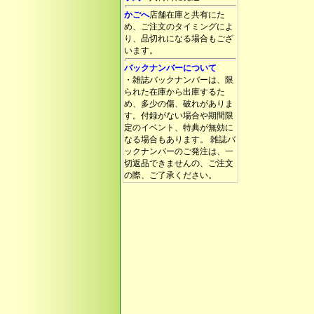
かごへ
店舗在庫と共有にた
め、ご注文のタイミングによ
り、品切れになる場合もござ
います。
バックナンバーについて
・雑誌バックナンバーは、限
られた在庫から出庫するた
め、多少の傷、破れがありま
す。付録がない場合や期間限
定のイベント、特典が無効に
なる場合もあります。 雑誌バ
ックナンバーのご発注は、一
切返品できませんの、ご注文
の際、ご了承ください。