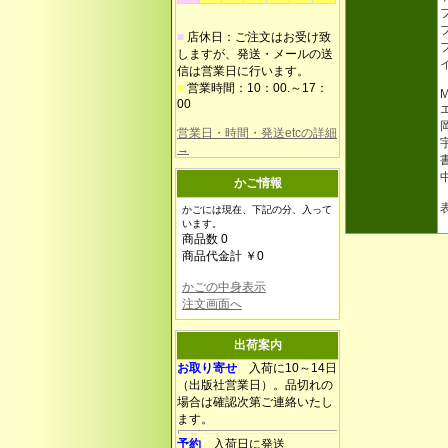
■
店休日：ご注文はお受け致
しますが、発送・メールの送
信は営業日に行います。
■
営業時間：10：00.～17：
00
営業日・時間・発送etcの詳細
→
かご情報
かごには現在、下記の分、入って
います。
商品数 0
商品代金計 ￥0
かごの中身表示
注文画面へ
出荷案内
お取り寄せ
入荷に10～14日
（出版社営業日）。品切れの
場合は確認次第ご連絡いたし
ます。
予約
入荷日に発送