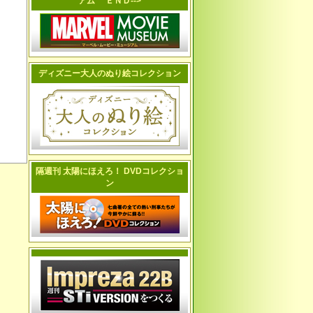
アム ＥＮＤ-->
ディズニー大人のぬり絵コレクション
隔週刊 太陽にほえろ！ DVDコレクショ
ン