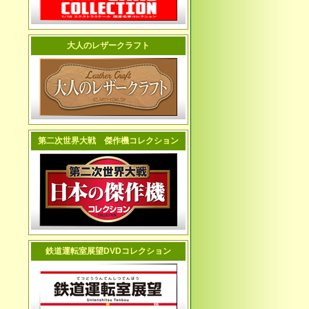
大人のレザークラフト
第二次世界大戦 傑作機コレクション
鉄道運転室展望DVDコレクション