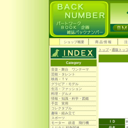
ショップ概要
商 品 情 報
注
トップ
-
通販トッ
Category
音楽・舞台 ワンテーマ
芸能・タレント
映画・ＴＶ
グラビア・モデル
生活・ファッション
料理・グルメ
情報・知識・科学・図鑑
手芸 実用
コレクタブル
趣味・組み立て
スポーツ
ＩＤ
s
モーター 鉄道 飛行機
ミリタリ 戦争関連
品名