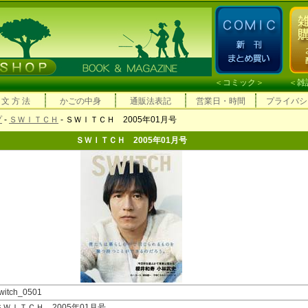
＜
コミック
＞ ＜
雑
 文 方 法
かごの中身
通販法表記
営業日・時間
プライバシ
プ
-
ＳＷＩＴＣＨ
- ＳＷＩＴＣＨ 2005年01月号
ＳＷＩＴＣＨ 2005年01月号
witch_0501
ＳＷＩＴＣＨ 2005年01月号