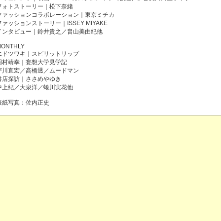
フォトストーリー｜松下奈緒
ファッションコラボレーション｜東京ミチカ
ファッションストーリー｜ISSEY MIYAKE
インタビュー｜鈴井貴之／畠山美由紀他
MONTHLY
エドツワキ｜スピリットリップ
岡村靖幸｜妄想大学見学記
宇川直宏／高橋透／ムードマン
書店探訪｜ささめやゆき
中上紀／大泉洋／蜷川実花他
表紙写真：佐内正史