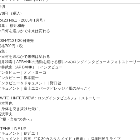
品切
770円 （税込）
ol.23 No.1（2005年1月号）
特集： 櫻井和寿
今日何を選ぶかで未来は変わる
2004年12月20日発売
価格700円＋税
特集：
今日何を選ぶかで未来は変わる
櫻井和寿｜APBANKの活動を続ける櫻井へのロングインタビュー＆フォトストーリ
小林武史（AP BANK）｜インタビュー
インタビュー｜オノ・ヨーコ
インタビュー｜坂本龍一
インタビュー＆ドキュメント｜野口健
ドキュメント｜富士エコパークビレッジ／風のがっこう
SWITCH INTERVIEW：ロングインタビュ&フォトストーリー
塚本晋也
「身体を突き抜けた先に」
宮沢章夫
「"脱・言葉"の先へ」
TEHR LINE UP
ドキュメント｜信近エリ
ドキュメント｜映画 『10.30カスタムメイド（仮題）』@奥田民生ライブ