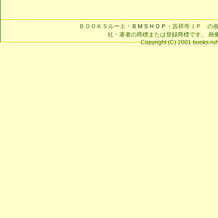
ＢＯＯＫＳルーエ・
ＢＭＳＨＯＰ
・吉祥寺ＪＰ の
社・著者の商標または登録商標です。 画
Copyright (C) 2001 books ruhe