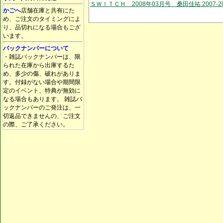
ＳＷＩＴＣＨ 2008年03月号 桑田佳祐 2007-20
かごへ
店舗在庫と共有にた
め、ご注文のタイミングによ
り、品切れになる場合もござ
います。
バックナンバーについて
・雑誌バックナンバーは、限
られた在庫から出庫するた
め、多少の傷、破れがありま
す。付録がない場合や期間限
定のイベント、特典が無効に
なる場合もあります。 雑誌バ
ックナンバーのご発注は、一
切返品できませんの、ご注文
の際、ご了承ください。