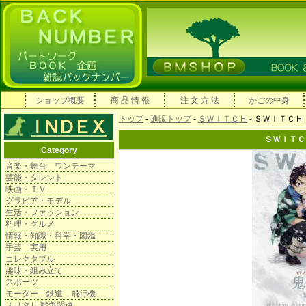
ショップ概要
商 品 情 報
注 文 方 法
かごの中身
トップ
-
通販トップ
-
ＳＷＩＴＣＨ
- ＳＷＩＴＣＨ 
ＳＷＩＴＣＨ
Category
音楽・舞台 ワンテーマ
芸能・タレント
映画・ＴＶ
グラビア・モデル
生活・ファッション
料理・グルメ
情報・知識・科学・図鑑
手芸 実用
コレクタブル
趣味・組み立て
スポーツ
モーター 鉄道 飛行機
ミリタリ 戦争関連