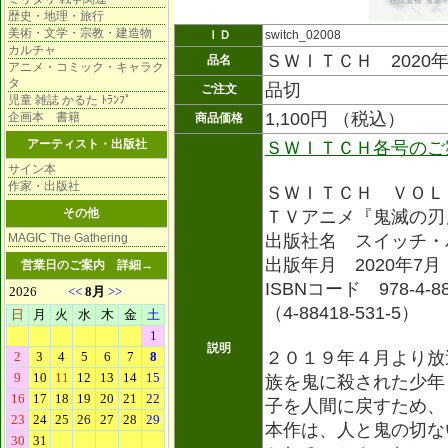
歴史・地理・旅行
美術・文学・宗教・建造物
ＩＤ
switch_02008
カルチャ
ＳＷＩＴＣＨ 2020年
品名
アニメ・コミック・キャラク
タ
品切
ご注文
児童 雑誌 かるた ﾄﾗﾝﾌﾟ
1,100円 （税込）
企画本 書籍
商品価格
アーティスト・出版社
ＳＷＩＴＣＨ各号のご
サイン本
作家・出版社
ＳＷＩＴＣＨ ＶＯＬ
その他
ＴＶアニメ『鬼滅の刃
MAGIC The Gathering
出版社名 スイッチ・
出版年月 2020年7月
営業日のご案内
詳細→
ISBNコード 978-4-884
（4-88418-531-5）
説明
２０１９年４月より放
族を鬼に殺された少年
子を人間に戻すため、
本作は、人と鬼の切な