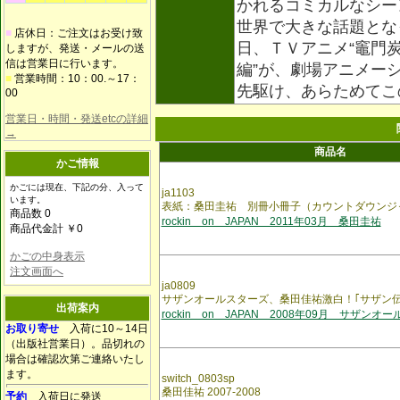
かれるコミカルなシー
世界で大きな話題とな
■
店休日：ご注文はお受け致
日、ＴＶアニメ“竈門
しますが、発送・メールの送
信は営業日に行います。
編”が、劇場アニメー
■
営業時間：10：00.～17：
先駆け、あらためてこ
00
営業日・時間・発送etcの詳細
→
商品名
かご情報
かごには現在、下記の分、入って
ja1103
います。
表紙：桑田圭祐 別冊小冊子（カウントダウンジ
商品数 0
rockin on JAPAN 2011年03月 桑田圭祐
商品代金計 ￥0
かごの中身表示
注文画面へ
ja0809
サザンオールスターズ、桑田佳祐激白！｢サザン伝
出荷案内
rockin on JAPAN 2008年09月 サザンオ
お取り寄せ
入荷に10～14日
（出版社営業日）。品切れの
場合は確認次第ご連絡いたし
ます。
switch_0803sp
桑田佳祐 2007-2008
予約
入荷日に発送