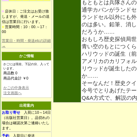
もともとは兵隊さんの
通学カバンがランドセ
■
店休日：ご注文はお受け致
ランドセル以外にも外
しますが、発送・メールの送
信は営業日に行います。
のは多い。鉛筆、消し
■
営業時間：10：00.～17：
だろうか……
00
おもしろ歴史探偵局世
営業日・時間・発送etcの詳細
→
青い空のもとにつくら
ハリウッドの誕生（前
かご情報
アメリカのカリフォル
かごには現在、下記の分、入って
リウッドが誕生したの
います。
商品数 0
か……
商品代金計 ￥0
そーなんだ！歴史クイ
かごの中身表示
今号でとりあげたテー
注文画面へ
Q&A方式で、解説の
出荷案内
お取り寄せ
入荷に10～14日
（出版社営業日）。品切れの
場合は確認次第ご連絡いたし
ます。
予約
入荷日に発送