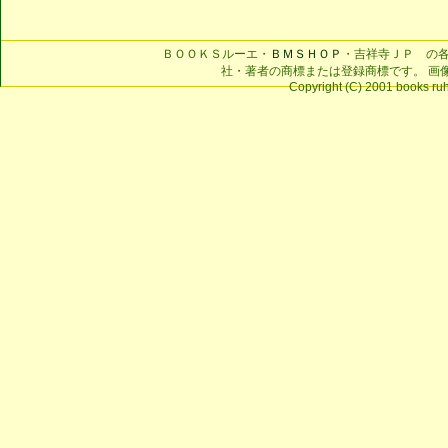
ＢＯＯＫＳルーエ・
ＢＭＳＨＯＰ
・吉祥寺ＪＰ の
社・著者の商標または登録商標です。 画
Copyright (C) 2001 books ruhe