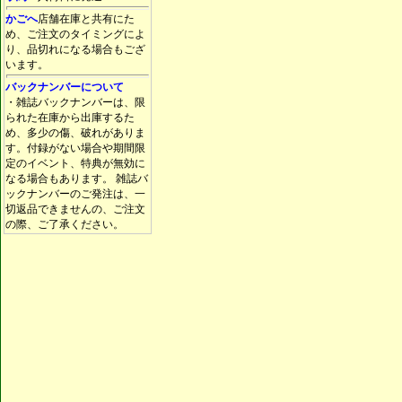
かごへ
店舗在庫と共有にた
め、ご注文のタイミングによ
り、品切れになる場合もござ
います。
バックナンバーについて
・雑誌バックナンバーは、限
られた在庫から出庫するた
め、多少の傷、破れがありま
す。付録がない場合や期間限
定のイベント、特典が無効に
なる場合もあります。 雑誌バ
ックナンバーのご発注は、一
切返品できませんの、ご注文
の際、ご了承ください。