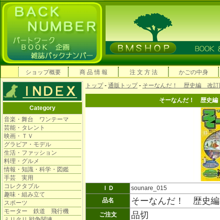
ショップ概要
商 品 情 報
注 文 方 法
かごの中身
トップ
-
通販トップ
-
そーなんだ！ 歴史編 改訂
そーなんだ！ 歴史編
Category
音楽・舞台 ワンテーマ
芸能・タレント
映画・ＴＶ
グラビア・モデル
生活・ファッション
料理・グルメ
情報・知識・科学・図鑑
手芸 実用
コレクタブル
ＩＤ
sounare_015
趣味・組み立て
そーなんだ！ 歴史編
品名
スポーツ
モーター 鉄道 飛行機
品切
ご注文
ミリタリ 戦争関連