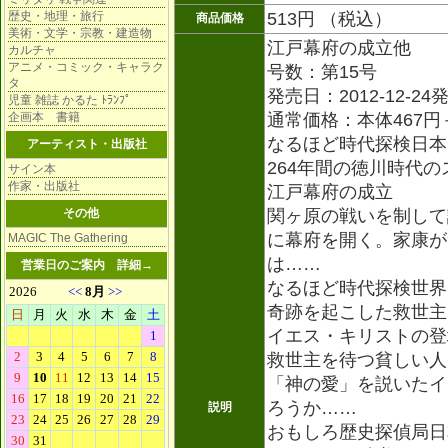
歴史・地理・旅行
513円 （税込）
商品価格
美術・文学・宗教・建造物
江戸幕府の成立他
カルチャ
アニメ・コミック・キャラク
号数：第15号
タ
発売日：2012-12-24
児童 雑誌 かるた ﾄﾗﾝﾌﾟ
企画本 書籍
通常価格：本体467円
なるほど時代探検日本
アーティスト・出版社
264年間の徳川時代の
サイン本
作家・出版社
江戸幕府の成立
その他
関ヶ原の戦いを制して
に幕府を開く。家康が
MAGIC The Gathering
は……
営業日のご案内
詳細→
なるほど時代探検世界
奇跡を起こした救世主
イエス・キリストの登
救世主を待つ貧しい人
「神の愛」を説いたイ
ろうか……
説明
おもしろ歴史探偵局日