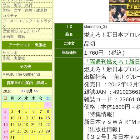
歴史・地理・旅行
美術・文学・宗教・建造物
カルチャ
アニメ・コミック・キャラク
タ
ＩＤ
shinnihon_32
児童 雑誌 かるた ﾄﾗﾝﾌﾟ
燃えろ！新日本プロ
品名
企画本 書籍
品切
ご注文
アーティスト・出版社
1,760円 （税込）
商品価格
サイン本
作家・出版社
「隔週刊燃えろ！新
その他
燃えろ！新日本プロ
MAGIC The Gathering
出版社名 ：角川グル
営業日のご案内
詳細→
発売日 ：2012年12月
雑誌JAN ：491023661
雑誌コード ：23661-0
価格：本体1600円＋
［特集情報］
新日本ｖｓＷＡＲ“Ｍ
［出版社情報］
【３２号】新日本ｖｓ