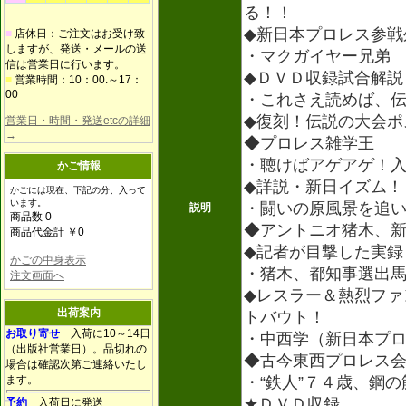
る！！
◆新日本プロレス参戦
■
店休日：ご注文はお受け致
しますが、発送・メールの送
・マクガイヤー兄弟
信は営業日に行います。
◆ＤＶＤ収録試合解説
■
営業時間：10：00.～17：
00
・これさえ読めば、
◆復刻！伝説の大会ポ
営業日・時間・発送etcの詳細
→
◆プロレス雑学王
・聴けばアゲアゲ！
かご情報
◆詳説・新日イズム！
かごには現在、下記の分、入って
います。
・闘いの原風景を追
説明
商品数 0
◆アントニオ猪木、
商品代金計 ￥0
◆記者が目撃した実録
かごの中身表示
・猪木、都知事選出
注文画面へ
◆レスラー＆熱烈ファ
出荷案内
トバウト！
お取り寄せ
入荷に10～14日
・中西学（新日本プ
（出版社営業日）。品切れの
◆古今東西プロレス
場合は確認次第ご連絡いたし
ます。
・“鉄人”７４歳、鋼
★ＤＶＤ収録
予約
入荷日に発送