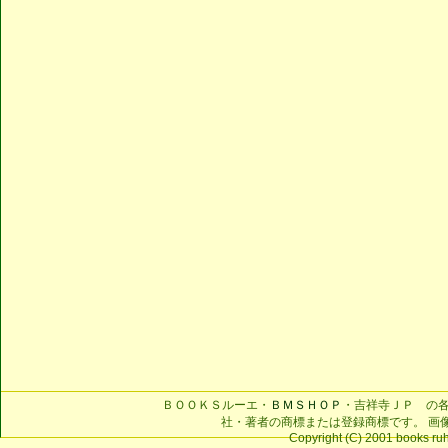
ＢＯＯＫＳルーエ・
ＢＭＳＨＯＰ
・吉祥寺ＪＰ の
社・著者の商標または登録商標です。 画
Copyright (C) 2001 books ruhe