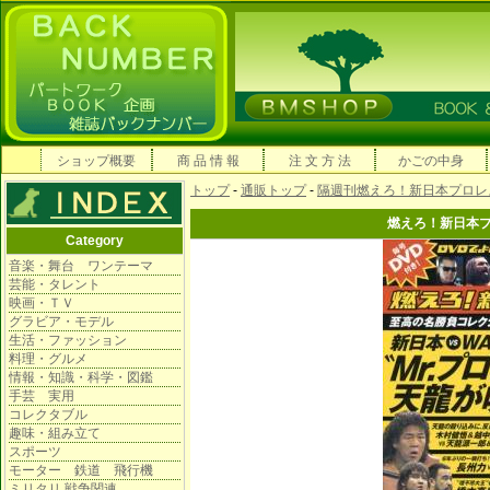
ショップ概要
商 品 情 報
注 文 方 法
かごの中身
トップ
-
通販トップ
-
隔週刊燃えろ！新日本プロレ
燃えろ！新日本
Category
音楽・舞台 ワンテーマ
芸能・タレント
映画・ＴＶ
グラビア・モデル
生活・ファッション
料理・グルメ
情報・知識・科学・図鑑
手芸 実用
コレクタブル
趣味・組み立て
スポーツ
モーター 鉄道 飛行機
ミリタリ 戦争関連