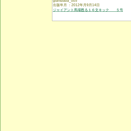
giantbaba_005
出版年月 ：2012年月9月14日
ジャイアント馬場甦る１６文キック ５号