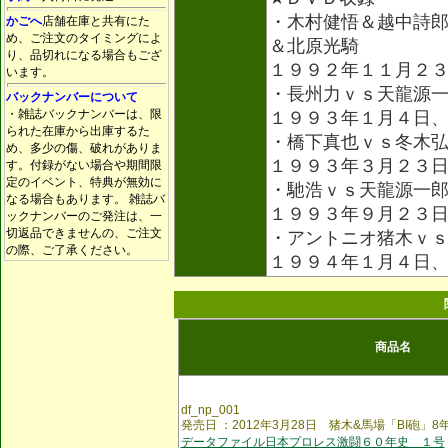
・木村健悟＆越中詩
かごへ
店舗在庫と共有にた
め、ご注文のタイミングによ
＆北原光騎
り、品切れになる場合もござ
１９９２年１１月２
います。
・長州力ｖｓ天龍源
バックナンバーについて
・雑誌バックナンバーは、限
１９９３年１月４日
られた在庫から出庫するた
・橋下真也ｖｓ冬木
め、多少の傷、破れがありま
１９９３年３月２３
す。付録がない場合や期間限
定のイベント、特典が無効に
・馳浩ｖｓ天龍源一
なる場合もあります。 雑誌バ
１９９３年９月２３
ックナンバーのご発注は、一
切返品できませんの、ご注文
・アントニオ猪木ｖ
の際、ご了承ください。
１９９４年１月４日
商品名
df_np_001
発売日 ：2012年3月28日 猪木&馬場「BI砲」
データファイル日本プロレス激闘６０年史 １号