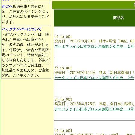
かごへ
店舗在庫と共有にた
め、ご注文のタイミングによ
り、品切れになる場合もござ
商品名
います。
バックナンバーについて
・雑誌バックナンバーは、限
df_np_001
られた在庫から出庫するた
発売日 ：2012年3月28日 猪木&馬場「BI砲」
め、多少の傷、破れがありま
データファイル日本プロレス激闘６０年史 １号
す。付録がない場合や期間限
定のイベント、特典が無効に
なる場合もあります。 雑誌バ
ックナンバーのご発注は、一
df_np_002
切返品できませんの、ご注文
発売日 ：2012年4月11日 猪木、新日本旗揚
の際、ご了承ください。
データファイル日本プロレス激闘６０年史 ２号
df_np_003
発売日 ：2012年4月25日 馬場、全日本に移
データファイル日本プロレス激闘６０年史 ３号
df_np_004