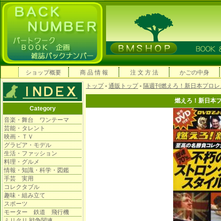
ショップ概要
商 品 情 報
注 文 方 法
かごの中身
トップ
-
通販トップ
-
隔週刊燃えろ！新日本プロレ
燃えろ！新日本
Category
音楽・舞台 ワンテーマ
芸能・タレント
映画・ＴＶ
グラビア・モデル
生活・ファッション
料理・グルメ
情報・知識・科学・図鑑
手芸 実用
コレクタブル
趣味・組み立て
スポーツ
モーター 鉄道 飛行機
ミリタリ 戦争関連