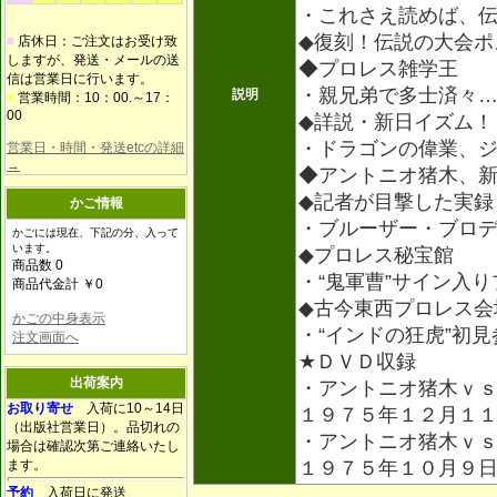
・これさえ読めば、
◆復刻！伝説の大会ポ
■
店休日：ご注文はお受け致
しますが、発送・メールの送
◆プロレス雑学王
信は営業日に行います。
・親兄弟で多士済々
説明
■
営業時間：10：00.～17：
00
◆詳説・新日イズム！
・ドラゴンの偉業、
営業日・時間・発送etcの詳細
→
◆アントニオ猪木、
◆記者が目撃した実録
かご情報
・ブルーザー・ブロ
かごには現在、下記の分、入って
います。
◆プロレス秘宝館
商品数 0
・“鬼軍曹”サイン入
商品代金計 ￥0
◆古今東西プロレス会
かごの中身表示
・“インドの狂虎”初
注文画面へ
★ＤＶＤ収録
出荷案内
・アントニオ猪木ｖ
お取り寄せ
入荷に10～14日
１９７５年１２月１
（出版社営業日）。品切れの
・アントニオ猪木ｖ
場合は確認次第ご連絡いたし
ます。
１９７５年１０月９
予約
入荷日に発送