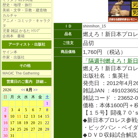
歴史・地理・旅行
美術・文学・宗教・建造物
カルチャ
アニメ・コミック・キャラク
タ
ＩＤ
shinnihon_15
児童 雑誌 かるた ﾄﾗﾝﾌﾟ
燃えろ！新日本プロ
品名
企画本 書籍
品切
ご注文
アーティスト・出版社
1,760円 （税込）
商品価格
サイン本
作家・出版社
「隔週刊燃えろ！新
その他
燃えろ！新日本プロ
MAGIC The Gathering
出版社名 ：集英社
営業日のご案内
詳細→
発売日 ：2012年4月2
雑誌JAN ：491023652
雑誌コード ：23652-0
価格：本体1600円＋
【１５号】闘魂７０’
◆新日本プロレス参戦
・ビッグバン・ベイ
◆ＤＶＤ収録試合解説