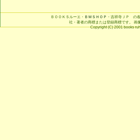
ＢＯＯＫＳルーエ・
ＢＭＳＨＯＰ
・吉祥寺ＪＰ の
社・著者の商標または登録商標です。 画
Copyright (C) 2001 books ruhe