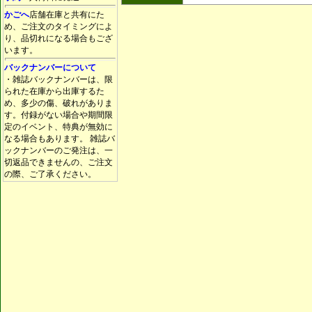
かごへ
店舗在庫と共有にた
め、ご注文のタイミングによ
り、品切れになる場合もござ
います。
バックナンバーについて
・雑誌バックナンバーは、限
られた在庫から出庫するた
め、多少の傷、破れがありま
す。付録がない場合や期間限
定のイベント、特典が無効に
なる場合もあります。 雑誌バ
ックナンバーのご発注は、一
切返品できませんの、ご注文
の際、ご了承ください。