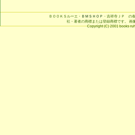
ＢＯＯＫＳルーエ・
ＢＭＳＨＯＰ
・吉祥寺ＪＰ の
社・著者の商標または登録商標です。 画
Copyright (C) 2001 books ruhe