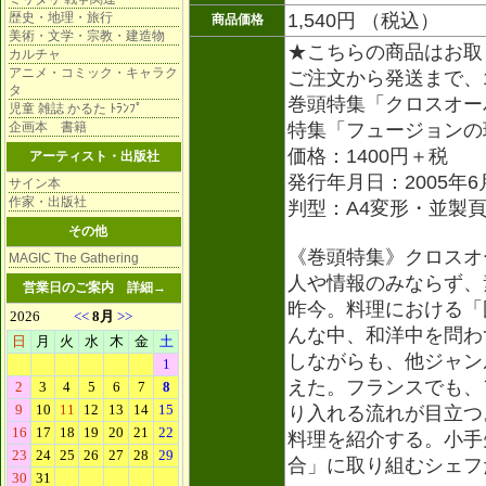
歴史・地理・旅行
1,540円 （税込）
商品価格
美術・文学・宗教・建造物
★こちらの商品はお取
カルチャ
アニメ・コミック・キャラク
ご注文から発送まで、1
タ
巻頭特集「クロスオー
児童 雑誌 かるた ﾄﾗﾝﾌﾟ
企画本 書籍
特集「フュージョンの
価格：1400円＋税
アーティスト・出版社
発行年月日：2005年6月
サイン本
作家・出版社
判型：A4変形・並製頁
その他
《巻頭特集》クロスオ
MAGIC The Gathering
人や情報のみならず、
営業日のご案内
詳細→
昨今。料理における「
んな中、和洋中を問わ
しながらも、他ジャン
えた。フランスでも、
り入れる流れが目立つ
料理を紹介する。小手
合」に取り組むシェフ