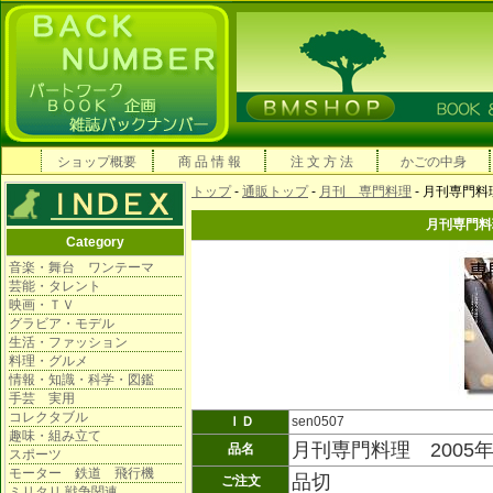
ショップ概要
商 品 情 報
注 文 方 法
かごの中身
トップ
-
通販トップ
-
月刊 専門料理
- 月刊専門料
月刊専門料理
Category
音楽・舞台 ワンテーマ
芸能・タレント
映画・ＴＶ
グラビア・モデル
生活・ファッション
料理・グルメ
情報・知識・科学・図鑑
手芸 実用
コレクタブル
ＩＤ
sen0507
趣味・組み立て
月刊専門料理 2005年
品名
スポーツ
モーター 鉄道 飛行機
品切
ご注文
ミリタリ 戦争関連