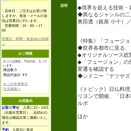
説明
◆境界を超える技術・
■
店休日：ご注文はお受け致
◆異なるジャンルの二
しますが、発送・メールの送
信は営業日に行います。
奥田透（銀座 小十）
■
営業時間：10：00.～17：
00
営業日・時間・発送etcの詳細
《特集》「フュージョ
→
◆世界各都市に見る、
かご情報
◆オリジナルソース総
◆「フュージョン」の
かごには現在、下記の分、入って
います。
変遷を確認する
商品数 0
商品代金計 ￥0
◆シドニー「テツヤズ
かごの中身表示
《トピック》日仏料理
注文画面へ
リヨンで開催、「日本
出荷案内
ルポ
お取り寄せ
入荷に10～14日
（出版社営業日）。品切れの
ほか
場合は確認次第ご連絡いたし
ます。
予約
入荷日に発送