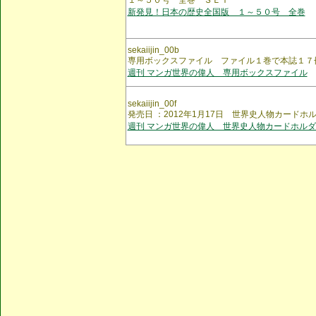
１～５０号 全巻 ＳＥＴ
新発見！日本の歴史全国版 １～５０号 全巻
sekaiijin_00b
専用ボックスファイル ファイル１巻で本誌１７
週刊 マンガ世界の偉人 専用ボックスファイル
sekaiijin_00f
発売日 ：2012年1月17日 世界史人物カードホ
週刊 マンガ世界の偉人 世界史人物カードホルダ