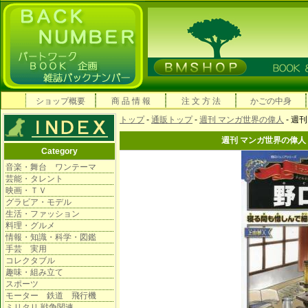
ショップ概要
商 品 情 報
注 文 方 法
かごの中身
トップ
-
通販トップ
-
週刊 マンガ世界の偉人
- 週
週刊 マンガ世界の偉
Category
音楽・舞台 ワンテーマ
芸能・タレント
映画・ＴＶ
グラビア・モデル
生活・ファッション
料理・グルメ
情報・知識・科学・図鑑
手芸 実用
コレクタブル
趣味・組み立て
スポーツ
モーター 鉄道 飛行機
ミリタリ 戦争関連