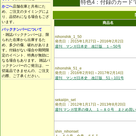
特色4：付録のカード
かごへ
店舗在庫と共有にた
め、ご注文のタイミングによ
り、品切れになる場合もござ
います。
商品名
バックナンバーについて
・雑誌バックナンバーは、限
nihonshik_1_50
られた在庫から出庫するた
発売日 ：2015年1月27日～2016年2月2日
め、多少の傷、破れがありま
週刊 マンガ日本史 改訂版 １～50号
す。付録がない場合や期間限
定のイベント、特典が無効に
なる場合もあります。 雑誌バ
ックナンバーのご発注は、一
nihonshik_51_e
切返品できませんの、ご注文
発売日 ：2016年2月9日～2017年2月14日
の際、ご了承ください。
週刊 マンガ日本史 改訂版 51～101号
sekaiijin_set
発売日 ：2012年1月17日～2013年8月20日
週刊 マンガ世界の偉人 １～８０号 まとめ買い
shin_nihonset