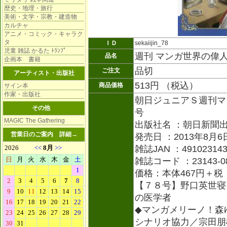
歴史・地理・旅行
美術・文学・宗教・建造物
カルチャ
アニメ・コミック・キャラク
タ
ＩＤ
sekaiijin_78
児童 雑誌 かるた ﾄﾗﾝﾌﾟ
週刊 マンガ世界の
品名
企画本 書籍
品切
ご注文
アーティスト・出版社
513円 （税込）
商品価格
サイン本
作家・出版社
朝日ジュニアＳ週刊マ
その他
号
MAGIC The Gathering
出版社名 ：朝日新聞
営業日のご案内
詳細→
発売日 ：2013年8月6
雑誌JAN ：491023143
雑誌コード ：23143-0
価格：本体467円＋税
【７８号】野口英世寝
の医学者
◆マンガメリーノ！森
シナリオ協力／宗田朋