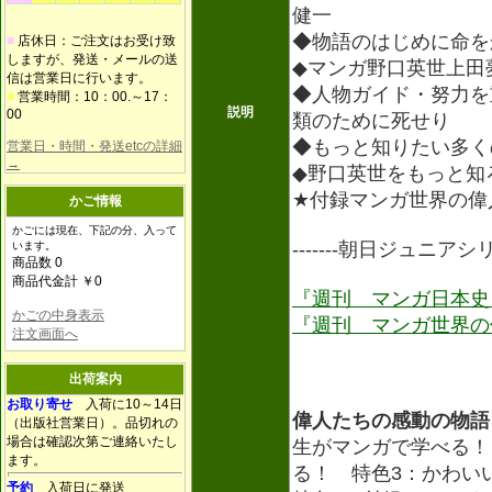
健一
◆物語のはじめに命を
■
店休日：ご注文はお受け致
しますが、発送・メールの送
◆マンガ野口英世上田
信は営業日に行います。
◆人物ガイド・努力を
■
営業時間：10：00.～17：
説明
00
類のために死せり
◆もっと知りたい多く
営業日・時間・発送etcの詳細
→
◆野口英世をもっと知
★付録マンガ世界の偉
かご情報
かごには現在、下記の分、入って
-------朝日ジュニアシリ
います。
商品数 0
商品代金計 ￥0
『週刊 マンガ日本史
かごの中身表示
『週刊 マンガ世界の
注文画面へ
出荷案内
お取り寄せ
入荷に10～14日
偉人たちの感動の物語
（出版社営業日）。品切れの
場合は確認次第ご連絡いたし
生がマンガで学べる！
ます。
る！ 特色3：かわ
予約
入荷日に発送