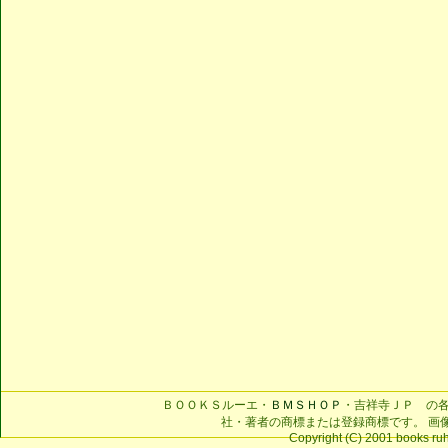
ＢＯＯＫＳルーエ・
ＢＭＳＨＯＰ
・吉祥寺ＪＰ の
社・著者の商標または登録商標です。 画
Copyright (C) 2001 books ruhe