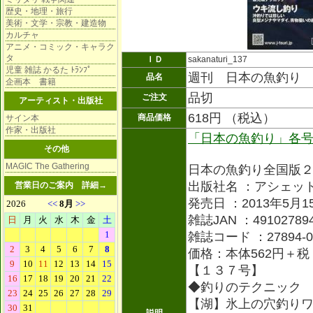
歴史・地理・旅行
美術・文学・宗教・建造物
カルチャ
アニメ・コミック・キャラク
タ
ＩＤ
sakanaturi_137
児童 雑誌 かるた ﾄﾗﾝﾌﾟ
週刊 日本の魚釣り
品名
企画本 書籍
品切
ご注文
アーティスト・出版社
618円 （税込）
商品価格
サイン本
作家・出版社
「日本の魚釣り」各
その他
MAGIC The Gathering
日本の魚釣り全国版
出版社名 ：アシェッ
営業日のご案内
詳細→
発売日 ：2013年5月1
雑誌JAN ：491027894
雑誌コード ：27894-0
価格：本体562円＋税
【１３７号】
◆釣りのテクニック
【湖】氷上の穴釣り