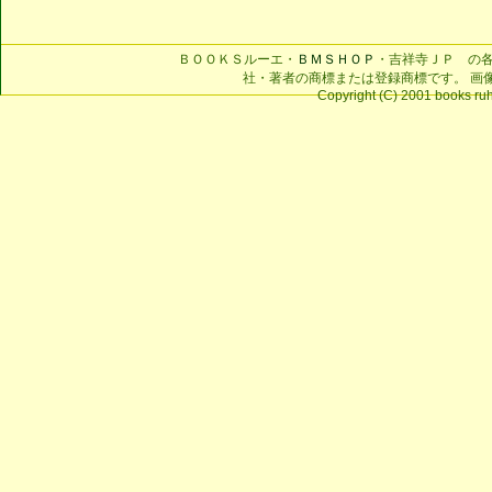
ＢＯＯＫＳルーエ・
ＢＭＳＨＯＰ
・吉祥寺ＪＰ の
社・著者の商標または登録商標です。 画
Copyright (C) 2001 books ruhe