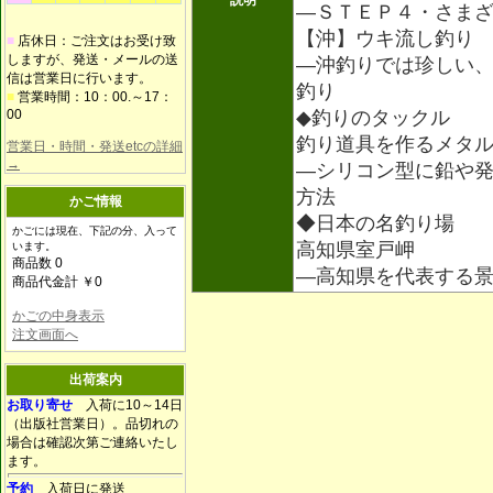
説明
―ＳＴＥＰ４・さま
【沖】ウキ流し釣り
■
店休日：ご注文はお受け致
しますが、発送・メールの送
―沖釣りでは珍しい
信は営業日に行います。
釣り
■
営業時間：10：00.～17：
00
◆釣りのタックル
釣り道具を作るメタ
営業日・時間・発送etcの詳細
→
―シリコン型に鉛や
方法
かご情報
◆日本の名釣り場
かごには現在、下記の分、入って
高知県室戸岬
います。
商品数 0
―高知県を代表する
商品代金計 ￥0
かごの中身表示
注文画面へ
出荷案内
お取り寄せ
入荷に10～14日
（出版社営業日）。品切れの
場合は確認次第ご連絡いたし
ます。
予約
入荷日に発送