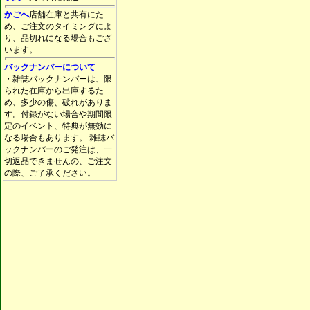
かごへ
店舗在庫と共有にた
め、ご注文のタイミングによ
り、品切れになる場合もござ
います。
バックナンバーについて
・雑誌バックナンバーは、限
られた在庫から出庫するた
め、多少の傷、破れがありま
す。付録がない場合や期間限
定のイベント、特典が無効に
なる場合もあります。 雑誌バ
ックナンバーのご発注は、一
切返品できませんの、ご注文
の際、ご了承ください。