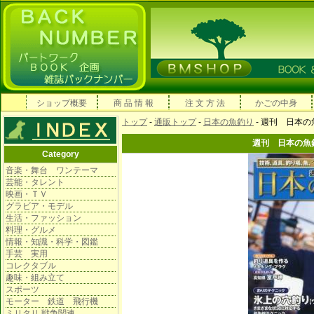
ショップ概要
商 品 情 報
注 文 方 法
かごの中身
トップ
-
通販トップ
-
日本の魚釣り
- 週刊 日本
週刊 日本の魚
Category
音楽・舞台 ワンテーマ
芸能・タレント
映画・ＴＶ
グラビア・モデル
生活・ファッション
料理・グルメ
情報・知識・科学・図鑑
手芸 実用
コレクタブル
趣味・組み立て
スポーツ
モーター 鉄道 飛行機
ミリタリ 戦争関連