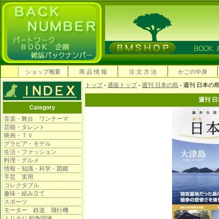
ショップ概要
商 品 情 報
注 文 方 法
かごの中身
トップ
-
通販トップ
-
週刊 日本の島
- 週刊 日本の
週刊 
Category
音楽・舞台 ワンテーマ
芸能・タレント
映画・ＴＶ
グラビア・モデル
生活・ファッション
料理・グルメ
情報・知識・科学・図鑑
手芸 実用
コレクタブル
趣味・組み立て
スポーツ
モーター 鉄道 飛行機
ミリタリ 戦争関連