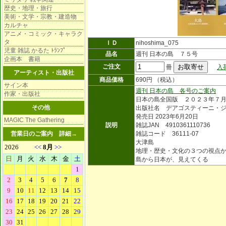
歴史・地理・旅行
美術・文学・宗教・建造物
カルチャ
アニメ・コミック・キャラク
タ
ＩＤ
nihoshima_075
児童 雑誌 かるた ﾄﾗﾝﾌﾟ
品名
週刊 日本の島 ７５号
企画本 書籍
ご注文
冊
入
アーティスト・出版社
商品価格
690円 （税込）
サイン本
週刊 日本の島 各号のご案内
作家・出版社
日本の島全国版 ２０２３年７
その他
出版社名 デアゴスティーニ・
発売日 2023年6月20日
MAGIC The Gathering
説明
雑誌JAN 4910361110736
営業日のご案内
詳細→
雑誌コード 36111-07
大津島
地理・歴史・文化の３つの視点
島から日本が、見えてくる