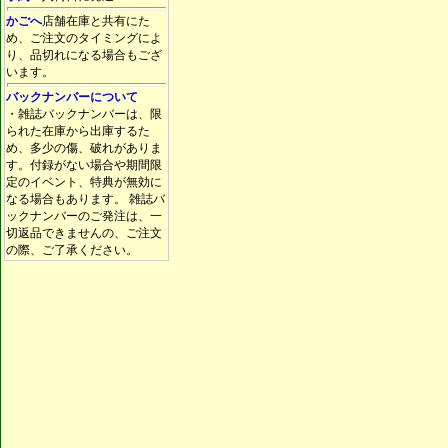
かごへ
店舗在庫と共有にた
め、ご注文のタイミングによ
り、品切れになる場合もござ
います。
バックナンバーについて
・雑誌バックナンバーは、限
られた在庫から出庫するた
め、多少の傷、破れがありま
す。付録がない場合や期間限
定のイベント、特典が無効に
なる場合もあります。 雑誌バ
ックナンバーのご発注は、一
切返品できませんの、ご注文
の際、ご了承ください。