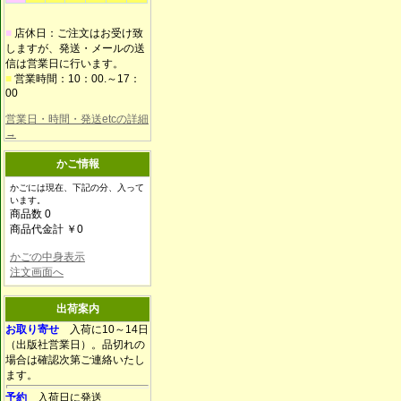
■
店休日：ご注文はお受け致
しますが、発送・メールの送
信は営業日に行います。
■
営業時間：10：00.～17：
00
営業日・時間・発送etcの詳細
→
かご情報
かごには現在、下記の分、入って
います。
商品数 0
商品代金計 ￥0
かごの中身表示
注文画面へ
出荷案内
お取り寄せ
入荷に10～14日
（出版社営業日）。品切れの
場合は確認次第ご連絡いたし
ます。
予約
入荷日に発送