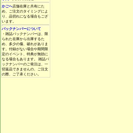
かごへ
店舗在庫と共有にた
め、ご注文のタイミングによ
り、品切れになる場合もござ
います。
バックナンバーについて
・雑誌バックナンバーは、限
られた在庫から出庫するた
め、多少の傷、破れがありま
す。付録がない場合や期間限
定のイベント、特典が無効に
なる場合もあります。 雑誌バ
ックナンバーのご発注は、一
切返品できませんの、ご注文
の際、ご了承ください。