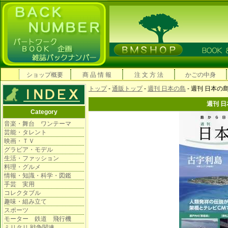
ショップ概要
商 品 情 報
注 文 方 法
かごの中身
トップ
-
通販トップ
-
週刊 日本の島
- 週刊 日本の
週刊 
Category
音楽・舞台 ワンテーマ
芸能・タレント
映画・ＴＶ
グラビア・モデル
生活・ファッション
料理・グルメ
情報・知識・科学・図鑑
手芸 実用
コレクタブル
趣味・組み立て
スポーツ
モーター 鉄道 飛行機
ミリタリ 戦争関連