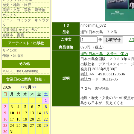
歴史・地理・旅行
美術・文学・宗教・建造物
カルチャ
アニメ・コミック・キャラク
タ
ＩＤ
nihoshima_072
児童 雑誌 かるた ﾄﾗﾝﾌﾟ
品名
週刊 日本の島 ７２号
企画本 書籍
ご注文
冊
入
アーティスト・出版社
商品価格
690円 （税込）
サイン本
週刊 日本の島 各号のご案内
作家・出版社
日本の島全国版 ２０２３年６
その他
出版社名 デアゴスティーニ・
発売日 2023年5月30日
MAGIC The Gathering
雑誌JAN 4910361120636
説明
営業日のご案内
詳細→
雑誌コード 36112-06
７２号 古宇利島
地理・歴史・文化の３つの視点
島から日本が、見えてくる