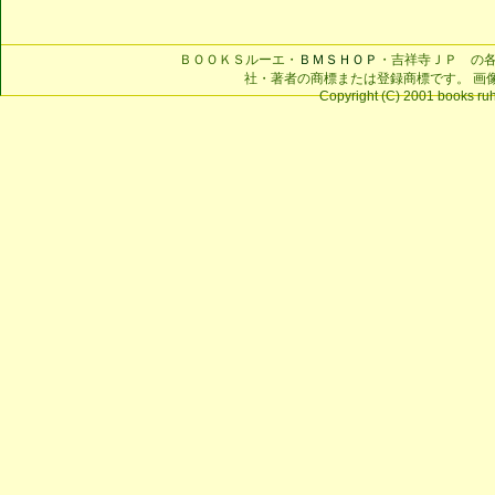
ＢＯＯＫＳルーエ・
ＢＭＳＨＯＰ
・吉祥寺ＪＰ の
社・著者の商標または登録商標です。 画
Copyright (C) 2001 books ruhe