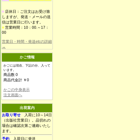
■
店休日：ご注文はお受け致
しますが、発送・メールの送
信は営業日に行います。
■
営業時間：10：00.～17：
00
営業日・時間・発送etcの詳細
→
かご情報
かごには現在、下記の分、入って
います。
商品数 0
商品代金計 ￥0
かごの中身表示
注文画面へ
出荷案内
お取り寄せ
入荷に10～14日
（出版社営業日）。品切れの
場合は確認次第ご連絡いたし
ます。
予約
入荷日に発送