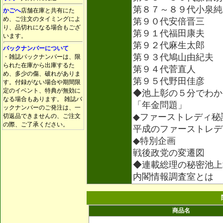
第８７～８９代小泉純
かごへ
店舗在庫と共有にた
め、ご注文のタイミングによ
第９０代安倍晋三
り、品切れになる場合もござ
第９１代福田康夫
います。
第９２代麻生太郎
バックナンバーについて
第９３代鳩山由紀夫
・雑誌バックナンバーは、限
られた在庫から出庫するた
第９４代菅直人
め、多少の傷、破れがありま
第９５代野田佳彦
す。付録がない場合や期間限
定のイベント、特典が無効に
◆池上彰の５分でわか
なる場合もあります。 雑誌バ
「年金問題」
ックナンバーのご発注は、一
◆ファーストレディ秘
切返品できませんの、ご注文
の際、ご了承ください。
平成のファーストレデ
◆特別企画
戦後政党の変遷図
◆連載総理の秘密池上
内閣情報調査室とは
商品名