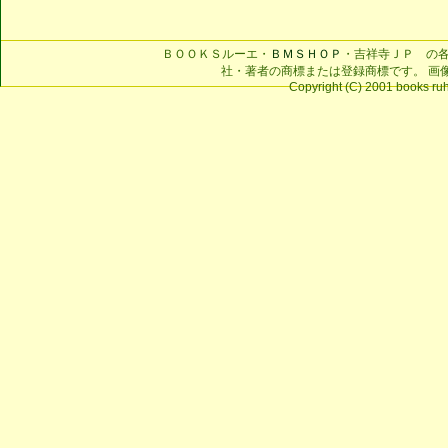
ＢＯＯＫＳルーエ・
ＢＭＳＨＯＰ
・吉祥寺ＪＰ の
社・著者の商標または登録商標です。 画
Copyright (C) 2001 books ruhe