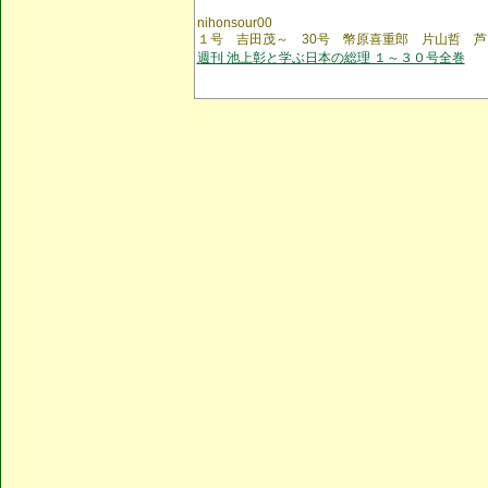
nihonsour00
１号 吉田茂～ 30号 幣原喜重郎 片山哲 芦
週刊 池上彰と学ぶ日本の総理 １～３０号全巻