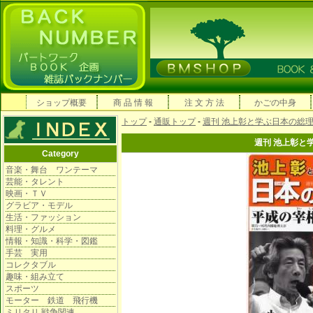
ショップ概要
商 品 情 報
注 文 方 法
かごの中身
トップ
-
通販トップ
-
週刊 池上彰と学ぶ日本の総
週刊 池上彰と
Category
音楽・舞台 ワンテーマ
芸能・タレント
映画・ＴＶ
グラビア・モデル
生活・ファッション
料理・グルメ
情報・知識・科学・図鑑
手芸 実用
コレクタブル
趣味・組み立て
スポーツ
モーター 鉄道 飛行機
ミリタリ 戦争関連