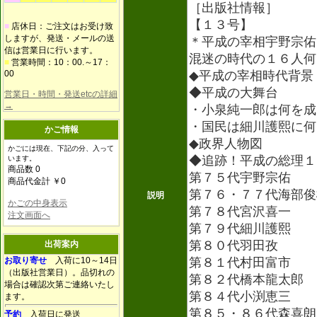
［出版社情報］
【１３号】
■
店休日：ご注文はお受け致
しますが、発送・メールの送
＊平成の宰相宇野宗佑
信は営業日に行います。
混迷の時代の１６人何
■
営業時間：10：00.～17：
00
◆平成の宰相時代背景
◆平成の大舞台
営業日・時間・発送etcの詳細
→
・小泉純一郎は何を成
・国民は細川護熙に何
かご情報
◆政界人物図
かごには現在、下記の分、入って
◆追跡！平成の総理１
います。
商品数 0
第７５代宇野宗佑
商品代金計 ￥0
第７６・７７代海部俊
説明
かごの中身表示
第７８代宮沢喜一
注文画面へ
第７９代細川護熙
第８０代羽田孜
出荷案内
お取り寄せ
入荷に10～14日
第８１代村田富市
（出版社営業日）。品切れの
第８２代橋本龍太郎
場合は確認次第ご連絡いたし
第８４代小渕恵三
ます。
第８５・８６代森喜朗
予約
入荷日に発送