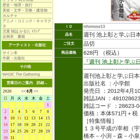
歴史・地理・旅行
美術・文学・宗教・建造物
カルチャ
アニメ・コミック・キャラク
タ
ＩＤ
nihonsour13
児童 雑誌 かるた ﾄﾗﾝﾌﾟ
週刊 池上彰と学ぶ日
品名
企画本 書籍
品切
ご注文
アーティスト・出版社
628円 （税込）
商品価格
サイン本
作家・出版社
『週刊 池上彰と学ぶ
その他
------------------------------
MAGIC The Gathering
週刊池上彰と学ぶ日本
出版社名 ：小学館
営業日のご案内
詳細→
発売日 ：2012年4月1
雑誌JAN ：491028623
雑誌コード ：28623-0
価格：本体571円＋税
［特集情報］
１３号平成の宰相（宇
橋本－小渕－森－小泉