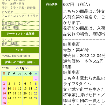
歴史・地理・旅行
607円 （税込）
商品価格
美術・文学・宗教・建造物
こちらの商品はご注
カルチャ
アニメ・コミック・キャラク
入荷次第の発送で、ご
タ
かります。
児童 雑誌 かるた ﾄﾗﾝﾌﾟ
企画本 書籍
発売前の商品は、入
品切れの場合、確認
アーティスト・出版社
-----------------------------
サイン本
作家・出版社
細川幽斎
号数：第48号
その他
発売日：2012-12-04
MAGIC The Gathering
通常価格：本体552円
営業日のご案内
詳細→
特集
細川幽斎
古も今も変わらぬ世
ライフ&タイム
文と武で乱世を生きた
将軍家に捧げた日々
織田家臣団の一員と