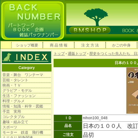
ショップ概要
商 品 情 報
注 文 方 法
かごの中身
トップ
-
通販トップ
-
歴史をつくった先人たち 日
日本の１００
Category
音楽・舞台 ワンテーマ
芸能・タレント
映画・ＴＶ
グラビア・モデル
生活・ファッション
料理・グルメ
情報・知識・科学・図鑑
手芸 実用
コレクタブル
ＩＤ
nihon100_048
趣味・組み立て
日本の１００人 改
品名
スポーツ
モーター 鉄道 飛行機
品切
ご注文
ミリタリ 戦争関連