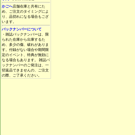
かごへ
店舗在庫と共有にた
め、ご注文のタイミングによ
り、品切れになる場合もござ
います。
バックナンバーについて
・雑誌バックナンバーは、限
られた在庫から出庫するた
め、多少の傷、破れがありま
す。付録がない場合や期間限
定のイベント、特典が無効に
なる場合もあります。 雑誌バ
ックナンバーのご発注は、一
切返品できませんの、ご注文
の際、ご了承ください。