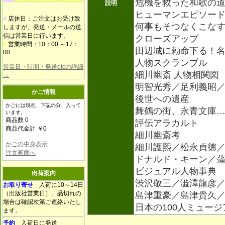
危機を救った和歌の
説明
ヒューマンエピソー
■
店休日：ご注文はお受け致
何事もそつなくこな
しますが、発送・メールの送
信は営業日に行います。
クローズアップ
■
営業時間：10：00.～17：
田辺城に勅命下る！
00
人物スクランブル
営業日・時間・発送etcの詳細
細川幽斎 人物相関図
→
明智光秀／足利義昭
かご情報
後世への遺産
かごには現在、下記の分、入って
舞鶴の街、永青文庫
います。
商品数 0
評伝アラカルト
商品代金計 ￥0
細川幽斎考
かごの中身表示
細川護熙／松永貞徳
注文画面へ
ドナルド・キーン／
ビジュアル人物事典
出荷案内
渋沢敬三／澁澤龍彦／
お取り寄せ
入荷に10～14日
（出版社営業日）。品切れの
島津重豪／島津貴久
場合は確認次第ご連絡いたし
日本の100人ミュー
ます。
予約
入荷日に発送