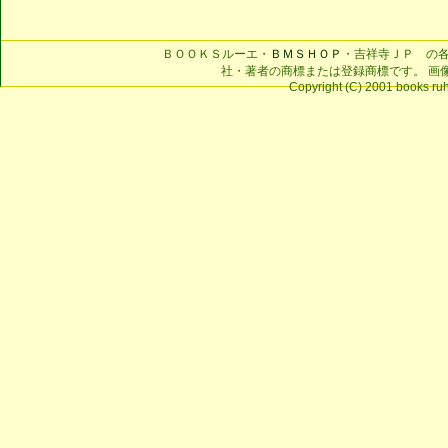
ＢＯＯＫＳルーエ・
ＢＭＳＨＯＰ
・吉祥寺ＪＰ の
社・著者の商標または登録商標です。 画
Copyright (C) 2001 books ruhe