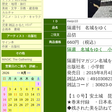
歴史・地理・旅行
美術・文学・宗教・建造物
カルチャ
アニメ・コミック・キャラク
タ
ＩＤ
meijo10
児童 雑誌 かるた ﾄﾗﾝﾌﾟ
隔週刊 名城をゆく 
品名
企画本 書籍
品切
ご注文
アーティスト・出版社
660円 （税込）
商品価格
サイン本
作家・出版社
隔週 名城をゆく 小
その他
MAGIC The Gathering
隔週刊マガジン名城を
出版社名 ：小学館
営業日のご案内
詳細→
発売日 ：2015年8月4
雑誌JAN ：491030823
雑誌コード ：30823-0
【１０号】安土城 琵
★巻末付録 ・日本名
◆残された美を訪ねて