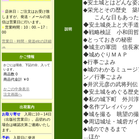
◆安土城とはどんな姿
◆栄光とその歴史 築
■
店休日：ご注文はお受け致
こんな日もあった 
しますが、発送・メールの送
信は営業日に行います。
◆安土城炎上と大手道
■
営業時間：10：00.～17：
説明
◆戦略検証 小和田
00
◆とっておきの秘密
営業日・時間・発送etcの詳細
→
◆城主の軍団 信長家
◆城めぐりＭＡＰ
かご情報
◆行事ごよみ
かごには現在、下記の分、入って
◆城のわかるミュー
います。
商品数 0
ン／行事ごよみ
商品代金計 ￥0
◆井沢元彦の武将列伝
かごの中身表示
◆安土城をめぐる歴史
注文画面へ
◆私の城下町 外川
◆名作プレイバック 
出荷案内
◆城を撮る 眺望の撮
お取り寄せ
入荷に10～14日
（出版社営業日）。品切れの
◆周辺城址・城砦ガイ
場合は確認次第ご連絡いたし
◆城のできるまで 
ます。
…ほか
予約
入荷日に発送