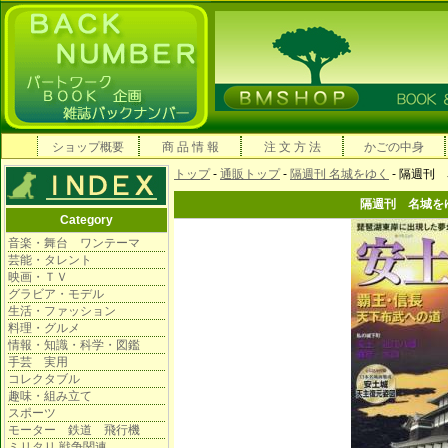
ショップ概要
商 品 情 報
注 文 方 法
かごの中身
トップ
-
通販トップ
-
隔週刊 名城をゆく
- 隔週刊
隔週刊 名城を
Category
音楽・舞台 ワンテーマ
芸能・タレント
映画・ＴＶ
グラビア・モデル
生活・ファッション
料理・グルメ
情報・知識・科学・図鑑
手芸 実用
コレクタブル
趣味・組み立て
スポーツ
モーター 鉄道 飛行機
ミリタリ 戦争関連