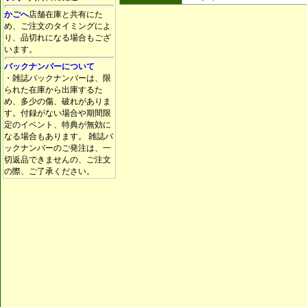
かごへ
店舗在庫と共有にた
め、ご注文のタイミングによ
り、品切れになる場合もござ
います。
バックナンバーについて
・雑誌バックナンバーは、限
られた在庫から出庫するた
め、多少の傷、破れがありま
す。付録がない場合や期間限
定のイベント、特典が無効に
なる場合もあります。 雑誌バ
ックナンバーのご発注は、一
切返品できませんの、ご注文
の際、ご了承ください。