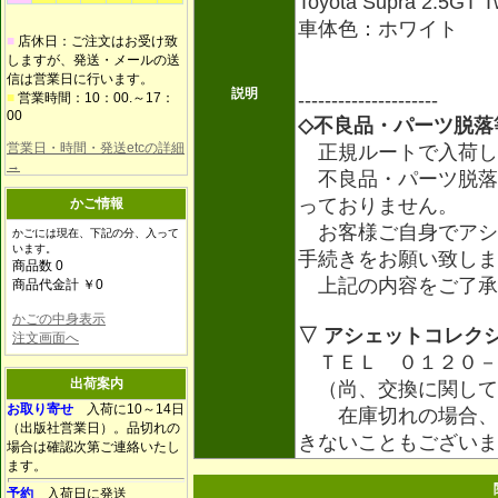
Toyota Supra 2.5GT 
車体色：ホワイト
■
店休日：ご注文はお受け致
しますが、発送・メールの送
信は営業日に行います。
説明
---------------------
■
営業時間：10：00.～17：
00
◇不良品・パーツ脱落
営業日・時間・発送etcの詳細
正規ルートで入荷し
→
不良品・パーツ脱落
っておりません。
かご情報
お客様ご自身でアシ
かごには現在、下記の分、入って
います。
手続きをお願い致しま
商品数 0
上記の内容をご了承
商品代金計 ￥0
かごの中身表示
▽ アシェットコレク
注文画面へ
ＴＥＬ ０１２０－
出荷案内
（尚、交換に関して
お取り寄せ
入荷に10～14日
在庫切れの場合、ア
（出版社営業日）。品切れの
きないこともござい
場合は確認次第ご連絡いたし
ます。
予約
入荷日に発送