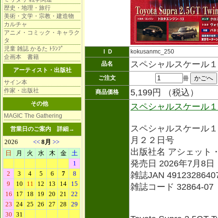
歴史・地理・旅行
美術・文学・宗教・建造物
カルチャ
アニメ・コミック・キャラク
タ
児童 雑誌 かるた ﾄﾗﾝﾌﾟ
ＩＤ
kokusanmc_250
企画本 書籍
スペシャルスケール１
品名
アーティスト・出版社
ご注文
冊
サイン本
作家・出版社
5,199円 （税込）
商品価格
その他
スペシャルスケール１
MAGIC The Gathering
スペシャルスケール１
営業日のご案内
詳細→
月２２日号
出版社名 アシェット
発売日 2026年7月8日
雑誌JAN 4912328640
雑誌コード 32864-07