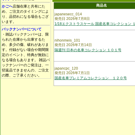
商品名
かごへ
店舗在庫と共有にた
め、ご注文のタイミングによ
japanesecc_014
り、品切れになる場合もござ
発売日 2026年7月8日
います。
1/18エクストラスケール 国産名車コレクション 
バックナンバーについて
・雑誌バックナンバーは、限
られた在庫から出庫するた
nihonmeis_101
め、多少の傷、破れがありま
発売日 2026年7月14日
す。付録がない場合や期間限
隔週刊 日本の名車コレクション １０１号
定のイベント、特典が無効に
なる場合もあります。 雑誌バ
ックナンバーのご発注は、一
japancpc_120
切返品できませんの、ご注文
発売日 2026年7月1日
の際、ご了承ください。
国産名車プレミアムコレクション １２０号