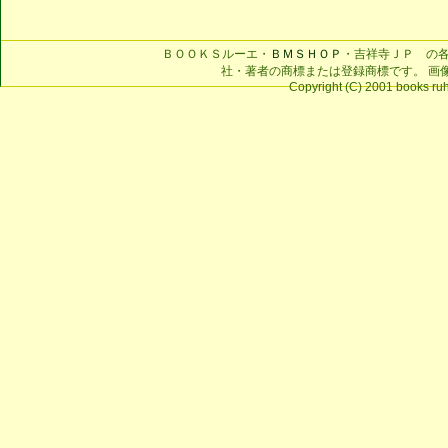
ＢＯＯＫＳルーエ・
ＢＭＳＨＯＰ
・吉祥寺ＪＰ の
社・著者の商標または登録商標です。 画
Copyright (C) 2001 books ruhe