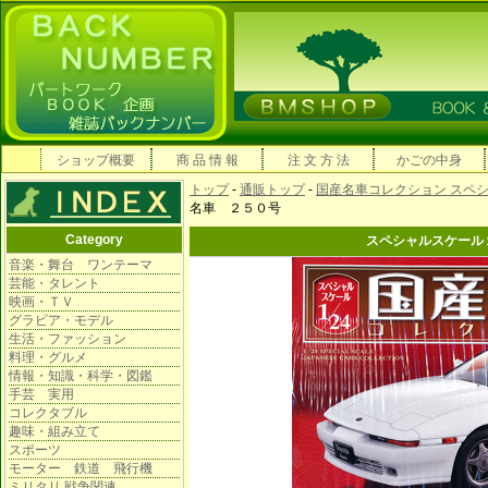
ショップ概要
商 品 情 報
注 文 方 法
かごの中身
トップ
-
通販トップ
-
国産名車コレクション スペ
名車 ２５０号
Category
スペシャルスケール
音楽・舞台 ワンテーマ
芸能・タレント
映画・ＴＶ
グラビア・モデル
生活・ファッション
料理・グルメ
情報・知識・科学・図鑑
手芸 実用
コレクタブル
趣味・組み立て
スポーツ
モーター 鉄道 飛行機
ミリタリ 戦争関連