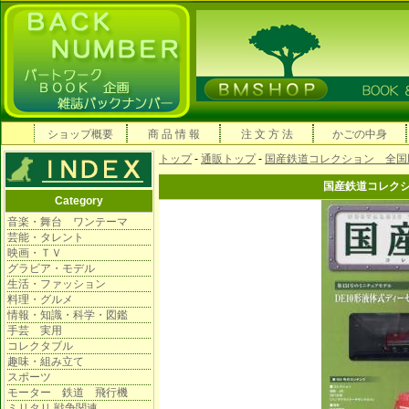
ショップ概要
商 品 情 報
注 文 方 法
かごの中身
トップ
-
通販トップ
-
国産鉄道コレクション 全国
国産鉄道コレク
Category
音楽・舞台 ワンテーマ
芸能・タレント
映画・ＴＶ
グラビア・モデル
生活・ファッション
料理・グルメ
情報・知識・科学・図鑑
手芸 実用
コレクタブル
趣味・組み立て
スポーツ
モーター 鉄道 飛行機
ミリタリ 戦争関連