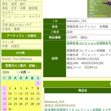
歴史・地理・旅行
美術・文学・宗教・建造物
カルチャ
アニメ・コミック・キャラク
タ
ＩＤ
kokusanc_151
児童 雑誌 かるた ﾄﾗﾝﾌﾟ
品名
国産鉄道コレクション 全国版
企画本 書籍
ご注文
品切
アーティスト・出版社
商品価格
2,230円 （税込）
サイン本
国産鉄道コレクション全国版各
作家・出版社
国産鉄道コレクション全国版 
その他
出版社名 アシェット・コレク
説明
MAGIC The Gathering
発売日 2019年11月13日
雑誌JAN 4910322041192
営業日のご案内
詳細→
雑誌コード 32204-11
商品名
tetudouut_024
発売日 2026年6月24日
鉄道運転室展望ＤＶＤコレクション全国版 ２４号