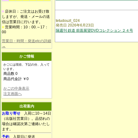
■
店休日：ご注文はお受け致
しますが、発送・メールの送
tetudouzt_024
信は営業日に行います。
発売日 2026年6月23日
■
営業時間：10：00.～17：
隔週刊 鉄道 前面展望DVDコレクション ２４号
00
営業日・時間・発送etcの詳細
→
かご情報
かごには現在、下記の分、入って
います。
商品数 0
商品代金計 ￥0
かごの中身表示
注文画面へ
出荷案内
お取り寄せ
入荷に10～14日
（出版社営業日）。品切れの
場合は確認次第ご連絡いたし
ます。
予約
入荷日に発送