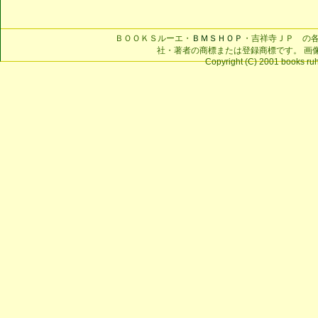
ＢＯＯＫＳルーエ・
ＢＭＳＨＯＰ
・吉祥寺ＪＰ の
社・著者の商標または登録商標です。 画
Copyright (C) 2001 books ruhe