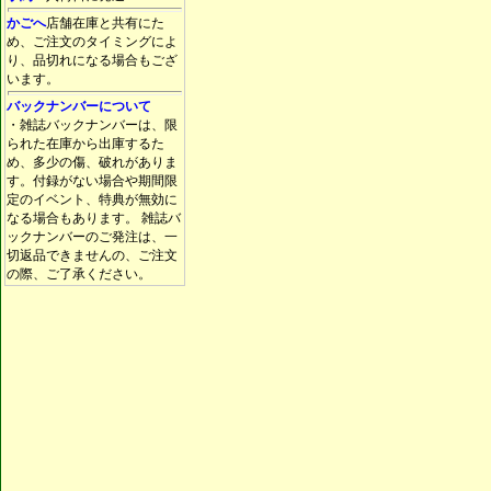
かごへ
店舗在庫と共有にた
め、ご注文のタイミングによ
り、品切れになる場合もござ
います。
バックナンバーについて
・雑誌バックナンバーは、限
られた在庫から出庫するた
め、多少の傷、破れがありま
す。付録がない場合や期間限
定のイベント、特典が無効に
なる場合もあります。 雑誌バ
ックナンバーのご発注は、一
切返品できませんの、ご注文
の際、ご了承ください。