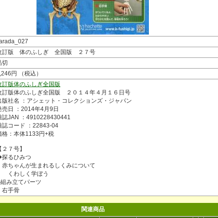
arada_027
改訂版 体のふしぎ 全国版 ２７号
品切
1,246円 （税込）
改訂版体のふしぎ全国版
改訂版体のふしぎ全国版 ２０１４年４月１６日号
出版社名 ：アシェット・コレクションズ・ジャパン
発売日 ：2014年4月9日
誌JAN ：4910228430441
雑誌コード ：22843-04
価格：本体1133円+税
【２７号】
◆探るひみつ
赤ちゃんが生まれるしくみについて
くわしく学ぼう
◆組み立てパーツ
右手骨
関連商品