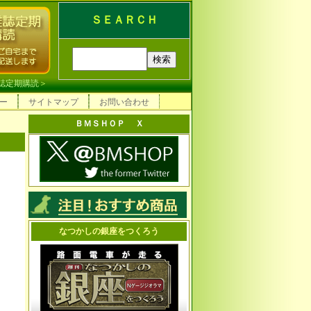
ＳＥＡＲＣＨ
誌定期購読
＞
ー
サイトマップ
お問い合わせ
ＢＭＳＨＯＰ Ｘ
なつかしの銀座をつくろう