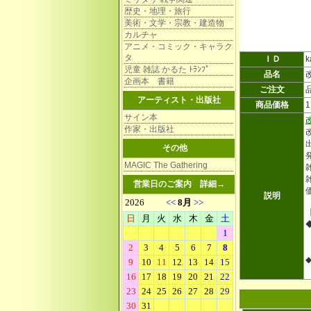
歴史・地理・旅行
美術・文学・宗教・建造物
カルチャ
アニメ・コミック・キャラク
タ
ＩＤ
k
児童 雑誌 かるた ﾄﾗﾝﾌﾟ
品名
企画本 書籍
ご注文
アーティスト・出版社
商品価格
サイン本
作家・出版社
その他
MAGIC The Gathering
雑
営業日のご案内
詳細→
説明