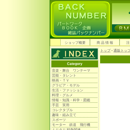
ショップ概要
商 品 情 報
注
トップ
-
通販トッ
Category
音楽・舞台 ワンテーマ
芸能・タレント
映画・ＴＶ
グラビア・モデル
生活・ファッション
料理・グルメ
情報・知識・科学・図鑑
手芸 実用
コレクタブル
趣味・組み立て
スポーツ
モーター 鉄道 飛行機
ミリタリ 戦争関連