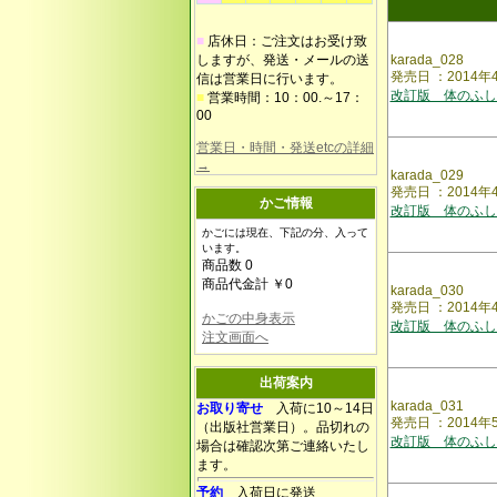
■
店休日：ご注文はお受け致
しますが、発送・メールの送
karada_028
発売日 ：2014年
信は営業日に行います。
改訂版 体のふし
■
営業時間：10：00.～17：
00
営業日・時間・発送etcの詳細
→
karada_029
発売日 ：2014年
かご情報
改訂版 体のふし
かごには現在、下記の分、入って
います。
商品数 0
商品代金計 ￥0
karada_030
発売日 ：2014年
かごの中身表示
改訂版 体のふし
注文画面へ
出荷案内
karada_031
お取り寄せ
入荷に10～14日
発売日 ：2014年
（出版社営業日）。品切れの
改訂版 体のふし
場合は確認次第ご連絡いたし
ます。
予約
入荷日に発送