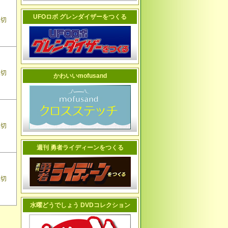
UFOロボ グレンダイザーをつくる
品切
品切
かわいいmofusand
品切
週刊 勇者ライディーンをつくる
品切
水曜どうでしょう DVDコレクション