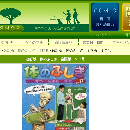
＜
コミック
＞ ＜
雑
 文 方 法
かごの中身
通販法表記
営業日・時間
プライバシ
プ
-
改訂版 体のふしぎ 全国版
- 改訂版 体のふしぎ 全国版 ２７号
改訂版 体のふしぎ 全国版 ２７号