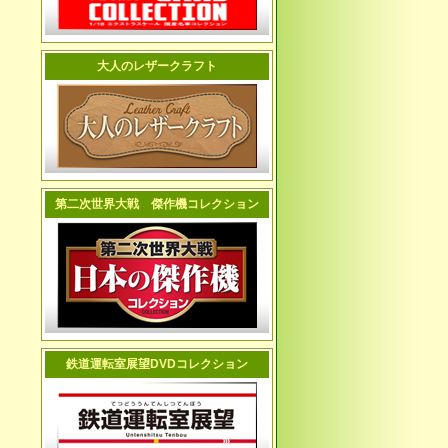
大人のレザークラフト
第二次世界大戦 傑作機コレクション
鉄道運転室展望DVDコレクション