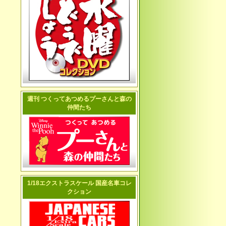
週刊 つくってあつめるプーさんと森の
仲間たち
1/18エクストラスケール 国産名車コレ
クション