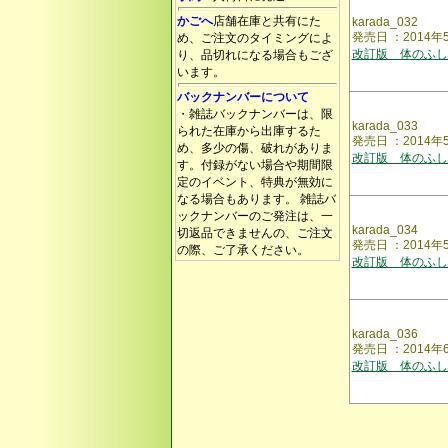
かごへ
店舗在庫と共有にた
karada_032
発売日 ：2014年
め、ご注文のタイミングによ
改訂版 体のふし
り、品切れになる場合もござ
います。
バックナンバーについて
・雑誌バックナンバーは、限
karada_033
られた在庫から出庫するた
発売日 ：2014年
め、多少の傷、破れがありま
改訂版 体のふし
す。付録がない場合や期間限
定のイベント、特典が無効に
なる場合もあります。 雑誌バ
ックナンバーのご発注は、一
karada_034
切返品できませんの、ご注文
発売日 ：2014
の際、ご了承ください。
改訂版 体のふし
karada_036
発売日 ：2014年
改訂版 体のふし