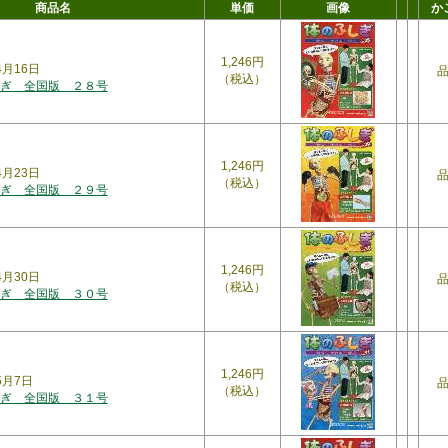
商品名
単価
画像
か
1,246円
4月16日
（税込）
ぎ 全国版 ２８号
1,246円
4月23日
（税込）
ぎ 全国版 ２９号
1,246円
4月30日
（税込）
ぎ 全国版 ３０号
1,246円
5月7日
（税込）
ぎ 全国版 ３１号