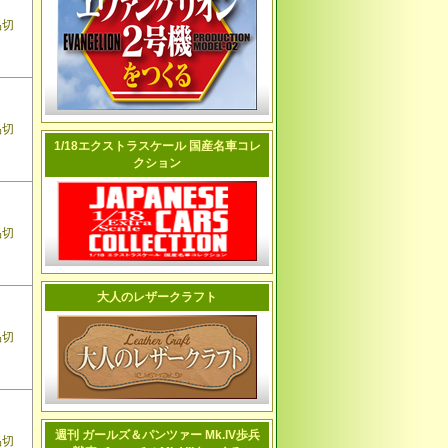
品切
品切
1/18エクストラスケール 国産名車コレ
クション
品切
大人のレザークラフト
品切
週刊 ガールズ＆パンツァー Mk.IV歩兵
品切