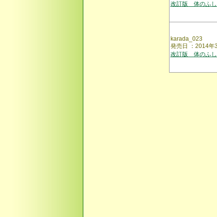
改訂版 体のふし
karada_023
発売日 ：2014
改訂版 体のふし