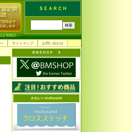
ＳＥＡＲＣＨ
誌定期購読
＞
ー
サイトマップ
お問い合わせ
ＢＭＳＨＯＰ Ｘ
かわいいmofusand