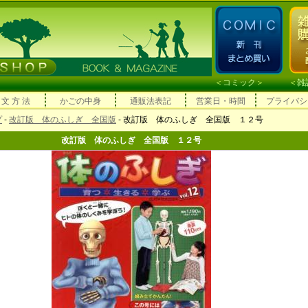
＜
コミック
＞ ＜
雑
 文 方 法
かごの中身
通販法表記
営業日・時間
プライバシ
プ
-
改訂版 体のふしぎ 全国版
- 改訂版 体のふしぎ 全国版 １２号
改訂版 体のふしぎ 全国版 １２号