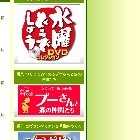
品切
品切
週刊 つくってあつめるプーさんと森の
仲間たち
品切
品切
週刊 エヴァンゲリオン２号機をつくる