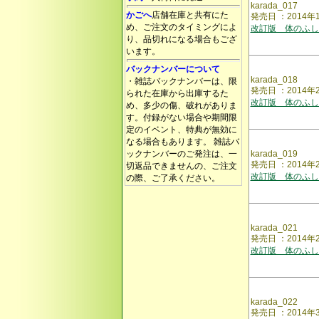
karada_017
かごへ
店舗在庫と共有にた
発売日 ：2014
め、ご注文のタイミングによ
改訂版 体のふし
り、品切れになる場合もござ
います。
バックナンバーについて
karada_018
・雑誌バックナンバーは、限
発売日 ：2014
られた在庫から出庫するた
改訂版 体のふし
め、多少の傷、破れがありま
す。付録がない場合や期間限
定のイベント、特典が無効に
なる場合もあります。 雑誌バ
ックナンバーのご発注は、一
karada_019
発売日 ：2014
切返品できませんの、ご注文
改訂版 体のふし
の際、ご了承ください。
karada_021
発売日 ：2014
改訂版 体のふし
karada_022
発売日 ：2014年