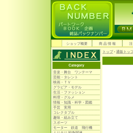
ショップ概要
商 品 情 報
注
トップ
-
通販トッ
Category
音楽・舞台 ワンテーマ
芸能・タレント
映画・ＴＶ
グラビア・モデル
生活・ファッション
料理・グルメ
情報・知識・科学・図鑑
手芸 実用
コレクタブル
趣味・組み立て
スポーツ
モーター 鉄道 飛行機
ミリタリ 戦争関連