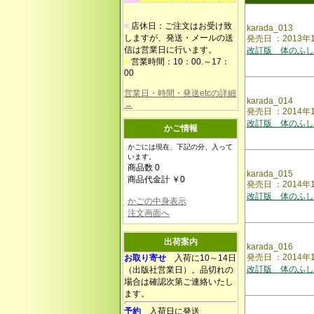
■
店休日：ご注文はお受け致
karada_013
しますが、発送・メールの送
発売日 ：2013
信は営業日に行います。
改訂版 体のふし
■
営業時間：10：00.～17：
00
営業日・時間・発送etcの詳細
karada_014
→
発売日 ：2014年
改訂版 体のふし
かご情報
かごには現在、下記の分、入って
います。
商品数 0
karada_015
商品代金計 ￥0
発売日 ：2014
改訂版 体のふし
かごの中身表示
注文画面へ
出荷案内
karada_016
発売日 ：2014
お取り寄せ
入荷に10～14日
改訂版 体のふし
（出版社営業日）。品切れの
場合は確認次第ご連絡いたし
ます。
予約
入荷日に発送