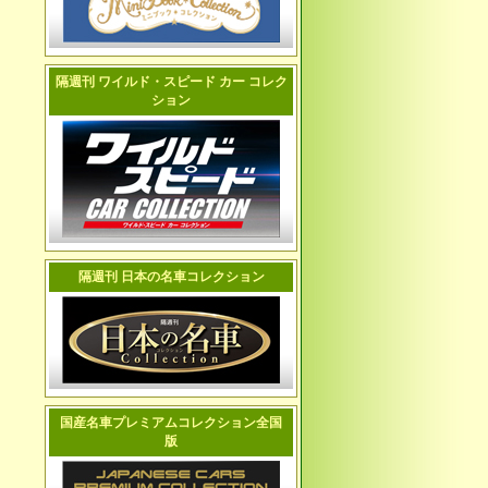
隔週刊 ワイルド・スピード カー コレク
ション
隔週刊 日本の名車コレクション
国産名車プレミアムコレクション全国
版