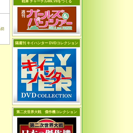
戦車 チャーチルMk.VIIをつくる
品切
隔週刊 キイハンター DVDコレクション
第二次世界大戦 傑作機コレクション