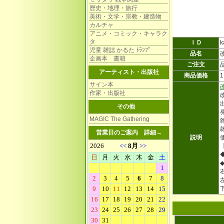
歴史・地理・旅行
美術・文学・宗教・建造物
カルチャ
アニメ・コミック・キャラク
タ
ＩＤ
k
児童 雑誌 かるた ﾄﾗﾝﾌﾟ
品名
企画本 書籍
ご注文
アーティスト・出版社
商品価格
サイン本
作家・出版社
その他
MAGIC The Gathering
雑
営業日のご案内
詳細→
説明