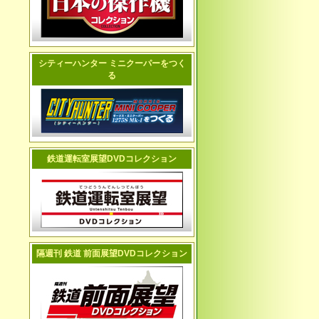
シティーハンター ミニクーパーをつく
る
鉄道運転室展望DVDコレクション
隔週刊 鉄道 前面展望DVDコレクション