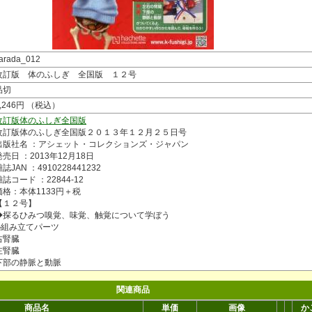
arada_012
改訂版 体のふしぎ 全国版 １２号
品切
1,246円 （税込）
改訂版体のふしぎ全国版
改訂版体のふしぎ全国版２０１３年１２月２５日号
出版社名 ：アシェット・コレクションズ・ジャパン
発売日 ：2013年12月18日
誌JAN ：4910228441232
雑誌コード ：22844-12
価格：本体1133円＋税
【１２号】
◆探るひみつ嗅覚、味覚、触覚について学ぼう
◆組み立てパーツ
右腎臓
左腎臓
下部の静脈と動脈
関連商品
商品名
単価
画像
か