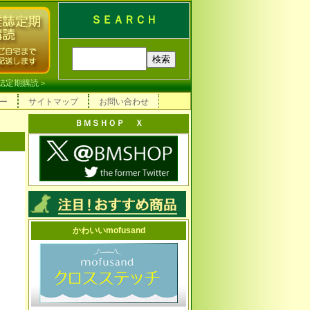
ＳＥＡＲＣＨ
誌定期購読
＞
ー
サイトマップ
お問い合わせ
ＢＭＳＨＯＰ Ｘ
かわいいmofusand