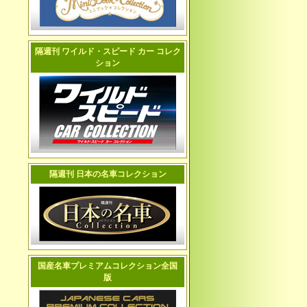
隔週刊 ワイルド・スピード カー コレク
ション
隔週刊 日本の名車コレクション
国産名車プレミアムコレクション全国
版