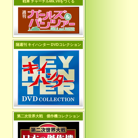
戦車 チャーチルMk.VIIをつくる
隔週刊 キイハンター DVDコレクション
第二次世界大戦 傑作機コレクション