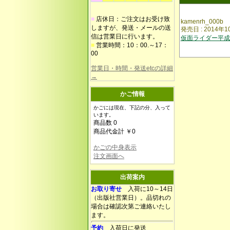
■
店休日：ご注文はお受け致
kamenrh_000b
しますが、発送・メールの送
発売日 : 2014年
信は営業日に行います。
仮面ライダー平成
■
営業時間：10：00.～17：
00
営業日・時間・発送etcの詳細
→
かご情報
かごには現在、下記の分、入って
います。
商品数 0
商品代金計 ￥0
かごの中身表示
注文画面へ
出荷案内
お取り寄せ
入荷に10～14日
（出版社営業日）。品切れの
場合は確認次第ご連絡いたし
ます。
予約
入荷日に発送