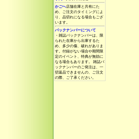
かごへ
店舗在庫と共有にた
め、ご注文のタイミングによ
り、品切れになる場合もござ
います。
バックナンバーについて
・雑誌バックナンバーは、限
られた在庫から出庫するた
め、多少の傷、破れがありま
す。付録がない場合や期間限
定のイベント、特典が無効に
なる場合もあります。 雑誌バ
ックナンバーのご発注は、一
切返品できませんの、ご注文
の際、ご了承ください。