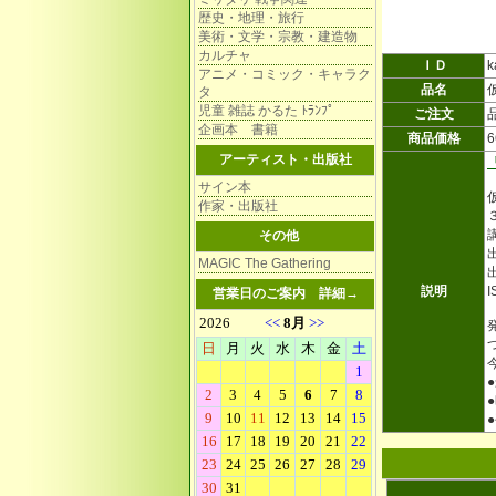
歴史・地理・旅行
美術・文学・宗教・建造物
カルチャ
ＩＤ
k
アニメ・コミック・キャラク
品名
タ
児童 雑誌 かるた ﾄﾗﾝﾌﾟ
ご注文
企画本 書籍
商品価格
アーティスト・出版社
サイン本
作家・出版社
その他
MAGIC The Gathering
説明
I
営業日のご案内
詳細→