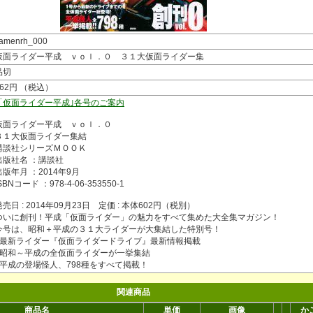
amenrh_000
仮面ライダー平成 ｖｏｌ．０ ３１大仮面ライダー集
品切
662円 （税込）
「仮面ライダー平成｣各号のご案内
仮面ライダー平成 ｖｏｌ．０
３１大仮面ライダー集結
講談社シリーズＭＯＯＫ
出版社名 ：講談社
出版年月 ：2014年9月
SBNコード ：978-4-06-353550-1
発売日 : 2014年09月23日 定価 : 本体602円（税別）
ついに創刊！平成「仮面ライダー」の魅力をすべて集めた大全集マガジン！
今号は、昭和＋平成の３１大ライダーが大集結した特別号！
●最新ライダー『仮面ライダードライブ』最新情報掲載
●昭和～平成の全仮面ライダーが一挙集結
●平成の登場怪人、798種をすべて掲載！
関連商品
商品名
単価
画像
か