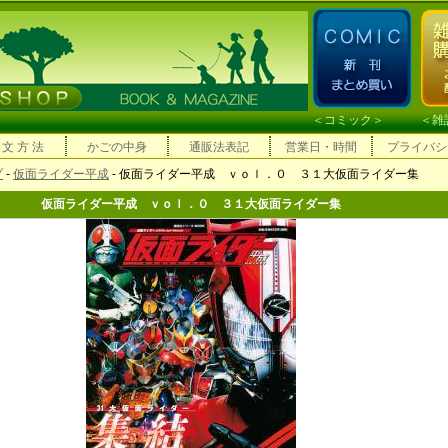
＜
コミック
＞ ＜
雑
 文 方 法
かごの中身
通販法表記
営業日・時間
プライバシ
プ
-
仮面ライダー平成
- 仮面ライダー平成 ｖｏｌ．０ ３１大仮面ライダー集
仮面ライダー平成 ｖｏｌ．０ ３１大仮面ライダー集