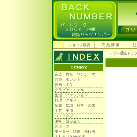
ショップ概要
商 品 情 報
注
トップ
-
通販トッ
Category
音楽・舞台 ワンテーマ
芸能・タレント
映画・ＴＶ
グラビア・モデル
生活・ファッション
料理・グルメ
情報・知識・科学・図鑑
手芸 実用
コレクタブル
趣味・組み立て
スポーツ
モーター 鉄道 飛行機
ミリタリ 戦争関連