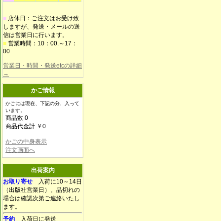
■
店休日：ご注文はお受け致
しますが、発送・メールの送
信は営業日に行います。
■
営業時間：10：00.～17：
00
営業日・時間・発送etcの詳細
→
かご情報
かごには現在、下記の分、入って
います。
商品数 0
商品代金計 ￥0
かごの中身表示
注文画面へ
出荷案内
お取り寄せ
入荷に10～14日
（出版社営業日）。品切れの
場合は確認次第ご連絡いたし
ます。
予約
入荷日に発送