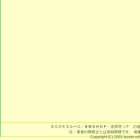
ＢＯＯＫＳルーエ・
ＢＭＳＨＯＰ
・吉祥寺ＪＰ の
社・著者の商標または登録商標です。 画
Copyright (C) 2001 books ruhe