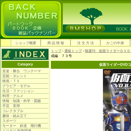
ショップ概要
商 品 情 報
注 文 方 法
かごの中身
トップ
-
通販トップ
-
隔週刊 仮面ライダーＤＶＤ
成編 ７３号
Category
仮面ライダーDVD
音楽・舞台 ワンテーマ
芸能・タレント
映画・ＴＶ
グラビア・モデル
生活・ファッション
料理・グルメ
情報・知識・科学・図鑑
手芸 実用
コレクタブル
趣味・組み立て
スポーツ
モーター 鉄道 飛行機
ミリタリ 戦争関連