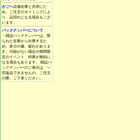
かごへ
店舗在庫と共有にた
め、ご注文のタイミングによ
り、品切れになる場合もござ
います。
バックナンバーについて
・雑誌バックナンバーは、限
られた在庫から出庫するた
め、多少の傷、破れがありま
す。付録がない場合や期間限
定のイベント、特典が無効に
なる場合もあります。 雑誌バ
ックナンバーのご発注は、一
切返品できませんの、ご注文
の際、ご了承ください。