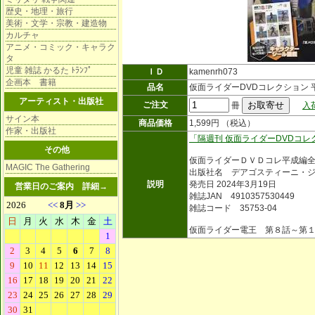
歴史・地理・旅行
美術・文学・宗教・建造物
カルチャ
アニメ・コミック・キャラク
タ
児童 雑誌 かるた ﾄﾗﾝﾌﾟ
ＩＤ
kamenrh073
企画本 書籍
品名
仮面ライダーDVDコレクション 
アーティスト・出版社
ご注文
冊
入
サイン本
商品価格
1,599円 （税込）
作家・出版社
「隔週刊 仮面ライダーDVDコレ
その他
仮面ライダーＤＶＤコレ平成編
MAGIC The Gathering
出版社名 デアゴスティーニ・
説明
発売日 2024年3月19日
営業日のご案内
詳細→
雑誌JAN 4910357530449
雑誌コード 35753-04
仮面ライダー電王 第８話～第