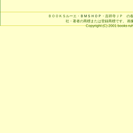
ＢＯＯＫＳルーエ・
ＢＭＳＨＯＰ
・吉祥寺ＪＰ の
社・著者の商標または登録商標です。 画
Copyright (C) 2001 books ruhe