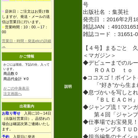
号
出版社名 ：集英社
■
店休日：ご注文はお受け致
しますが、発送・メールの送
発売日 ：2016年2月1
信は営業日に行います。
雑誌JAN ：491031651
■
営業時間：10：00.～17：
00
雑誌コード ：31651-0
営業日・時間・発送etcの詳細
→
【４号】まるごと 
＜マガジン＞
かご情報
◆デビューまでのル
かごには現在、下記の分、入って
います。
ＲＯＡＤ ｔｏ Ｊ
商品数 0
◆ココスゴ！ポイント
商品代金計 ￥0
「“好き”から生ま
説明
かごの中身表示
◆息づかいを写しと
注文画面へ
『ＢＬＥＡＣＨ』
出荷案内
◆ジャンプ流！マン
お取り寄せ
入荷に10～14日
第４回「ジャンプの
（出版社営業日）。品切れの
◆仕事場でお宝発見
場合は確認次第ご連絡いたし
ジャンプＳＴＵＤ
ます。
◆担当編集のナイシ
予約
入荷日に発送