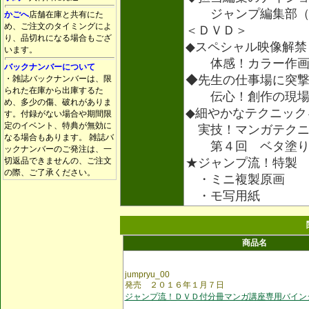
ジャンプ編集部（
かごへ
店舗在庫と共有にた
め、ご注文のタイミングによ
＜ＤＶＤ＞
り、品切れになる場合もござ
◆スペシャル映像解禁
います。
体感！カラー作
バックナンバーについて
◆先生の仕事場に突
・雑誌バックナンバーは、限
られた在庫から出庫するた
伝心！創作の現場
め、多少の傷、破れがありま
◆細やかなテクニック
す。付録がない場合や期間限
定のイベント、特典が無効に
実技！マンガテクニ
なる場合もあります。 雑誌バ
第４回 ベタ塗
ックナンバーのご発注は、一
切返品できませんの、ご注文
★ジャンプ流！特製
の際、ご了承ください。
・ミニ複製原画
・モ写用紙
商品名
jumpryu_00
発売 ２０１６年１月７日
ジャンプ流！ＤＶＤ付分冊マンガ講座専用バイン