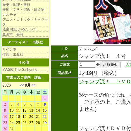
歴史・地理・旅行
美術・文学・宗教・建造物
カルチャ
アニメ・コミック・キャラク
タ
児童 雑誌 かるた ﾄﾗﾝﾌﾟ
企画本 書籍
アーティスト・出版社
ＩＤ
jumpryu_04
サイン本
作家・出版社
ジャンプ流！ ４号 
品名
その他
ご注文
冊
入
MAGIC The Gathering
1,419円 （税込）
商品価格
営業日のご案内
詳細→
ジャンプ流！ ＤＶ
※ケースの角つぶれ、
ご了承の上、ご購入
ません）
ジャンプ流！ＤＶＤ