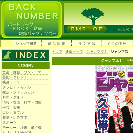
ショップ概要
商 品 情 報
注 文 方 法
かごの中身
トップ
-
通販トップ
-
ジャンプ流！
- ジャンプ流
ジャンプ流！ ４号
Category
音楽・舞台 ワンテーマ
芸能・タレント
映画・ＴＶ
グラビア・モデル
生活・ファッション
料理・グルメ
情報・知識・科学・図鑑
手芸 実用
コレクタブル
趣味・組み立て
スポーツ
モーター 鉄道 飛行機
ミリタリ 戦争関連