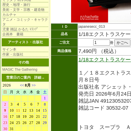
歴史・地理・旅行
美術・文学・宗教・建造物
カルチャ
アニメ・コミック・キャラク
タ
ＩＤ
japanesecc_013
児童 雑誌 かるた ﾄﾗﾝﾌﾟ
1/18エクストラスケ
品名
企画本 書籍
アーティスト・出版社
ご注文
冊
サイン本
7,490円 （税込）
商品価格
作家・出版社
1/18エクストラスケ
その他
MAGIC The Gathering
１／１８エクストラス
営業日のご案内
詳細→
月８日号
出版社名 アシェット
発売日 2026年6月24
雑誌JAN 4912305320
雑誌コード 30532-07
トヨタ スープラ Ａ