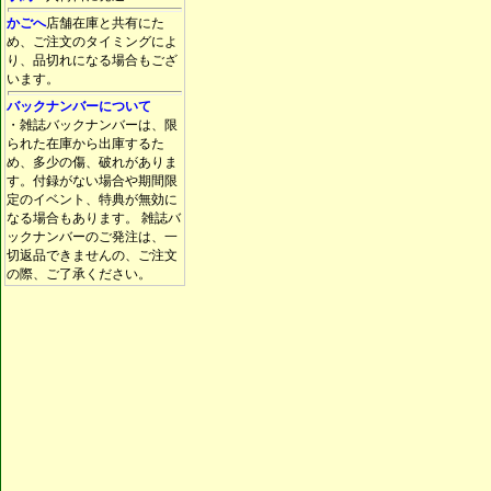
かごへ
店舗在庫と共有にた
め、ご注文のタイミングによ
り、品切れになる場合もござ
います。
バックナンバーについて
・雑誌バックナンバーは、限
られた在庫から出庫するた
め、多少の傷、破れがありま
す。付録がない場合や期間限
定のイベント、特典が無効に
なる場合もあります。 雑誌バ
ックナンバーのご発注は、一
切返品できませんの、ご注文
の際、ご了承ください。