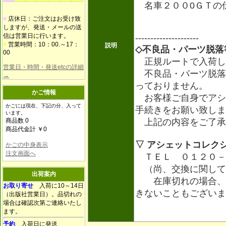
名車２００0ＧＴの
■
店休日：ご注文はお受け致
しますが、発送・メールの送
信は営業日に行います。
---------------------
■
営業時間：10：00.～17：
説明
◇不良品・パーツ脱落
00
正規ルートで入荷し
営業日・時間・発送etcの詳細
不良品・パーツ脱落
→
っておりません。
かご情報
お客様ご自身でアシ
かごには現在、下記の分、入って
手続きをお願い致しま
います。
商品数 0
上記の内容をご了承
商品代金計 ￥0
▽ アシェットコレク
かごの中身表示
注文画面へ
ＴＥＬ ０１２０－
（尚、交換に関して
出荷案内
在庫切れの場合、ア
お取り寄せ
入荷に10～14日
きないこともございま
（出版社営業日）。品切れの
場合は確認次第ご連絡いたし
ます。
予約
入荷日に発送