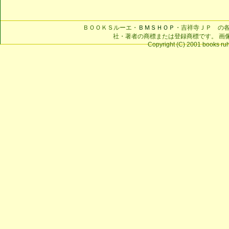
ＢＯＯＫＳルーエ・
ＢＭＳＨＯＰ
・吉祥寺ＪＰ の
社・著者の商標または登録商標です。 画
Copyright (C) 2001 books ruhe