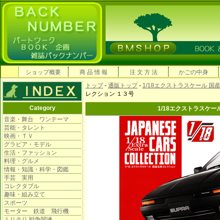
ショップ概要
商 品 情 報
注 文 方 法
かごの中身
トップ
-
通販トップ
-
1/18エクストラスケール 
レクション １３号
Category
1/18エクストラスケー
音楽・舞台 ワンテーマ
芸能・タレント
映画・ＴＶ
グラビア・モデル
生活・ファッション
料理・グルメ
情報・知識・科学・図鑑
手芸 実用
コレクタブル
趣味・組み立て
スポーツ
モーター 鉄道 飛行機
ミリタリ 戦争関連