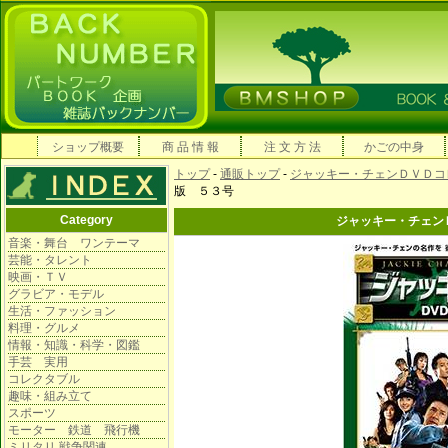
ショップ概要
商 品 情 報
注 文 方 法
かごの中身
トップ
-
通販トップ
-
ジャッキー・チェンＤＶＤコ
版 ５３号
Category
ジャッキー・チェン
音楽・舞台 ワンテーマ
芸能・タレント
映画・ＴＶ
グラビア・モデル
生活・ファッション
料理・グルメ
情報・知識・科学・図鑑
手芸 実用
コレクタブル
趣味・組み立て
スポーツ
モーター 鉄道 飛行機
ミリタリ 戦争関連