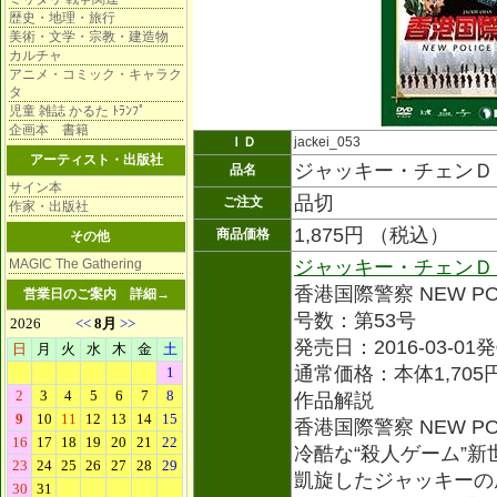
歴史・地理・旅行
美術・文学・宗教・建造物
カルチャ
アニメ・コミック・キャラク
タ
児童 雑誌 かるた ﾄﾗﾝﾌﾟ
企画本 書籍
ＩＤ
jackei_053
アーティスト・出版社
ジャッキー・チェンＤ
品名
サイン本
品切
ご注文
作家・出版社
1,875円 （税込）
商品価格
その他
MAGIC The Gathering
ジャッキー・チェンＤ
香港国際警察 NEW POL
営業日のご案内
詳細→
号数：第53号
発売日：2016-03-01
通常価格：本体1,705
作品解説
香港国際警察 NEW POL
冷酷な“殺人ゲーム”新
凱旋したジャッキーの