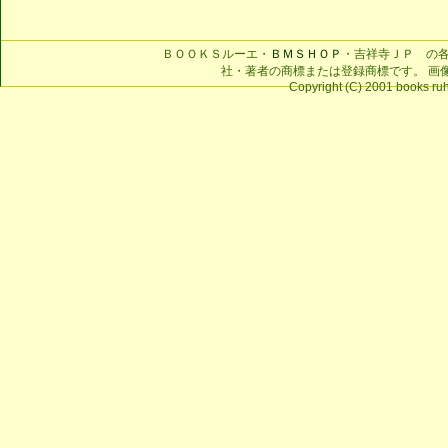
ＢＯＯＫＳルーエ・
ＢＭＳＨＯＰ
・吉祥寺ＪＰ の
社・著者の商標または登録商標です。 画
Copyright (C) 2001 books ruhe