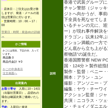
香港で武装グループに
チャン警部（ジャッキ
■
店休日：ご注文はお受け致
しますが、発送・メールの送
ジトへ向かうが、事前
信は営業日に行います。
下全員を死なせてしま
■
営業時間：10：00.～17：
いるチャンの元に、巡
00
ー）が現れ事件解決を
営業日・時間・発送etcの詳細
→
ドラゴン』以来12年
クション満載の一方で
かご情報
どん底から立ち上がる
かごには現在、下記の分、入って
察物語”の誕生だ。
います。
商品数 0
香港国際警察 NEW POL
商品代金計 ￥0
国・124分 > 製作
かごの中身表示
製作・監督：ベニー・
注文画面へ
説明
脚本：アラン・ユン
撮影：アンソニー・プ
出荷案内
編集：ヤウ・チーワイ
お取り寄せ
入荷に10～14日
（出版社営業日）。品切れの
アクション監督：ジャ
場合は確認次第ご連絡いたし
共演：ニコラス・ツェ
ます。
ン・チョイ／ダニエル
予約
入荷日に発送