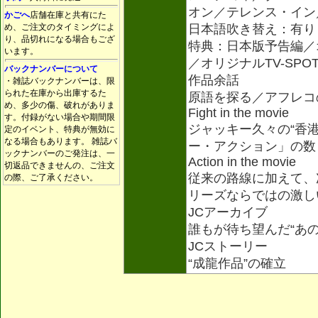
オン／テレンス・イン
かごへ
店舗在庫と共有にた
め、ご注文のタイミングによ
日本語吹き替え：有り
り、品切れになる場合もござ
特典：日本版予告編／オ
います。
／オリジナルTV-SPO
バックナンバーについて
作品余話
・雑誌バックナンバーは、限
られた在庫から出庫するた
原語を探る／アフレコ
め、多少の傷、破れがありま
Fight in the movie
す。付録がない場合や期間限
ジャッキー久々の“香
定のイベント、特典が無効に
なる場合もあります。 雑誌バ
ー・アクション」の数
ックナンバーのご発注は、一
Action in the movie
切返品できませんの、ご注文
従来の路線に加えて、
の際、ご了承ください。
リーズならではの激し
JCアーカイブ
誰もが待ち望んだ“あ
JCストーリー
“成龍作品”の確立