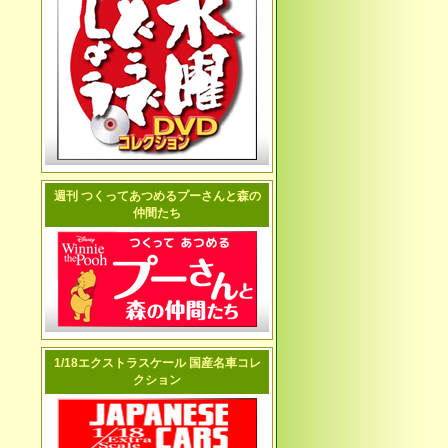
週刊 つくってあつめるプーさんと森の
仲間たち
1/18エクストラスケール 国産名車コレ
クション