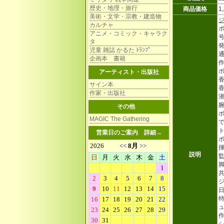
歴史・地理・旅行
商品価格
1
美術・文学・宗教・建造物
カルチャ
ポ
アニメ・コミック・キャラク
号
タ
発
児童 雑誌 かるた ﾄﾗﾝﾌﾟ
通
企画本 書籍
ポ
アーティスト・出版社
サイン本
作家・出版社
その他
MAGIC The Gathering
営業日のご案内
詳細→
ポ
揮
説明