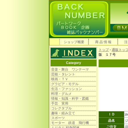
ショップ概要
商 品 情 報
注
トップ
-
通販トッ
版 １７号
Category
音楽・舞台 ワンテーマ
芸能・タレント
映画・ＴＶ
グラビア・モデル
生活・ファッション
料理・グルメ
情報・知識・科学・図鑑
手芸 実用
コレクタブル
趣味・組み立て
ＩＤ
j
スポーツ
品名
モーター 鉄道 飛行機
ご注文
ミリタリ 戦争関連