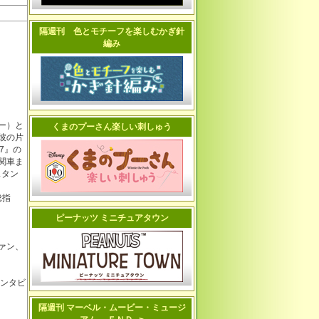
隔週刊 色とモチーフを楽しむかぎ針
編み
ー）と
くまのプーさん楽しい刺しゅう
彼の片
7』の
関車ま
スタン
総指
ピーナッツ ミニチュアタウン
ァン、
インタビ
隔週刊 マーベル・ムービー・ミュージ