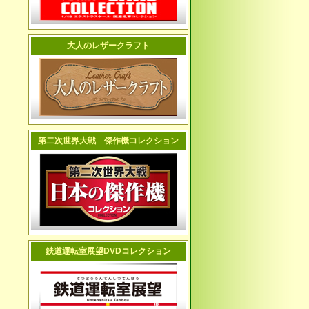
大人のレザークラフト
第二次世界大戦 傑作機コレクション
鉄道運転室展望DVDコレクション