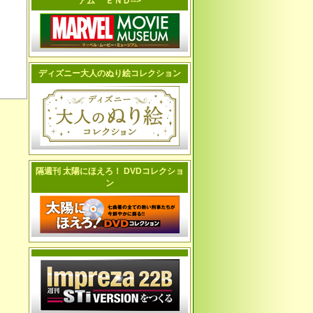
アム ＥＮＤ-->
ディズニー大人のぬり絵コレクション
隔週刊 太陽にほえろ！ DVDコレクショ
ン