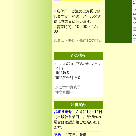
Fi
■
店休日：ご注文はお受け致
Ac
しますが、発送・メールの送
信は営業日に行います。
J
■
営業時間：10：00.～17：
00
J
営業日・時間・発送etcの詳細
→
かご情報
かごには現在、下記の分、入って
います。
商品数 0
商品代金計 ￥0
かごの中身表示
注文画面へ
出荷案内
お取り寄せ
入荷に10～14日
（出版社営業日）。品切れの
場合は確認次第ご連絡いたし
ます。
予約
入荷日に発送