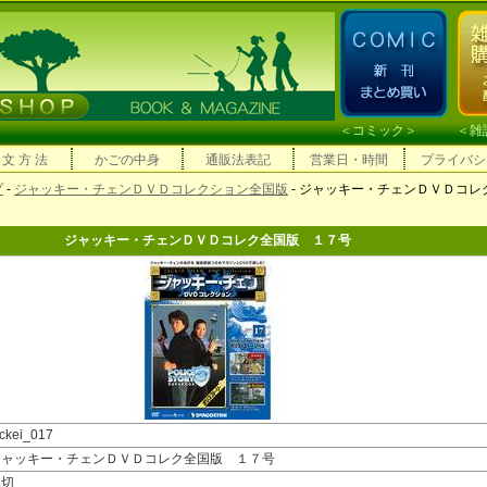
＜
コミック
＞ ＜
雑
 文 方 法
かごの中身
通販法表記
営業日・時間
プライバシ
プ
-
ジャッキー・チェンＤＶＤコレクション全国版
- ジャッキー・チェンＤＶＤコレ
ジャッキー・チェンＤＶＤコレク全国版 １７号
ackei_017
ジャッキー・チェンＤＶＤコレク全国版 １７号
品切