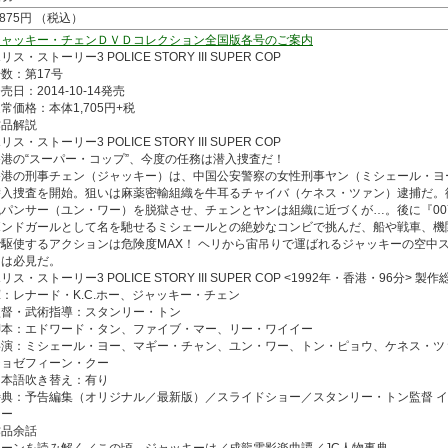
,875円 （税込）
ジャッキー・チェンＤＶＤコレクション全国版各号のご案内
リス・ストーリー3 POLICE STORY III SUPER COP
数：第17号
売日：2014-10-14発売
常価格：本体1,705円+税
作品解説
リス・ストーリー3 POLICE STORY III SUPER COP
香港の“スーパー・コップ”、今度の任務は潜入捜査だ！
香港の刑事チェン（ジャッキー）は、中国公安警察の女性刑事ヤン（ミシェール・ヨ
潜入捜査を開始。狙いは麻薬密輸組織を牛耳るチャイバ（ケネス・ツァン）逮捕だ。
腕パンサー（ユン・ワー）を脱獄させ、チェンとヤンは組織に近づくが…。後に『00
ボンドガールとして名を馳せるミシェールとの絶妙なコンビで挑んだ、船や戦車、機
で駆使するアクションは危険度MAX！ ヘリから宙吊りで運ばれるジャッキーの空中
トは必見だ。
リス・ストーリー3 POLICE STORY III SUPER COP <1992年・香港・96分> 製作
：レナード・K.C.ホー、ジャッキー・チェン
監督・武術指導：スタンリー・トン
脚本：エドワード・タン、ファイブ・マー、リー・ワイイー
共演：ミシェール・ヨー、マギー・チャン、ユン・ワー、トン・ピョウ、ケネス・ツ
ジョゼフィーン・クー
日本語吹き替え：有り
特典：予告編集（オリジナル／最新版）／スライドショー／スタンリー・トン監督 
ュー
作品余話