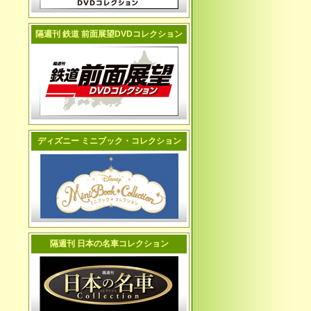
隔週刊 鉄道 前面展望DVDコレクション
ディズニー ミニブック・コレクション
隔週刊 日本の名車コレクション