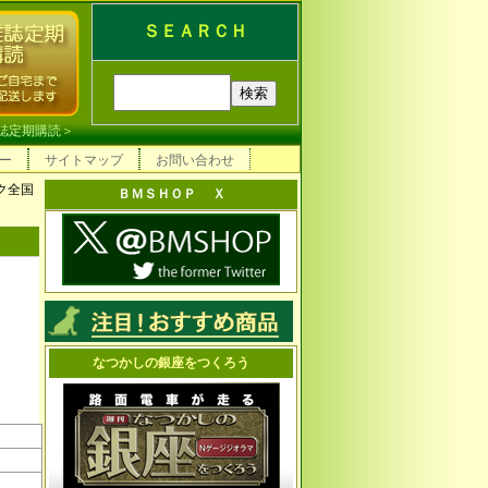
ＳＥＡＲＣＨ
誌定期購読
＞
ー
サイトマップ
お問い合わせ
ク全国
ＢＭＳＨＯＰ Ｘ
なつかしの銀座をつくろう