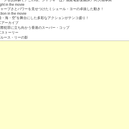
シーンを読み解く／この頃、ジャッキーは／成龍電影楽曲譚／JC人物事典
ght in the movie
シャープさとパワーを見せつけたミシェール・ヨーの卓抜した動き！
tion in the movie
“陸・海・空”を舞台にした多彩なアクションがテンコ盛り！
Cアーカイブ
国際犯罪に立ち向かう香港のスーパー・コップ
Cストーリー
ブルース・リーの影