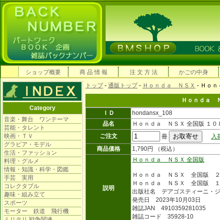
ショップ概要
商 品 情 報
注 文 方 法
かごの中身
トップ
-
通販トップ
-
Ｈｏｎｄａ ＮＳＸ
- Ｈｏ
Ｈｏｎｄａ Ｎ
Category
ＩＤ
hondansx_108
音楽・舞台 ワンテーマ
品名
Ｈｏｎｄａ ＮＳＸ 全国版 １０
芸能・タレント
映画・ＴＶ
ご注文
冊
入
グラビア・モデル
商品価格
1,790円 （税込）
生活・ファッション
Ｈｏｎｄａ ＮＳＸ 全国版
料理・グルメ
情報・知識・科学・図鑑
Ｈｏｎｄａ ＮＳＸ 全国版 
手芸 実用
Ｈｏｎｄａ ＮＳＸ 全国版 
コレクタブル
説明
出版社名 デアゴスティーニ・
趣味・組み立て
発売日 2023年10月03日
スポーツ
雑誌JAN 4910359281035
モーター 鉄道 飛行機
雑誌コード 35928-10
ミリタリ 戦争関連