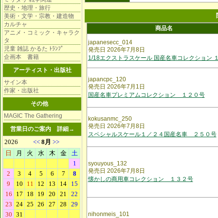
歴史・地理・旅行
美術・文学・宗教・建造物
カルチャ
商品名
アニメ・コミック・キャラク
タ
japanesecc_014
児童 雑誌 かるた ﾄﾗﾝﾌﾟ
発売日 2026年7月8日
企画本 書籍
1/18エクストラスケール 国産名車コレクション 
アーティスト・出版社
japancpc_120
サイン本
発売日 2026年7月1日
作家・出版社
国産名車プレミアムコレクション １２０号
その他
MAGIC The Gathering
kokusanmc_250
発売日 2026年7月8日
営業日のご案内
詳細→
スペシャルスケール１／２４国産名車 ２５０号
syouyous_132
発売日 2026年7月8日
懐かしの商用車コレクション １３２号
nihonmeis_101