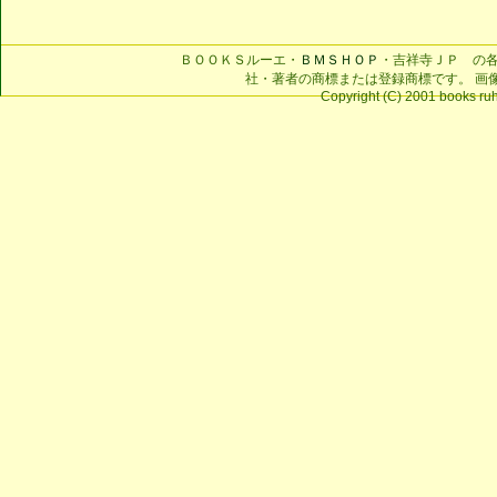
ＢＯＯＫＳルーエ・
ＢＭＳＨＯＰ
・吉祥寺ＪＰ の
社・著者の商標または登録商標です。 画
Copyright (C) 2001 books ruhe