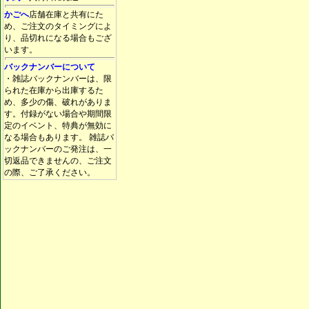
かごへ
店舗在庫と共有にた
め、ご注文のタイミングによ
り、品切れになる場合もござ
います。
バックナンバーについて
・雑誌バックナンバーは、限
られた在庫から出庫するた
め、多少の傷、破れがありま
す。付録がない場合や期間限
定のイベント、特典が無効に
なる場合もあります。 雑誌バ
ックナンバーのご発注は、一
切返品できませんの、ご注文
の際、ご了承ください。