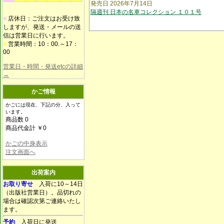
発売日 2026年7月14日
隔週刊 日本の名車コレクション １０１号
■
店休日：ご注文はお受け致
しますが、発送・メールの送
信は営業日に行います。
■
営業時間：10：00.～17：
00
営業日・時間・発送etcの詳細
→
かご情報
かごには現在、下記の分、入って
います。
商品数 0
商品代金計 ￥0
かごの中身表示
注文画面へ
出荷案内
お取り寄せ
入荷に10～14日
（出版社営業日）。品切れの
場合は確認次第ご連絡いたし
ます。
予約
入荷日に発送