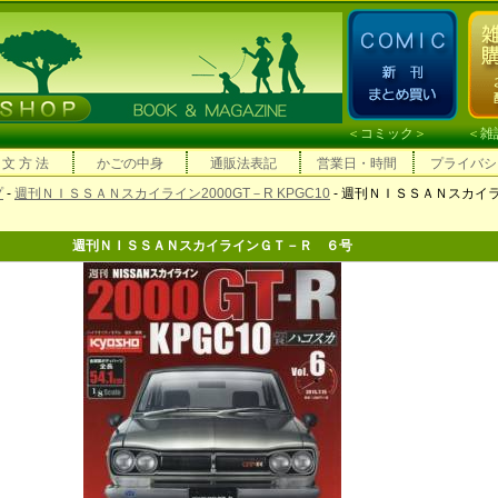
＜
コミック
＞ ＜
雑
 文 方 法
かごの中身
通販法表記
営業日・時間
プライバシ
プ
-
週刊ＮＩＳＳＡＮスカイライン2000GT－R KPGC10
- 週刊ＮＩＳＳＡＮスカイ
週刊ＮＩＳＳＡＮスカイラインＧＴ－Ｒ ６号