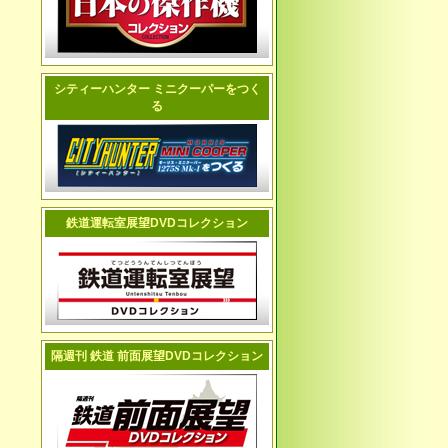
シティーハンター ミニクーパーをつく
る
鉄道運転室展望DVDコレクション
隔週刊 鉄道 前面展望DVDコレクション