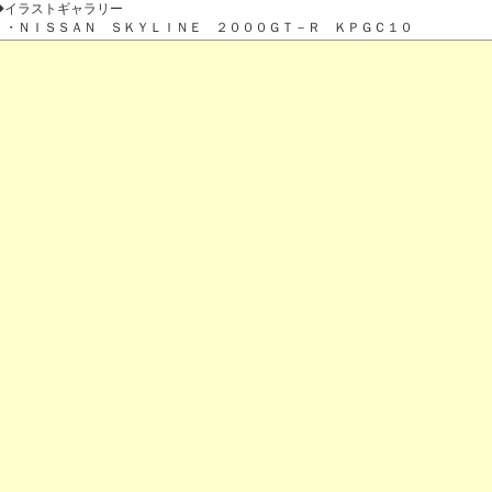
◆イラストギャラリー
・ＮＩＳＳＡＮ ＳＫＹＬＩＮＥ ２０００ＧＴ－Ｒ ＫＰＧＣ１０