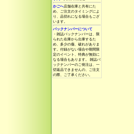
かごへ
店舗在庫と共有にた
め、ご注文のタイミングによ
り、品切れになる場合もござ
います。
バックナンバーについて
・雑誌バックナンバーは、限
られた在庫から出庫するた
め、多少の傷、破れがありま
す。付録がない場合や期間限
定のイベント、特典が無効に
なる場合もあります。 雑誌バ
ックナンバーのご発注は、一
切返品できませんの、ご注文
の際、ご了承ください。