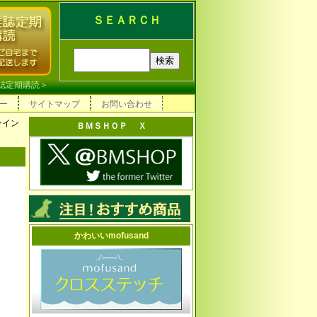
ＳＥＡＲＣＨ
誌定期購読
＞
ー
サイトマップ
お問い合わせ
ライン
ＢＭＳＨＯＰ Ｘ
かわいいmofusand