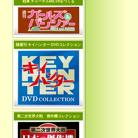
戦車 チャーチルMk.VIIをつくる
隔週刊 キイハンター DVDコレクション
第二次世界大戦 傑作機コレクション