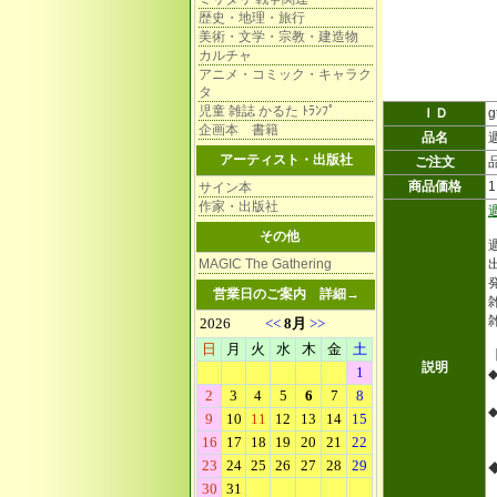
歴史・地理・旅行
美術・文学・宗教・建造物
カルチャ
アニメ・コミック・キャラク
タ
児童 雑誌 かるた ﾄﾗﾝﾌﾟ
ＩＤ
g
企画本 書籍
品名
アーティスト・出版社
ご注文
商品価格
サイン本
作家・出版社
その他
MAGIC The Gathering
営業日のご案内
詳細→
雑
説明