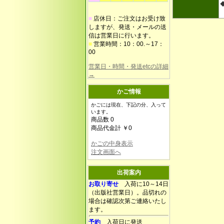
■
店休日：ご注文はお受け致
しますが、発送・メールの送
信は営業日に行います。
■
営業時間：10：00.～17：
00
営業日・時間・発送etcの詳細
→
かご情報
かごには現在、下記の分、入って
います。
商品数 0
商品代金計 ￥0
かごの中身表示
注文画面へ
出荷案内
お取り寄せ
入荷に10～14日
（出版社営業日）。品切れの
場合は確認次第ご連絡いたし
ます。
予約
入荷日に発送