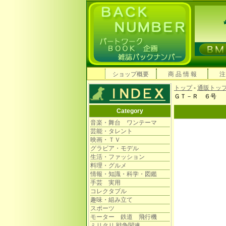
ショップ概要
商 品 情 報
注
トップ
-
通販トッ
ＧＴ－Ｒ ６号
Category
音楽・舞台 ワンテーマ
芸能・タレント
映画・ＴＶ
グラビア・モデル
生活・ファッション
料理・グルメ
情報・知識・科学・図鑑
手芸 実用
コレクタブル
趣味・組み立て
スポーツ
モーター 鉄道 飛行機
ミリタリ 戦争関連