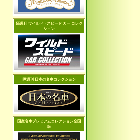
隔週刊 ワイルド・スピード カー コレク
ション
隔週刊 日本の名車コレクション
国産名車プレミアムコレクション全国
版