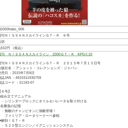
t2000hako_006
週刊ＮＩＳＳＡＮスカイラインＧＴ－Ｒ ６号
品切
1,832円 （税込）
週刊 ＮＩＳＳＡＮスカイライン 2000ＧＴ－Ｒ KPGＣ10
週刊ＮＩＳＳＡＮスカイラインＧＴ－Ｒ ２０１５年７月１５日号
出版社名 ：アシェット・コレクションズ・ジャパン
発売日 ：2015年7月8日
誌JAN ：4910311930759
雑誌コード ：31193-07
【６号】
◆組み立てマニュアル
・シリンダーブロックにオイルセパレータを取り付ける
◆名勝負の記憶
・無敵のチャンピオンに強敵登場！
ファミリア・ロータリークーペ参戦
◆解剖！ＧＴ－Ｒ
・Ｓ２０型エンジン／イグニッションシステム