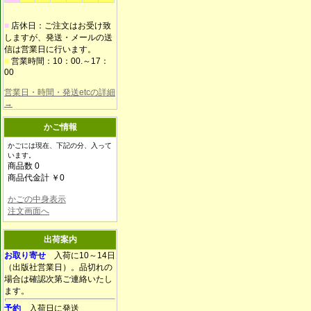
■
店休日：ご注文はお受け致
しますが、発送・メールの送
信は営業日に行います。
■
営業時間：10：00.～17：
00
営業日・時間・発送etcの詳細
→
かご情報
かごには現在、下記の分、入って
います。
商品数 0
商品代金計 ￥0
かごの中身表示
注文画面へ
出荷案内
お取り寄せ
入荷に10～14日
（出版社営業日）。品切れの
場合は確認次第ご連絡いたし
ます。
予約
入荷日に発送