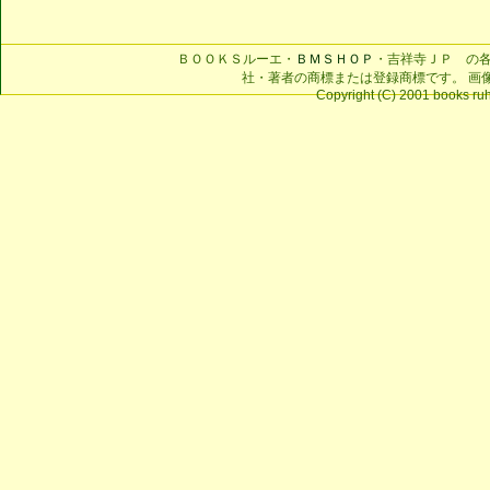
ＢＯＯＫＳルーエ・
ＢＭＳＨＯＰ
・吉祥寺ＪＰ の
社・著者の商標または登録商標です。 画
Copyright (C) 2001 books ruhe