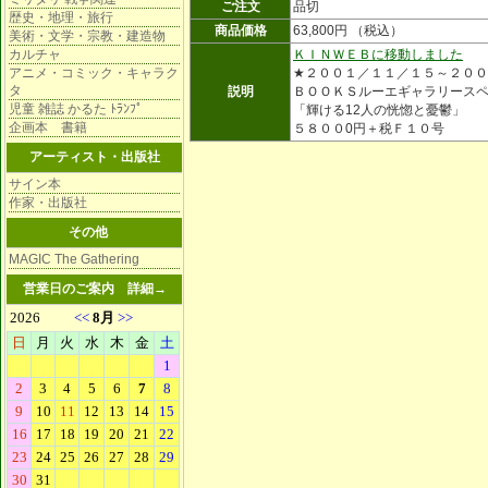
ご注文
品切
歴史・地理・旅行
商品価格
63,800円 （税込）
美術・文学・宗教・建造物
カルチャ
ＫＩＮＷＥＢに移動しました
アニメ・コミック・キャラク
★２００１／１１／１５～２０
タ
説明
ＢＯＯＫＳルーエギャラリース
児童 雑誌 かるた ﾄﾗﾝﾌﾟ
「輝ける12人の恍惚と憂鬱」
企画本 書籍
５８００0円＋税Ｆ１０号
アーティスト・出版社
サイン本
作家・出版社
その他
MAGIC The Gathering
営業日のご案内
詳細→