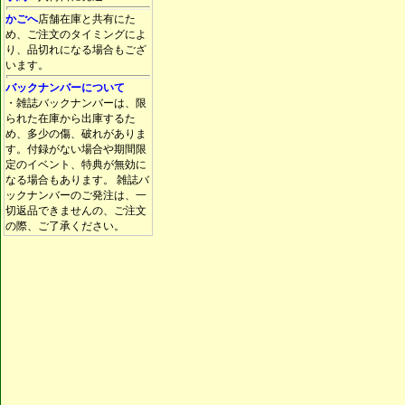
かごへ
店舗在庫と共有にた
め、ご注文のタイミングによ
り、品切れになる場合もござ
います。
バックナンバーについて
・雑誌バックナンバーは、限
られた在庫から出庫するた
め、多少の傷、破れがありま
す。付録がない場合や期間限
定のイベント、特典が無効に
なる場合もあります。 雑誌バ
ックナンバーのご発注は、一
切返品できませんの、ご注文
の際、ご了承ください。