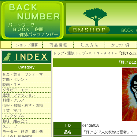
ショップ概要
商 品 情 報
注 文 方 法
かごの中身
トップ
-
通販トップ
-
ＫＩＮ－ＡＲＴ
- 「輝ける
「輝ける1
Category
音楽・舞台 ワンテーマ
芸能・タレント
映画・ＴＶ
グラビア・モデル
生活・ファッション
料理・グルメ
情報・知識・科学・図鑑
手芸 実用
コレクタブル
趣味・組み立て
ＩＤ
genga018
スポーツ
モーター 鉄道 飛行機
品名
「輝ける12人の恍惚と憂鬱」９
ミリタリ 戦争関連