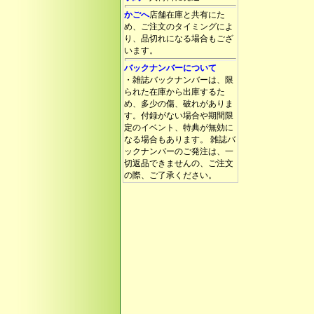
かごへ
店舗在庫と共有にた
め、ご注文のタイミングによ
り、品切れになる場合もござ
います。
バックナンバーについて
・雑誌バックナンバーは、限
られた在庫から出庫するた
め、多少の傷、破れがありま
す。付録がない場合や期間限
定のイベント、特典が無効に
なる場合もあります。 雑誌バ
ックナンバーのご発注は、一
切返品できませんの、ご注文
の際、ご了承ください。