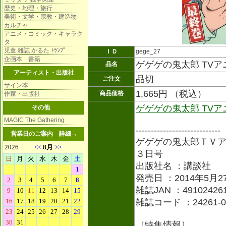
歴史・地理・旅行
美術・文学・宗教・建造物
カルチャ
アニメ・コミック・キャラク
タ
児童 雑誌 かるた ﾄﾗﾝﾌﾟ
ＩＤ
gege_27
企画本 書籍
ゲゲゲの鬼太郎 TVア
品名
アーティスト・出版社
品切
ご注文
サイン本
1,665円 （税込）
商品価格
作家・出版社
ゲゲゲの鬼太郎 TVア
その他
MAGIC The Gathering
----------------------------
営業日のご案内
詳細→
ゲゲゲの鬼太郎ＴＶ
３日号
出版社名 ：講談社
発売日 ：2014年5月2
雑誌JAN ：491024261
雑誌コード ：24261-0
［特集情報］