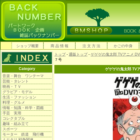
ショップ概要
商 品 情 報
注 文 方 法
かごの中身
トップ
-
通販トップ
-
ゲゲゲの鬼太郎 TVアニメ D
７号
Category
ゲゲゲの鬼太郎 TV
音楽・舞台 ワンテーマ
芸能・タレント
映画・ＴＶ
グラビア・モデル
生活・ファッション
料理・グルメ
情報・知識・科学・図鑑
手芸 実用
コレクタブル
趣味・組み立て
スポーツ
モーター 鉄道 飛行機
ミリタリ 戦争関連