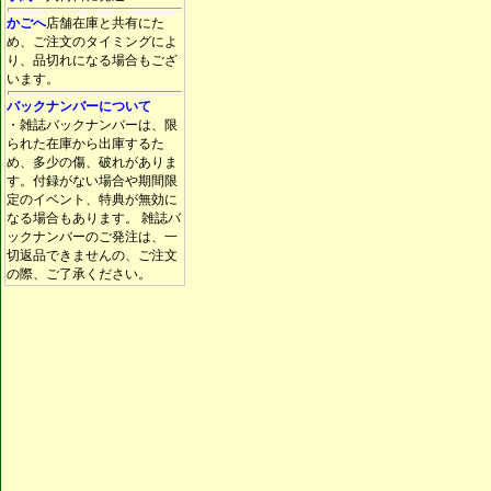
かごへ
店舗在庫と共有にた
め、ご注文のタイミングによ
り、品切れになる場合もござ
います。
バックナンバーについて
・雑誌バックナンバーは、限
られた在庫から出庫するた
め、多少の傷、破れがありま
す。付録がない場合や期間限
定のイベント、特典が無効に
なる場合もあります。 雑誌バ
ックナンバーのご発注は、一
切返品できませんの、ご注文
の際、ご了承ください。