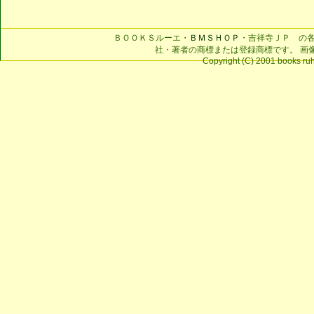
ＢＯＯＫＳルーエ・
ＢＭＳＨＯＰ
・吉祥寺ＪＰ の
社・著者の商標または登録商標です。 画
Copyright (C) 2001 books ruhe