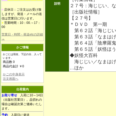
説明
２７号：海じじい、
■
店休日：ご注文はお受け致
［出版社情報］
しますが、発送・メールの送
【２７号】
信は営業日に行います。
■
営業時間：10：00.～17：
＊ＤＶＤ 第一期
00
第６２話「海じじい
営業日・時間・発送etcの詳細
第６３話「なまはげ
→
第６４話「陰摩羅鬼
かご情報
第６５話「妖怪ほう
かごには現在、下記の分、入って
◆妖怪大百科
います。
海じじい／なまはげ
商品数 0
商品代金計 ￥0
…ほか
かごの中身表示
注文画面へ
出荷案内
お取り寄せ
入荷に10～14日
（出版社営業日）。品切れの
場合は確認次第ご連絡いたし
ます。
予約
入荷日に発送