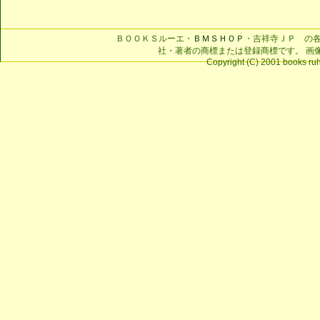
ＢＯＯＫＳルーエ・
ＢＭＳＨＯＰ
・吉祥寺ＪＰ の
社・著者の商標または登録商標です。 画
Copyright (C) 2001 books ruhe