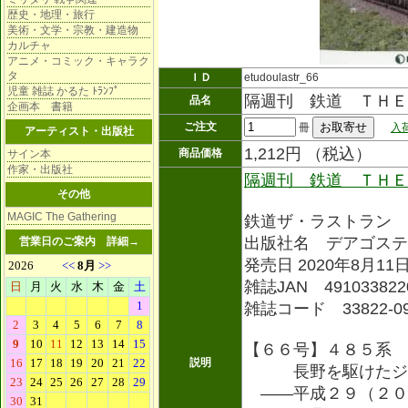
歴史・地理・旅行
美術・文学・宗教・建造物
カルチャ
アニメ・コミック・キャラク
タ
ＩＤ
etudoulastr_66
児童 雑誌 かるた ﾄﾗﾝﾌﾟ
隔週刊 鉄道 ＴＨＥ
品名
企画本 書籍
ご注文
冊
入
アーティスト・出版社
1,212円 （税込）
商品価格
サイン本
作家・出版社
隔週刊 鉄道 ＴＨＥ
その他
MAGIC The Gathering
鉄道ザ・ラストラン 
出版社名 デアゴステ
営業日のご案内
詳細→
発売日 2020年8月11
雑誌JAN 491033822
雑誌コード 33822-0
【６６号】４８５系 
説明
長野を駆けたジ
――平成２９（２０