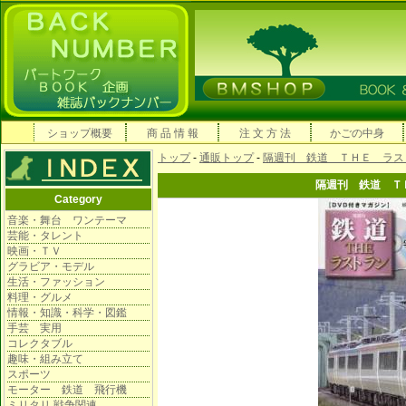
ショップ概要
商 品 情 報
注 文 方 法
かごの中身
トップ
-
通販トップ
-
隔週刊 鉄道 ＴＨＥ ラス
隔週刊 鉄道 Ｔ
Category
音楽・舞台 ワンテーマ
芸能・タレント
映画・ＴＶ
グラビア・モデル
生活・ファッション
料理・グルメ
情報・知識・科学・図鑑
手芸 実用
コレクタブル
趣味・組み立て
スポーツ
モーター 鉄道 飛行機
ミリタリ 戦争関連