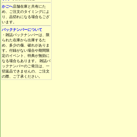
かごへ
店舗在庫と共有にた
め、ご注文のタイミングによ
り、品切れになる場合もござ
います。
バックナンバーについて
・雑誌バックナンバーは、限
られた在庫から出庫するた
め、多少の傷、破れがありま
す。付録がない場合や期間限
定のイベント、特典が無効に
なる場合もあります。 雑誌バ
ックナンバーのご発注は、一
切返品できませんの、ご注文
の際、ご了承ください。