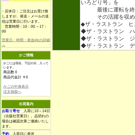
いろどり号」を
最後に運転を終了
■
店休日：ご注文はお受け致
その活躍を収めた
しますが、発送・メールの送
信は営業日に行います。
◆ザ・ラストラン ヒ
■
営業時間：10：00.～17：
◆ザ・ラストラン ハ
00
◆ザ・ラストラン ジ
営業日・時間・発送etcの詳細
→
◆ザ・ラストラン 
かご情報
かごには現在、下記の分、入って
います。
商品数 0
商品代金計 ￥0
かごの中身表示
注文画面へ
出荷案内
お取り寄せ
入荷に10～14日
（出版社営業日）。品切れの
場合は確認次第ご連絡いたし
ます。
予約
入荷日に発送