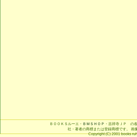
ＢＯＯＫＳルーエ・
ＢＭＳＨＯＰ
・吉祥寺ＪＰ の
社・著者の商標または登録商標です。 画
Copyright (C) 2001 books ruhe