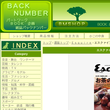
ショップ概要
商 品 情 報
注 文 方 法
かごの中身
トップ
-
通販トップ
-
Ｅｓｑｕｉｒｅ
- エスクァイ
エスクァイ
Category
音楽・舞台 ワンテーマ
芸能・タレント
映画・ＴＶ
グラビア・モデル
生活・ファッション
料理・グルメ
情報・知識・科学・図鑑
手芸 実用
コレクタブル
趣味・組み立て
スポーツ
モーター 鉄道 飛行機
ミリタリ 戦争関連