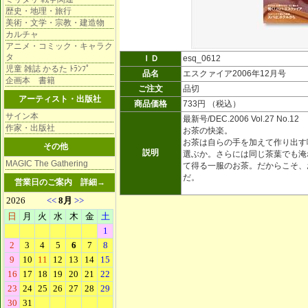
歴史・地理・旅行
美術・文学・宗教・建造物
カルチャ
アニメ・コミック・キャラク
タ
ＩＤ
esq_0612
児童 雑誌 かるた ﾄﾗﾝﾌﾟ
品名
エスクァイア2006年12月号
企画本 書籍
ご注文
品切
アーティスト・出版社
商品価格
733円 （税込）
サイン本
最新号/DEC.2006 Vol.27 No.12
作家・出版社
お茶の快楽。
お茶は自らの手を加えて作り出す
その他
説明
選ぶか。さらには同じ茶葉でも淹
MAGIC The Gathering
て得る一服のお茶。だからこそ、
だ。
営業日のご案内
詳細→