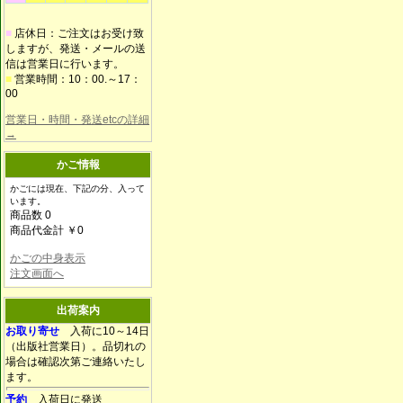
■
店休日：ご注文はお受け致
しますが、発送・メールの送
信は営業日に行います。
■
営業時間：10：00.～17：
00
営業日・時間・発送etcの詳細
→
かご情報
かごには現在、下記の分、入って
います。
商品数 0
商品代金計 ￥0
かごの中身表示
注文画面へ
出荷案内
お取り寄せ
入荷に10～14日
（出版社営業日）。品切れの
場合は確認次第ご連絡いたし
ます。
予約
入荷日に発送