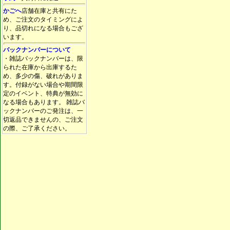
かごへ
店舗在庫と共有にた
め、ご注文のタイミングによ
り、品切れになる場合もござ
います。
バックナンバーについて
・雑誌バックナンバーは、限
られた在庫から出庫するた
め、多少の傷、破れがありま
す。付録がない場合や期間限
定のイベント、特典が無効に
なる場合もあります。 雑誌バ
ックナンバーのご発注は、一
切返品できませんの、ご注文
の際、ご了承ください。