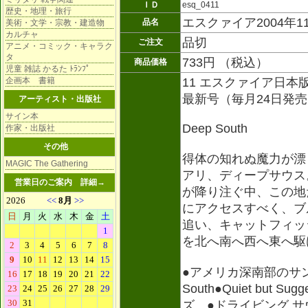
ＩＤ
esq_0411
歴史・地理・旅行
エスクァイア2004年1
品名
美術・文学・宗教・建造物
カルチャ
品切
ご注文
アニメ・コミック・キャラク
タ
733円 （税込）
商品価格
児童 雑誌 かるた ﾄﾗﾝﾌﾟ
企画本 書籍
11 エスクァイア日本版
最新号（毎月24日発
アーティスト・出版社
サイン本
Deep South
作家・出版社
その他
得体の知れぬ魔力が漂
MAGIC The Gathering
アリ、ディープサウス
営業日のご案内
詳細→
が降り注ぐ中、この地
にアクセスすべく、ブ
追い、キャットフィッ
を北へ南へ西へ東へ駆
●アメリカ深南部のサンクチュ
South●Quiet but 
ズ。●ドライビング サウ