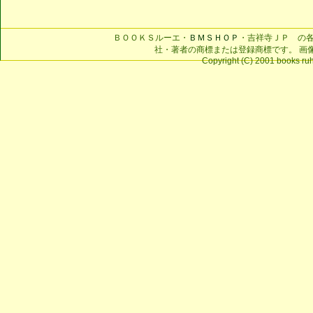
ＢＯＯＫＳルーエ・
ＢＭＳＨＯＰ
・吉祥寺ＪＰ の
社・著者の商標または登録商標です。 画
Copyright (C) 2001 books ruhe