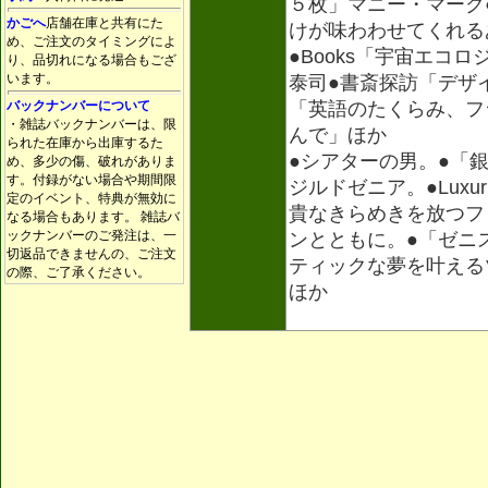
５枚」マニー・マーク●
かごへ
店舗在庫と共有にた
けが味わわせてくれる
め、ご注文のタイミングによ
●Books「宇宙エコ
り、品切れになる場合もござ
います。
泰司●書斎探訪「デザ
バックナンバーについて
「英語のたくらみ、フ
・雑誌バックナンバーは、限
んで」ほか
られた在庫から出庫するた
●シアターの男。●「
め、多少の傷、破れがありま
す。付録がない場合や期間限
ジルドゼニア。●Luxur
定のイベント、特典が無効に
貴なきらめきを放つフ
なる場合もあります。 雑誌バ
ックナンバーのご発注は、一
ンとともに。●「ゼニ
切返品できませんの、ご注文
ティックな夢を叶える
の際、ご了承ください。
ほか