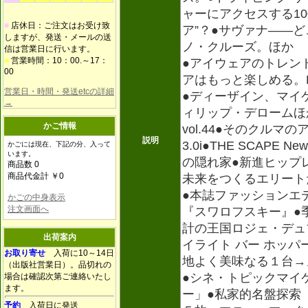
ャーにアクセスする10
■
店休日：ご注文はお受け致
ア”？●サヴァナ――
しますが、発送・メールの送
ノ・クルーズ。ほか
信は営業日に行います。
■
営業時間：10：00.～17：
●アイウェアのトレン
00
アはもっと楽しめる。Have 
営業日・時間・発送etcの詳細
●ディーザイン、マイ
→
ィリップ・デロームほ
かご情報
vol.44●そのクルマのア
説明
3.0i●THE SCAPE
かごには現在、下記の分、入って
います。
の隠れ家●新進ヒップレ
商品数 0
商品代金計 ￥0
未来をつくるエリートた
●本誌ファッションエ
かごの中身表示
注文画面へ
『スワロフスキー』●
計の王国ロジェ・デュブ
出荷案内
イライト バー ホッ
お取り寄せ
入荷に10～14日
地よく美味なる１台→メ
（出版社営業日）。品切れの
●シネ・トピックマイ
場合は確認次第ご連絡いたし
ます。
ー」●私家的名盤探索
予約
入荷日に発送