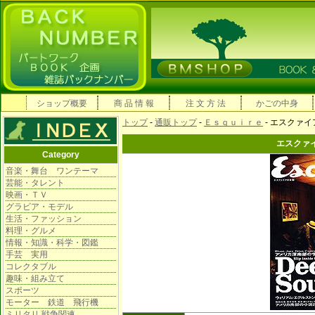
ショップ概要
商 品 情 報
注 文 方 法
かごの中身
トップ
-
通販トップ
-
Ｅｓｑｕｉｒｅ
- エスクァイ
エスクァイ
Category
音楽・舞台 ワンテーマ
芸能・タレント
映画・ＴＶ
グラビア・モデル
生活・ファッション
料理・グルメ
情報・知識・科学・図鑑
手芸 実用
コレクタブル
趣味・組み立て
スポーツ
モーター 鉄道 飛行機
ミリタリ 戦争関連