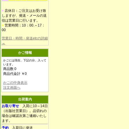
■
店休日：ご注文はお受け致
しますが、発送・メールの送
信は営業日に行います。
■
営業時間：10：00.～17：
00
営業日・時間・発送etcの詳細
→
かご情報
かごには現在、下記の分、入って
います。
商品数 0
商品代金計 ￥0
かごの中身表示
注文画面へ
出荷案内
お取り寄せ
入荷に10～14日
（出版社営業日）。品切れの
場合は確認次第ご連絡いたし
ます。
予約
入荷日に発送