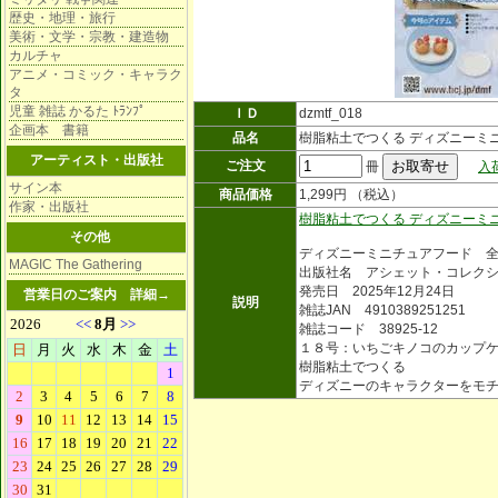
歴史・地理・旅行
美術・文学・宗教・建造物
カルチャ
アニメ・コミック・キャラク
タ
児童 雑誌 かるた ﾄﾗﾝﾌﾟ
ＩＤ
dzmtf_018
企画本 書籍
品名
樹脂粘土でつくる ディズニーミ
アーティスト・出版社
ご注文
冊
入
サイン本
商品価格
1,299円 （税込）
作家・出版社
樹脂粘土でつくる ディズニーミ
その他
ディズニーミニチュアフード 
MAGIC The Gathering
出版社名 アシェット・コレク
発売日 2025年12月24日
営業日のご案内
詳細→
説明
雑誌JAN 4910389251251
雑誌コード 38925-12
１８号：いちごキノコのカップ
樹脂粘土でつくる
ディズニーのキャラクターをモ