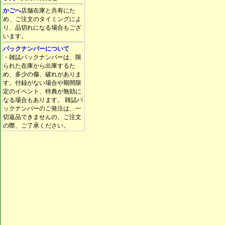
かごへ
店舗在庫と共有にた
め、ご注文のタイミングによ
り、品切れになる場合もござ
います。
バックナンバーについて
・雑誌バックナンバーは、限
られた在庫から出庫するた
め、多少の傷、破れがありま
す。付録がない場合や期間限
定のイベント、特典が無効に
なる場合もあります。 雑誌バ
ックナンバーのご発注は、一
切返品できませんの、ご注文
の際、ご了承ください。