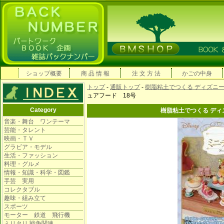
ショップ概要
商 品 情 報
注 文 方 法
かごの中身
トップ
-
通販トップ
-
樹脂粘土でつくる ディズニ
ュアフード 18号
Category
樹脂粘土でつくる ディ
音楽・舞台 ワンテーマ
芸能・タレント
映画・ＴＶ
グラビア・モデル
生活・ファッション
料理・グルメ
情報・知識・科学・図鑑
手芸 実用
コレクタブル
趣味・組み立て
スポーツ
モーター 鉄道 飛行機
ミリタリ 戦争関連