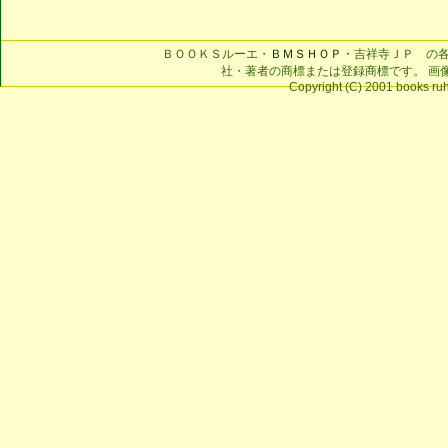
ＢＯＯＫＳルーエ・
ＢＭＳＨＯＰ
・吉祥寺ＪＰ の
社・著者の商標または登録商標です。 画
Copyright (C) 2001 books ruhe