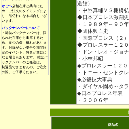
道館）
かごへ
店舗在庫と共有にた
・中邑真輔ＶＳ棚橋弘
め、ご注文のタイミングによ
り、品切れになる場合もござ
◆日本プロレス激闘史
います。
・１９８９年～９０年
バックナンバーについて
◆団体興亡史
・雑誌バックナンバーは、限
・国際プロレス（２）
られた在庫から出庫するた
め、多少の傷、破れがありま
◆プロレスラー１２０
す。付録がない場合や期間限
・ドン・レオ・ジョナ
定のイベント、特典が無効に
なる場合もあります。 雑誌バ
・小林邦昭
ックナンバーのご発注は、一
◆プロレスラー１２０
切返品できませんの、ご注文
・トニー・セントクレ
の際、ご了承ください。
◆必殺技大事典
・ダイヤル固め～タラ
◆日本プロレス年表
・２００６年
商品名