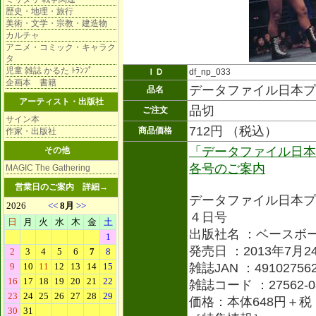
歴史・地理・旅行
美術・文学・宗教・建造物
カルチャ
アニメ・コミック・キャラク
タ
児童 雑誌 かるた ﾄﾗﾝﾌﾟ
ＩＤ
df_np_033
企画本 書籍
データファイル日本プ
品名
アーティスト・出版社
品切
ご注文
サイン本
712円 （税込）
商品価格
作家・出版社
「データファイル日本
その他
各号のご案内
MAGIC The Gathering
営業日のご案内
詳細→
データファイル日本プ
４日号
出版社名 ：ベースボ
発売日 ：2013年7月2
雑誌JAN ：491027562
雑誌コード ：27562-0
価格：本体648円＋税