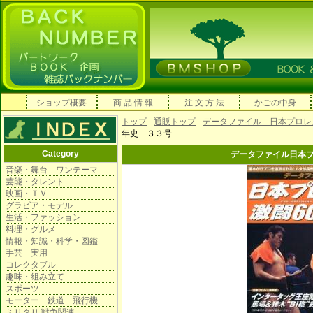
ショップ概要
商 品 情 報
注 文 方 法
かごの中身
トップ
-
通販トップ
-
データファイル 日本プロレ
年史 ３３号
Category
データファイル日本
音楽・舞台 ワンテーマ
芸能・タレント
映画・ＴＶ
グラビア・モデル
生活・ファッション
料理・グルメ
情報・知識・科学・図鑑
手芸 実用
コレクタブル
趣味・組み立て
スポーツ
モーター 鉄道 飛行機
ミリタリ 戦争関連