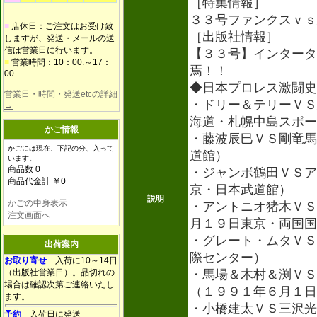
［特集情報］
３３号ファンクスｖｓ
■
店休日：ご注文はお受け致
［出版社情報］
しますが、発送・メールの送
信は営業日に行います。
【３３号】インタータ
■
営業時間：10：00.～17：
焉！！
00
◆日本プロレス激闘史
営業日・時間・発送etcの詳細
・ドリー＆テリーＶＳ
→
海道・札幌中島スポー
かご情報
・藤波辰巳ＶＳ剛竜馬
かごには現在、下記の分、入って
道館）
います。
商品数 0
・ジャンボ鶴田ＶＳア
商品代金計 ￥0
京・日本武道館）
説明
かごの中身表示
・アントニオ猪木ＶＳ
注文画面へ
月１９日東京・両国国
・グレート・ムタＶＳ
出荷案内
際センター）
お取り寄せ
入荷に10～14日
（出版社営業日）。品切れの
・馬場＆木村＆渕ＶＳ
場合は確認次第ご連絡いたし
（１９９１年６月１日
ます。
・小橋建太ＶＳ三沢光
予約
入荷日に発送