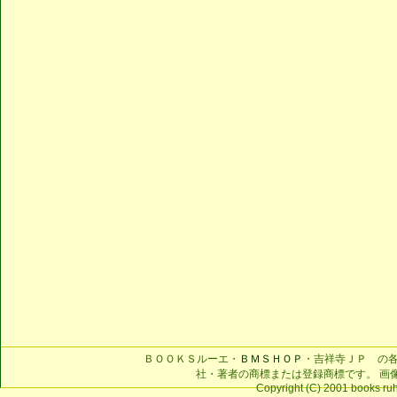
ＢＯＯＫＳルーエ・
ＢＭＳＨＯＰ
・吉祥寺ＪＰ の
社・著者の商標または登録商標です。 画
Copyright (C) 2001 books ruhe