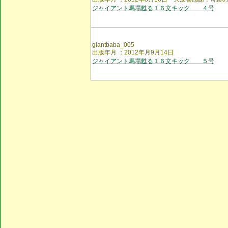
ジャイアント馬場甦る１６文キック ４号
giantbaba_005
出版年月 ：2012年月9月14日
ジャイアント馬場甦る１６文キック ５号