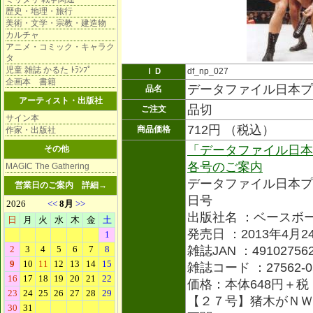
歴史・地理・旅行
美術・文学・宗教・建造物
カルチャ
アニメ・コミック・キャラク
タ
児童 雑誌 かるた ﾄﾗﾝﾌﾟ
ＩＤ
df_np_027
企画本 書籍
データファイル日本プ
品名
アーティスト・出版社
品切
ご注文
サイン本
712円 （税込）
商品価格
作家・出版社
「データファイル日本
その他
各号のご案内
MAGIC The Gathering
データファイル日本プ
営業日のご案内
詳細→
日号
出版社名 ：ベースボ
発売日 ：2013年4月2
雑誌JAN ：491027562
雑誌コード ：27562-0
価格：本体648円＋税
【２７号】猪木がＮＷ