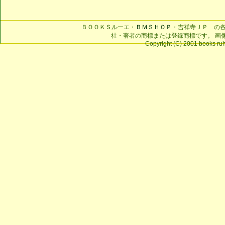
ＢＯＯＫＳルーエ・
ＢＭＳＨＯＰ
・吉祥寺ＪＰ の
社・著者の商標または登録商標です。 画
Copyright (C) 2001 books ruhe