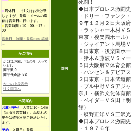
死闘！
◆日本プロレス激闘史
■
店休日：ご注文はお受け致
・ドリー・ファンク・
しますが、発送・メールの送
信は営業日に行います。
９年１２月２日大阪府
■
営業時間：10：00.～17：
・ラッシャー木村ＶＳ
00
東京・後楽園ホール）
営業日・時間・発送etcの詳細
・ジャイアント馬場Ｖ
→
８日東京・後楽園ホー
かご情報
・猪木＆藤波ＶＳマー
かごには現在、下記の分、入って
５日大阪府立体育会館
います。
説明
商品数 0
・ハンセン＆デビアス
商品代金計 ￥0
２日東京・日本武道館
かごの中身表示
・ブル中野ＶＳアジャ
注文画面へ
奈川・横浜文化体育館
・ベイダーＶＳ田上明
出荷案内
館）
お取り寄せ
入荷に10～14日
（出版社営業日）。品切れの
・蝶野正洋ＶＳ三沢光
場合は確認次第ご連絡いたし
◆日本プロレス激闘史
ます。
・１９７６年
予約
入荷日に発送