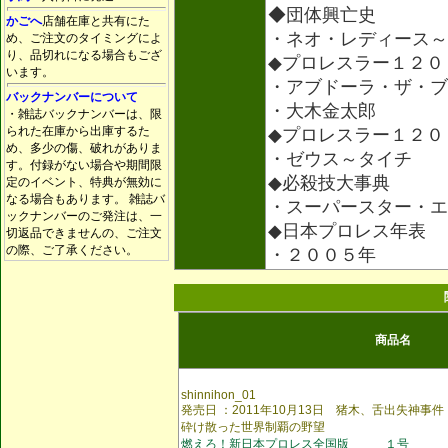
◆団体興亡史
かごへ
店舗在庫と共有にた
・ネオ・レディース～
め、ご注文のタイミングによ
り、品切れになる場合もござ
◆プロレスラー１２０
います。
・アブドーラ・ザ・ブ
バックナンバーについて
・大木金太郎
・雑誌バックナンバーは、限
られた在庫から出庫するた
◆プロレスラー１２０
め、多少の傷、破れがありま
・ゼウス～タイチ
す。付録がない場合や期間限
◆必殺技大事典
定のイベント、特典が無効に
なる場合もあります。 雑誌バ
・スーパースター・エ
ックナンバーのご発注は、一
◆日本プロレス年表
切返品できませんの、ご注文
の際、ご了承ください。
・２００５年
商品名
shinnihon_01
発売日 ：2011年10月13日 猪木、舌出失神
砕け散った世界制覇の野望
燃えろ！新日本プロレス全国版 １号