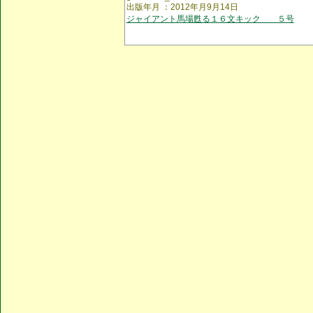
出版年月 ：2012年月9月14日
ジャイアント馬場甦る１６文キック ５号