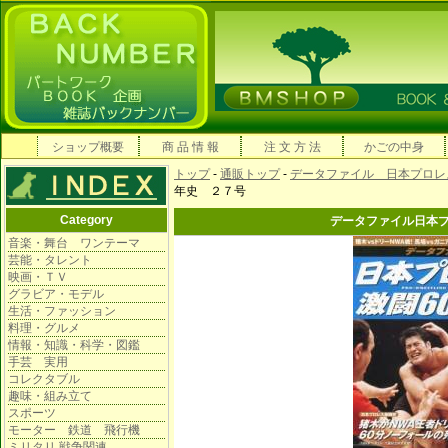
ショップ概要
商 品 情 報
注 文 方 法
かごの中身
トップ
-
通販トップ
-
データファイル 日本プロレ
年史 ２７号
Category
データファイル日本
音楽・舞台 ワンテーマ
芸能・タレント
映画・ＴＶ
グラビア・モデル
生活・ファッション
料理・グルメ
情報・知識・科学・図鑑
手芸 実用
コレクタブル
趣味・組み立て
スポーツ
モーター 鉄道 飛行機
ミリタリ 戦争関連