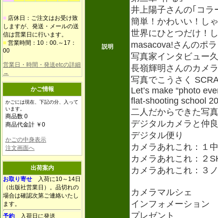
井上陽子さんの｢コラ
■
店休日：ご注文はお受け致
簡単！かわいい！し
しますが、発送・メールの送
世界にひとつだけ！
信は営業日に行います。
■
営業時間：10：00.～17：
masacova!さん
説明
00
写真家インタビュー
営業日・時間・発送etcの詳細
長嶺輝明さんのカメ
→
写真でこうさく SCRA
かご情報
Let’s make “photo eve
flat-shooting school 2
かごには現在、下記の分、入って
います。
二人だからできた写真展“
商品数 0
デジタルカメラと仲
商品代金計 ￥0
デジタル便り
かごの中身表示
カメラあれこれ：１
注文画面へ
カメラあれこれ：２S
出荷案内
カメラあれこれ：３
お取り寄せ
入荷に10～14日
（出版社営業日）。品切れの
カメラマルシェ
場合は確認次第ご連絡いたし
インフォメーション
ます。
プレゼント
予約
入荷日に発送