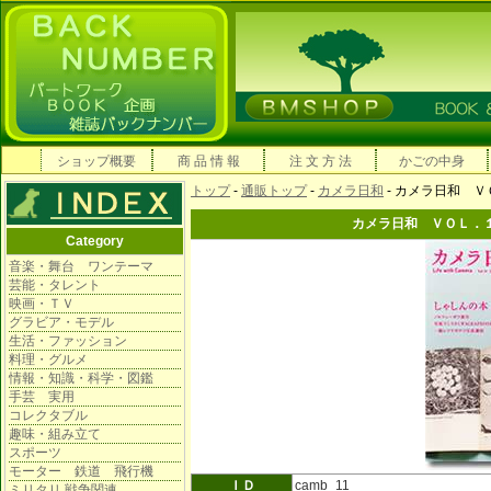
ショップ概要
商 品 情 報
注 文 方 法
かごの中身
トップ
-
通販トップ
-
カメラ日和
- カメラ日和 Ｖ
カメラ日和 ＶＯＬ．１
Category
音楽・舞台 ワンテーマ
芸能・タレント
映画・ＴＶ
グラビア・モデル
生活・ファッション
料理・グルメ
情報・知識・科学・図鑑
手芸 実用
コレクタブル
趣味・組み立て
スポーツ
モーター 鉄道 飛行機
ＩＤ
camb_11
ミリタリ 戦争関連