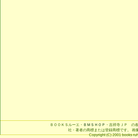
ＢＯＯＫＳルーエ・
ＢＭＳＨＯＰ
・吉祥寺ＪＰ の
社・著者の商標または登録商標です。 画
Copyright (C) 2001 books ruhe