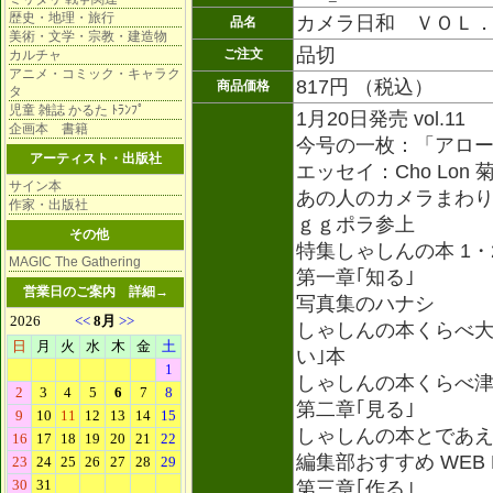
歴史・地理・旅行
カメラ日和 ＶＯＬ．
品名
美術・文学・宗教・建造物
品切
ご注文
カルチャ
アニメ・コミック・キャラク
817円 （税込）
商品価格
タ
児童 雑誌 かるた ﾄﾗﾝﾌﾟ
1月20日発売 vol.11
企画本 書籍
今号の一枚：「アロ
アーティスト・出版社
エッセイ：Cho Lo
サイン本
あの人のカメラまわ
作家・出版社
ｇｇポラ参上
その他
特集しゃしんの本 1・
MAGIC The Gathering
第一章｢知る｣
営業日のご案内
詳細→
写真集のハナシ
しゃしんの本くらべ大
い｣本
しゃしんの本くらべ津
第二章｢見る｣
しゃしんの本とであ
編集部おすすめ WEB B
第三章｢作る｣