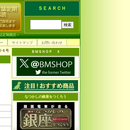
ＳＥＡＲＣＨ
誌定期購読
＞
ー
サイトマップ
お問い合わせ
０６号
ＢＭＳＨＯＰ Ｘ
なつかしの銀座をつくろう