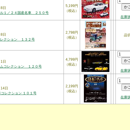
5,199円
月8日
（税込）
ル１／２４国産名車 ２５０号
在庫
2,798円
月8日
品
（税込）
レクション １３２号
4,799円
月1日
（税込）
ムコレクション １２０号
在庫
2,199円
月14日
（税込）
車コレクション １０１号
在庫