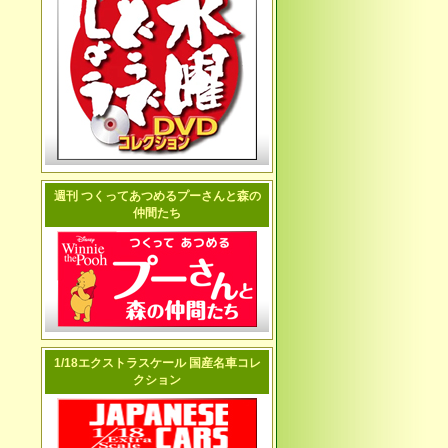
週刊 つくってあつめるプーさんと森の
仲間たち
1/18エクストラスケール 国産名車コレ
クション