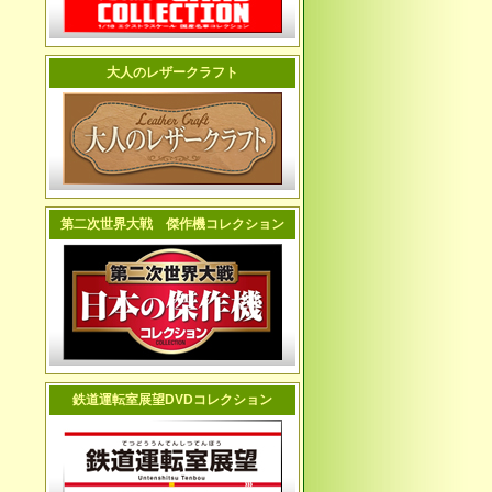
大人のレザークラフト
第二次世界大戦 傑作機コレクション
鉄道運転室展望DVDコレクション