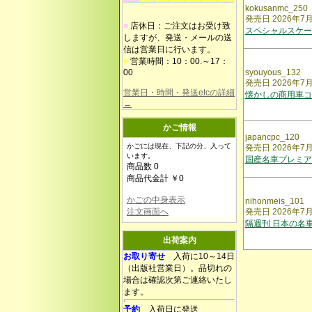
kokusanmc_250
発売日 2026年7
■
店休日：ご注文はお受け致
スペシャルスケー
しますが、発送・メールの送
信は営業日に行います。
■
営業時間：10：00.～17：
00
syouyous_132
発売日 2026年7
営業日・時間・発送etcの詳細
懐かしの商用車コ
→
かご情報
japancpc_120
かごには現在、下記の分、入って
発売日 2026年7
います。
国産名車プレミア
商品数 0
商品代金計 ￥0
かごの中身表示
nihonmeis_101
注文画面へ
発売日 2026年7
隔週刊 日本の名
出荷案内
お取り寄せ
入荷に10～14日
（出版社営業日）。品切れの
場合は確認次第ご連絡いたし
ます。
予約
入荷日に発送