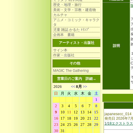
歴史・地理・旅行
美術・文学・宗教・建造物
カルチャ
アニメ・コミック・キャラク
タ
児童 雑誌 かるた ﾄﾗﾝﾌﾟ
企画本 書籍
雑
アーティスト・出版社
説明
サイン本
作家・出版社
その他
C
MAGIC The Gathering
営業日のご案内
詳細→
japanesecc_014
発売日 2026年7
1/18エクストラ