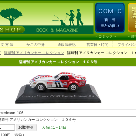
＜
コミック
＞ ＜
雑
 文 方 法
かごの中身
通販法表記
営業日・時間
プライバシ
プ
-
隔週刊 アメリカンカー コレクション
- 隔週刊 アメリカンカー コレクション １
隔週刊 アメリカンカー コレクション １０６号
mericanc_106
隔週刊 アメリカンカー コレクション １０６号
入荷に1～14日
2,190円 （税込）