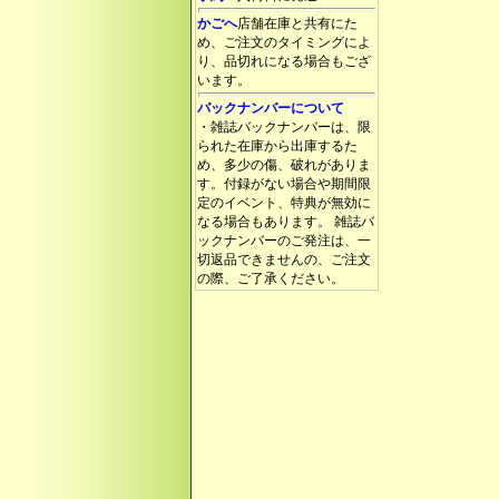
かごへ
店舗在庫と共有にた
め、ご注文のタイミングによ
り、品切れになる場合もござ
います。
バックナンバーについて
・雑誌バックナンバーは、限
られた在庫から出庫するた
め、多少の傷、破れがありま
す。付録がない場合や期間限
定のイベント、特典が無効に
なる場合もあります。 雑誌バ
ックナンバーのご発注は、一
切返品できませんの、ご注文
の際、ご了承ください。