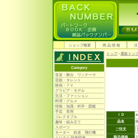
ショップ概要
商 品 情 報
注
トップ
-
通販トッ
Category
音楽・舞台 ワンテーマ
芸能・タレント
映画・ＴＶ
グラビア・モデル
生活・ファッション
料理・グルメ
情報・知識・科学・図鑑
手芸 実用
ＩＤ
a
コレクタブル
品名
趣味・組み立て
スポーツ
ご注文
モーター 鉄道 飛行機
商品価格
ミリタリ 戦争関連