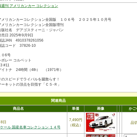
隔週刊 アメリカンカー コレクション
アメリカンカーコレクション全国版 １０６号 ２０２５年１０月号
アメリカンカーコレクション全国版増刊
出版社名 デアゴスティーニ・ジャパン
発売日 2025年9月9日
誌JAN 4910378261056
雑誌コード 37826-10
１０6号
シボレー コルベット
3 #11
デイトナ 24時間（4th） （1971年）
そのスピードでライバルを蹴散らす！
サーキットの頂点を目指す「Ｃ５-Ｒ」
関連商品
商品名
単価
画像
かご
7,490円
月8日
品
（税込）
スケール 国産名車コレクション １４号