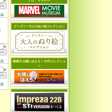
アム ＥＮＤ-->
冊
状況
ディズニー大人のぬり絵コレクション
切
冊
状況
隔週刊 太陽にほえろ！ DVDコレクショ
ン
冊
状況