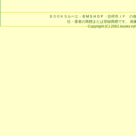
ＢＯＯＫＳルーエ・
ＢＭＳＨＯＰ
・吉祥寺ＪＰ の
社・著者の商標または登録商標です。 画
Copyright (C) 2001 books ruhe