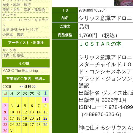
歴史・地理・旅行
美術・文学・宗教・建造物
ＩＤ
9784899765264
カルチャ
シリウス意識アドロニ
品名
アニメ・コミック・キャラク
タ
品切
ご注文
児童 雑誌 かるた ﾄﾗﾝﾌﾟ
1,760円 （税込）
企画本 書籍
商品価格
アーティスト・出版社
ＪＯＳＴＡＲの本
サイン本
作家・出版社
シリウス意識アドロ
その他
スターチャイルドＪＯ
MAGIC The Gathering
ド・コンシャスネスア
ブラッド・ジョンソン
営業日のご案内
詳細→
通訳
出版社名 ヴォイス出
出版年月 2022年1月
ISBNコード 978-4-899
（4-89976-526-6）
神に仕えるシリウスＡ