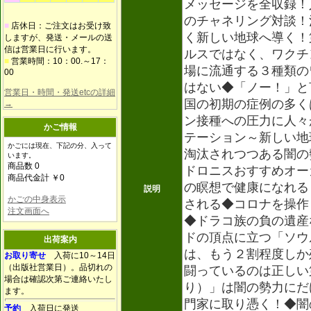
メッセージを全収録！
のチャネリング対談！
■
店休日：ご注文はお受け致
く新しい地球へ導く！
しますが、発送・メールの送
信は営業日に行います。
ルスではなく、ワクチ
■
営業時間：10：00.～17：
場に流通する３種類の
00
はない◆「ノー！」と
営業日・時間・発送etcの詳細
国の初期の症例の多く
→
ン接種への圧力に人々
かご情報
テーション～新しい
かごには現在、下記の分、入って
淘汰されつつある闇の
います。
商品数 0
ドロニスおすすめオー
商品代金計 ￥0
の瞑想で健康になれる
説明
かごの中身表示
される◆コロナを操作
注文画面へ
◆ドラコ族の負の遺産
ドの頂点に立つ「ソウ
出荷案内
は、もう２割程度しか
お取り寄せ
入荷に10～14日
（出版社営業日）。品切れの
闘っているのは正しい
場合は確認次第ご連絡いたし
り）」は闇の勢力にだ
ます。
門家に取り憑く！◆闇
予約
入荷日に発送