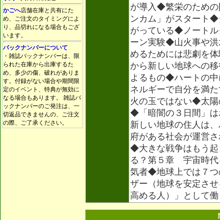
が導入◆繁栄のための
かごへ
店舗在庫と共有にた
ンカム」がスタート◆
め、ご注文のタイミングによ
り、品切れになる場合もござ
がっている◆ノートル
います。
ーン実験◆山火事や洪
バックナンバーについて
めるためには悲劇を体
・雑誌バックナンバーは、限
られた在庫から出庫するた
から新しい地球への移
め、多少の傷、破れがありま
よるもの◆ハートの中
す。付録がない場合や期間限
ネルギーで自分を満た
定のイベント、特典が無効に
なる場合もあります。 雑誌バ
火の玉ではない◆太陽
ックナンバーのご発注は、一
◆「暗闇の３日間」は
切返品できませんの、ご注文
の際、ご了承ください。
新しい地球の住人は、
府がある社会が運営さ
◆大きな戦争はもう起
る？第５章 宇宙時代
気者◆地球上では７つ
ザー（地球を安定させ
高める人）」として働