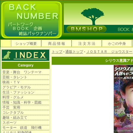
ショップ概要
商 品 情 報
注 文 方 法
かごの中身
トップ
-
通販トップ
-
ＪＯＳＴＡＲ ジョウスター
シリウス意識ア
Category
音楽・舞台 ワンテーマ
芸能・タレント
映画・ＴＶ
グラビア・モデル
生活・ファッション
料理・グルメ
情報・知識・科学・図鑑
手芸 実用
コレクタブル
趣味・組み立て
スポーツ
モーター 鉄道 飛行機
ミリタリ 戦争関連