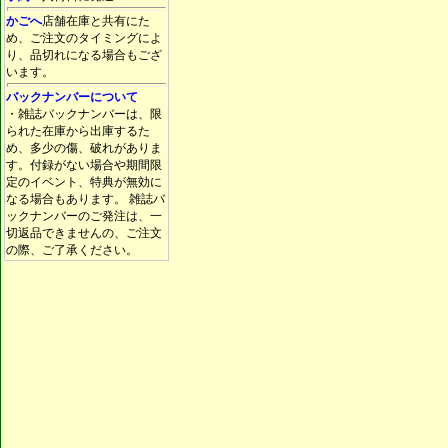
かごへ
店舗在庫と共有にた
め、ご注文のタイミングによ
り、品切れになる場合もござ
います。
バックナンバーについて
・雑誌バックナンバーは、限
られた在庫から出庫するた
め、多少の傷、破れがありま
す。付録がない場合や期間限
定のイベント、特典が無効に
なる場合もあります。 雑誌バ
ックナンバーのご発注は、一
切返品できませんの、ご注文
の際、ご了承ください。