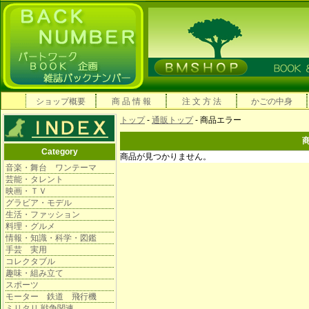
ショップ概要
商 品 情 報
注 文 方 法
かごの中身
トップ
-
通販トップ
- 商品エラー
Category
商品が見つかりません。
音楽・舞台 ワンテーマ
芸能・タレント
映画・ＴＶ
グラビア・モデル
生活・ファッション
料理・グルメ
情報・知識・科学・図鑑
手芸 実用
コレクタブル
趣味・組み立て
スポーツ
モーター 鉄道 飛行機
ミリタリ 戦争関連