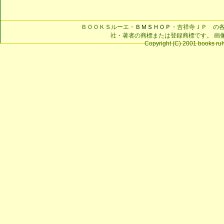
ＢＯＯＫＳルーエ・
ＢＭＳＨＯＰ
・吉祥寺ＪＰ の
社・著者の商標または登録商標です。 画
Copyright (C) 2001 books ruhe