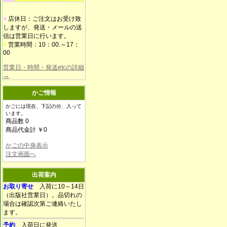
■
店休日：ご注文はお受け致
しますが、発送・メールの送
信は営業日に行います。
■
営業時間：10：00.～17：
00
営業日・時間・発送etcの詳細
→
かご情報
かごには現在、下記の分、入って
います。
商品数 0
商品代金計 ￥0
かごの中身表示
注文画面へ
出荷案内
お取り寄せ
入荷に10～14日
（出版社営業日）。品切れの
場合は確認次第ご連絡いたし
ます。
予約
入荷日に発送