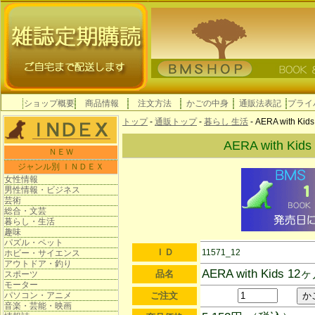
ショップ概要
商品情報
注文方法
かごの中身
通販法表記
プライ
トップ
-
通販トップ
-
暮らし 生活
- AERA with 
AERA with K
ＮＥＷ
ジャンル別 ＩＮＤＥＸ
女性情報
男性情報・ビジネス
芸術
総合・文芸
暮らし・生活
趣味
パズル・ペット
ＩＤ
11571_12
ホビー・サイエンス
アウトドア・釣り
AERA with Kids
品名
スポーツ
モーター
パソコン・アニメ
ご注文
音楽・芸能・映画