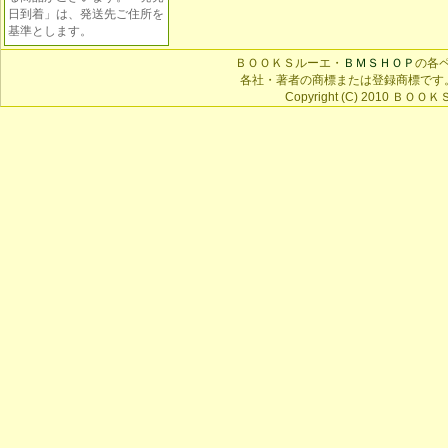
日到着」は、発送先ご住所を
基準とします。
ＢＯＯＫＳルーエ・
ＢＭＳＨＯＰ
の各
各社・著者の商標または登録商標です
Copyright (C) 2010 ＢＯＯＫＳ 