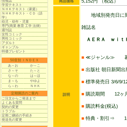
5,152円 （税込）
情報誌
商品価格
学習テキスト
ＮＨＫテキスト（家庭）
ＮＨＫテキスト・ＣＤ（語
地域別発売日に到
学）
幼児・幼年・児童
専門(商業 教育 工学 法律)
雑誌名
週刊誌
女性コミック
男性コミック
ＡＥＲＡ ｗｉｔｈ
アダルト
ギャンブル
特価プレゼント
■
≪ジャンル≫ 
50音別 ＩＮＤＥＸ
あ～お
か～こ
■
出版社 朝日新聞出
さ～そ
た～と
な～の
は～ほ
ま～も
やゆよ
■
標準発売日 3/6/9/1
ら～わ
ＮＨＫ
定期購読のご案内
■
購読期間 12ヶ月
説明
ご注文からご発送まで
よくある質問
■
購読料金(税込) 5
契約の変更
トラブル
定期ご継続の手続き
■
特典・割引⇒ 1年
発送先の変更