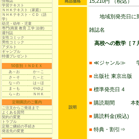
15,210円 （税込）
情報誌
商品価格
学習テキスト
ＮＨＫテキスト（家庭）
ＮＨＫテキスト・ＣＤ（語
地域別発売日に到
学）
幼児・幼年・児童
専門(商業 教育 工学 法律)
雑誌名
週刊誌
女性コミック
男性コミック
高校への数学［７月
アダルト
ギャンブル
特価プレゼント
■
≪ジャンル≫ 
50音別 ＩＮＤＥＸ
あ～お
か～こ
■
出版社 東京出版
さ～そ
た～と
な～の
は～ほ
ま～も
やゆよ
■
標準発売日 4
ら～わ
ＮＨＫ
定期購読のご案内
■
購読期間 本数
説明
ご注文からご発送まで
よくある質問
■
購読料金(税込) 1
契約の変更
トラブル
定期ご継続の手続き
■
特典・割引⇒
発送先の変更