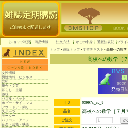
ショップ概要
商品情報
注文方法
かごの中身
通販法表記
プライ
トップ
-
通販トップ
-
学習テキスト
- 高校への数
高校への数学［
ＮＥＷ
ジャンル別 ＩＮＤＥＸ
女性情報
男性情報・ビジネス
芸術
総合・文芸
暮らし・生活
趣味
パズル・ペット
ＩＤ
03997c_sp_9
ホビー・サイエンス
アウトドア・釣り
高校への数学［７月
品名
スポーツ
モーター
パソコン・アニメ
ご注文
音楽・芸能・映画