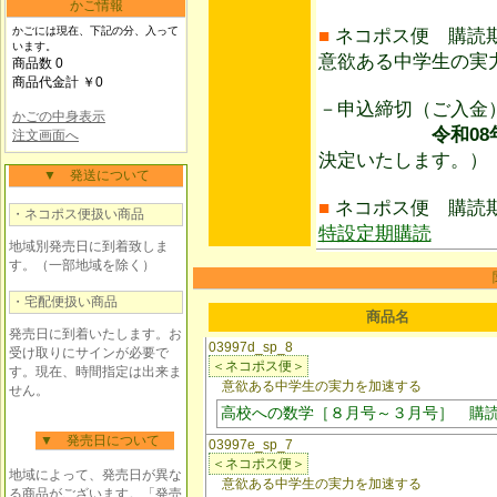
かご情報
かごには現在、下記の分、入って
■
ネコポス便 購読
います。
意欲ある中学生の実
商品数 0
商品代金計 ￥0
－申込締切（ご入
かごの中身表示
令和08年05
注文画面へ
決定いたします。）
▼ 発送について
■
ネコポス便 購読
・ネコポス便扱い商品
特設定期購読
地域別発売日に到着致しま
す。（一部地域を除く）
・宅配便扱い商品
商品名
発売日に到着いたします。お
03997d_sp_8
受け取りにサインが必要で
＜ネコポス便＞
す。現在、時間指定は出来ま
意欲ある中学生の実力を加速する
せん。
高校への数学［８月号～３月号］ 購
▼ 発売日について
03997e_sp_7
＜ネコポス便＞
地域によって、発売日が異な
意欲ある中学生の実力を加速する
る商品がございます。「発売