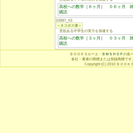
高校への数学［６ヶ月］ ０６ヶ月 
購読
03997_03
＜ネコポス便＞
意欲ある中学生の実力を加速する
高校への数学［３ヶ月］ ０３ヶ月 
購読
ＢＯＯＫＳルーエ・
ＢＭＳＨＯＰ
の各
各社・著者の商標または登録商標です
Copyright (C) 2010 ＢＯＯＫＳ 