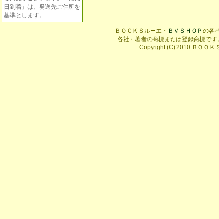
日到着」は、発送先ご住所を
基準とします。
ＢＯＯＫＳルーエ・
ＢＭＳＨＯＰ
の各
各社・著者の商標または登録商標です
Copyright (C) 2010 ＢＯＯＫＳ 