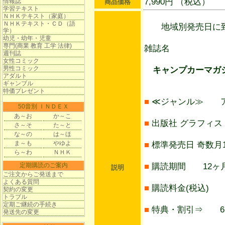
7,990円 （税込）
情報誌
商品価格
学習テキスト
ＮＨＫテキスト（家庭）
ＮＨＫテキスト・ＣＤ（語
地域別発売日に到
学）
幼児・幼年・児童
専門(商業 教育 工学 法律)
雑誌名
週刊誌
女性コミック
男性コミック
キャンプカーマガジ
アダルト
ギャンブル
特価プレゼント
■
≪ジャンル≫ ア
50音別 ＩＮＤＥＸ
あ～お
か～こ
■
出版社 グラフィス
さ～そ
た～と
な～の
は～ほ
ま～も
やゆよ
■
標準発売日 奇数月1
ら～わ
ＮＨＫ
定期購読のご案内
■
購読期間 12ヶ月
説明
ご注文からご発送まで
よくある質問
■
購読料金(税込) 7
契約の変更
トラブル
定期ご継続の手続き
■
特典・割引⇒ 6ヶ
発送先の変更