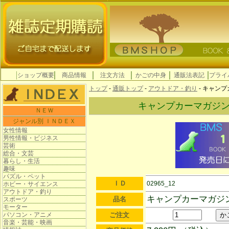
ショップ概要
商品情報
注文方法
かごの中身
通販法表記
プライ
トップ
-
通販トップ
-
アウトドア・釣り
- キャン
キャンプカーマガジ
ＮＥＷ
ジャンル別 ＩＮＤＥＸ
女性情報
男性情報・ビジネス
芸術
総合・文芸
暮らし・生活
趣味
パズル・ペット
ＩＤ
02965_12
ホビー・サイエンス
アウトドア・釣り
キャンプカーマガジ
品名
スポーツ
モーター
パソコン・アニメ
ご注文
音楽・芸能・映画