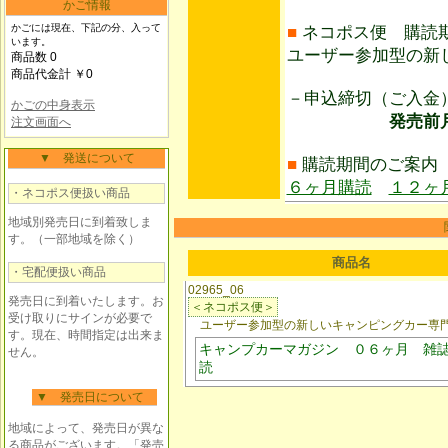
かご情報
かごには現在、下記の分、入って
■
ネコポス便 購読
います。
ユーザー参加型の新
商品数 0
商品代金計 ￥0
－申込締切（ご入
かごの中身表示
発売前月20日
注文画面へ
▼ 発送について
■
購読期間のご案内
６ヶ月購読
１２ヶ
・ネコポス便扱い商品
地域別発売日に到着致しま
す。（一部地域を除く）
商品名
・宅配便扱い商品
02965_06
発売日に到着いたします。お
＜ネコポス便＞
受け取りにサインが必要で
ユーザー参加型の新しいキャンピングカー専
す。現在、時間指定は出来ま
キャンプカーマガジン ０６ヶ月 雑
せん。
読
▼ 発売日について
地域によって、発売日が異な
る商品がございます。「発売