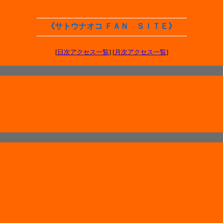
《サトウナオコ ＦＡＮ ＳＩＴＥ》
[
日次アクセス一覧
] [
月次アクセス一覧
]