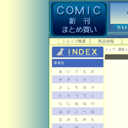
ショップ概要
商品情報
トップ
-
通販
著者別
あ
い
う
え
お
か
き
く
け
こ
さ
し
す
せ
そ
た
ち
つ
て
と
な
に
ぬ
ね
の
は
ひ
ふ
へ
ほ
ま
み
む
め
も
や
ゆ
よ