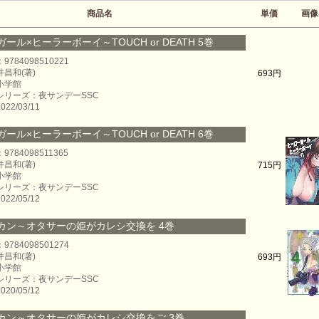
商品名
単価
画像
ール×ヒーラーボーイ～TOUCH or DEATH 5巻
784098510221
昌和(著)
693円
小学館
シリーズ：夜サンデーSSC
22/03/11
ール×ヒーラーボーイ～TOUCH or DEATH 6巻
784098511365
昌和(著)
715円
小学館
シリーズ：夜サンデーSSC
22/05/12
カン～オタサーの姫がカレシ交換を 4巻
784098501274
昌和(著)
693円
小学館
シリーズ：夜サンデーSSC
20/05/12
カン～オタサーの姫がカレシ交換をご 3巻