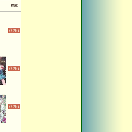
０４
月
０４
在庫
月
０５
月
０３
月
０３
月
０４
月
０２
月
０２
月
０３
月
０１
月
０１
月
０２
月
品切れ
２０２２
月
２０２２
１２
０１
１２
月
月
月
１１
２０２
１１
月
２
月
１０
１２
１０
月
月
月
０９
１１
０９
月
月
月
０８
１０
０８
月
月
月
品切れ
０７
０９
０７
月
月
月
０６
０８
０６
月
月
月
０５
０７
０５
月
月
月
０
０６
０４
４月
月
月
０
０５
０３
３月
月
月
０
０４
０２
品切れ
２月
月
月
０
０３
０１
１月
月
月
２０２１
０２
２０２１
１
月
１２
２月
０１
月
１
月
１１