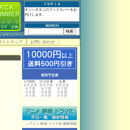
ＴＯＰＩＸ
キンシオタニのブックカバーをお
付けします。
SEARCH
ックナンバー
＞
サイトマップ
お問い合わせ
発売予定表
COMIC
ｺﾐｯｸ文庫
文庫
２０２６
２０２６
２０２６
０７月
０７月
０７月
０６月
０６月
０６月
０５月
０５月
０５月
０４月
０４月
０４月
０３月
０３月
０３月
０２月
０２月
０２月
０１月
０１月
０１月
２０２５
２０２
２０２５
１２月
５
１２月
１１月
１２月
１１月
１０月
１１月
１０月
→アニメ 映画 ドラマ化 最新情報
０９月
１０月
０９月