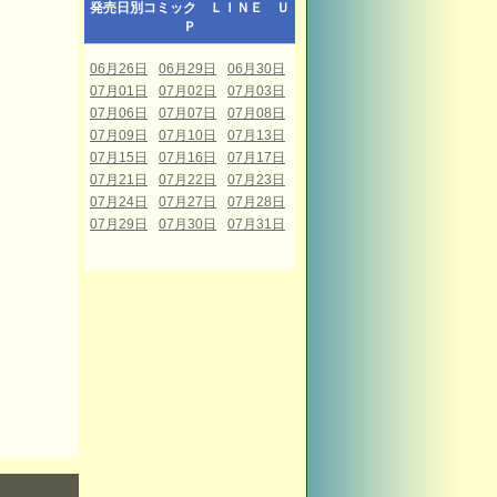
０８月
０９月
０８月
発売日別コミック ＬＩＮＥ Ｕ
０７月
０８月
０７月
Ｐ
０６月
０７月
０６月
０５月
０６月
０５月
０４月
０５月
０４月
０３月
０４月
０３月
06月26日
06月29日
06月30日
０２月
０３月
０２月
07月01日
07月02日
07月03日
０１月
０２月
０１月
２０２４
０１月
２０２４
07月06日
07月07日
07月08日
１２月
２０２
１２月
１１月
４
１１月
07月09日
07月10日
07月13日
１０月
１２月
１０月
07月15日
07月16日
07月17日
０９月
１１月
０９月
０８月
１０月
０８月
07月21日
07月22日
07月23日
０７月
０９月
０７月
０６月
０８月
０６月
07月24日
07月27日
07月28日
０５月
０７月
０５月
07月29日
07月30日
07月31日
０４月
０６月
０４月
０３月
０５月
０３月
０２月
０４月
０２月
０１月
０３月
０１月
２０２３
０２月
２０２３
１２
０１月
１２
月
２０２
月
１１
３
１１
月
１２
月
１０
月
１０
月
１１
月
０９
月
０９
月
１０
月
０８
月
０８
月
０９
月
０７
月
０７
月
０８
月
０６
月
０６
月
０７
月
０５
月
０５
月
０６
月