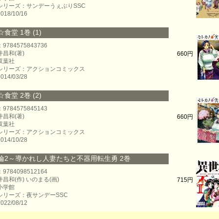
シリーズ：サンデーうぇぶりSSC
18/10/16
食堂 1巻 (1)
784575843736
昌和(著)
660円
双葉社
シリーズ：アクションコミックス
14/03/28
食堂 2巻 (2)
784575845143
昌和(著)
660円
双葉社
シリーズ：アクションコミックス
14/10/28
倫2～導かれし人妻たちと不器用転生勇 2巻
784098512164
昌和(作) いのまる(画)
715円
小学館
シリーズ：夜サンデーSSC
22/08/12