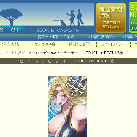
営業日・時間のご案内
＜
雑誌定期購読
＞ ＜
雑誌バ
注文方法
かごの中身
通販法表記
プライバシー
トップ
-
大井昌和
- ヒーローガール×ヒーラーボーイ～TOUCH or DEATH 3巻
ヒーローガール×ヒーラーボーイ～TOUCH or DEATH 3巻