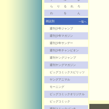
ら
り
る
れ
ろ
わ
を
ん
雑誌別
一覧へ
週刊少年ジャンプ
週刊少年マガジン
週刊少年サンデー
週刊少年チャンピオン
週刊ヤングジャンプ
週刊ヤングマガジン
ビッグコミックスピリッツ
ヤングアニマル
モーニング
ビッグコミックオリジナル
ビッグコミック
週刊コミックバンチ