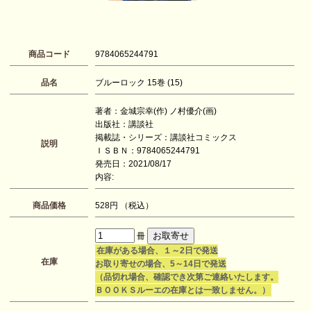
商品コード
9784065244791
品名
ブルーロック 15巻 (15)
著者：金城宗幸(作) ノ村優介(画)
出版社：講談社
掲載誌・シリーズ：講談社コミックス
説明
ＩＳＢＮ：9784065244791
発売日：2021/08/17
内容:
商品価格
528円
（税込）
冊
在庫がある場合、１～2日で発送
在庫
お取り寄せの場合、5～14日で発送
（品切れ場合、確認でき次第ご連絡いたします。
ＢＯＯＫＳルーエの在庫とは一致しません。）