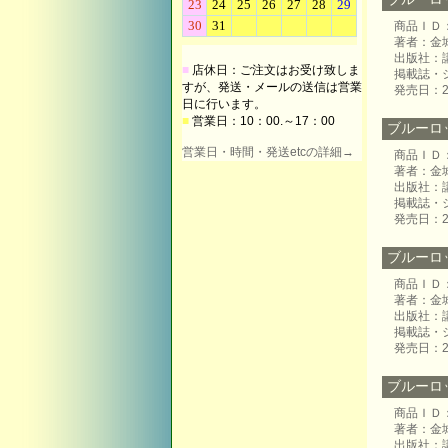
商品ＩＤ：9
著者：金城
出版社：
■
店休日：ご注文はお受け致しま
掲載誌・
すが、発送・メールの送信は営業
発売日：20
日に行います。
■
営業日：10：00.～17：00
ブルーロック
営業日・時間・発送etcの詳細→
商品ＩＤ：9
著者：金城
出版社：
掲載誌・
発売日：20
ブルーロック
商品ＩＤ：9
著者：金城
出版社：
掲載誌・
発売日：20
ブルーロッ
商品ＩＤ：9
著者：金城
出版社：