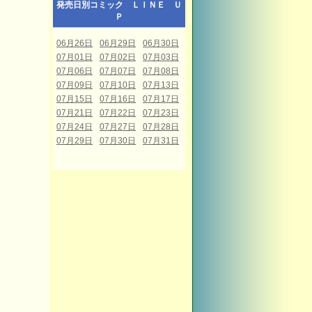
０８月
０９月
０８月
発売日別コミック ＬＩＮＥ Ｕ
０７月
０８月
０７月
Ｐ
０６月
０７月
０６月
０５月
０６月
０５月
０４月
０５月
０４月
０３月
０４月
０３月
06月26日
06月29日
06月30日
０２月
０３月
０２月
07月01日
07月02日
07月03日
０１月
０２月
０１月
２０２４
０１月
２０２４
07月06日
07月07日
07月08日
１２月
２０２
１２月
１１月
４
１１月
07月09日
07月10日
07月13日
１０月
１２月
１０月
07月15日
07月16日
07月17日
０９月
１１月
０９月
０８月
１０月
０８月
07月21日
07月22日
07月23日
０７月
０９月
０７月
０６月
０８月
０６月
07月24日
07月27日
07月28日
０５月
０７月
０５月
07月29日
07月30日
07月31日
０４月
０６月
０４月
０３月
０５月
０３月
０２月
０４月
０２月
０１月
０３月
０１月
２０２３
０２月
２０２３
１２
０１月
１２
月
２０２
月
１１
３
１１
月
１２
月
１０
月
１０
月
１１
月
０９
月
０９
月
１０
月
０８
月
０８
月
０９
月
０７
月
０７
月
０８
月
０６
月
０６
月
０７
月
０５
月
０５
月
０６
月