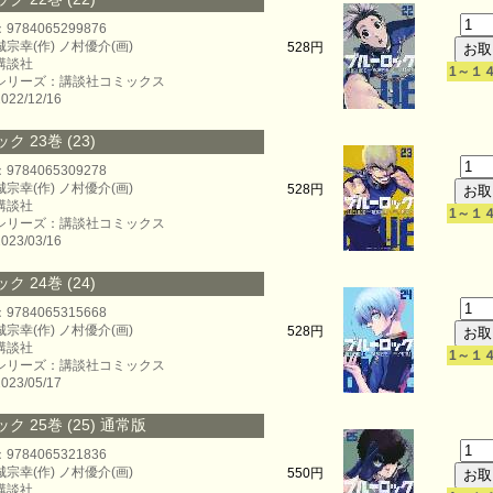
784065299876
宗幸(作) ノ村優介(画)
528円
講談社
1～１
シリーズ：講談社コミックス
22/12/16
 23巻 (23)
784065309278
宗幸(作) ノ村優介(画)
528円
講談社
1～１
シリーズ：講談社コミックス
23/03/16
 24巻 (24)
784065315668
宗幸(作) ノ村優介(画)
528円
講談社
1～１
シリーズ：講談社コミックス
23/05/17
ク 25巻 (25) 通常版
784065321836
宗幸(作) ノ村優介(画)
550円
講談社