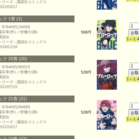
シリーズ：講談社コミックス
22/03/17
 1巻 (1)
784065134009
宗幸(作) ノ村優介(画)
506円
講談社
1～１
シリーズ：講談社コミックス
18/11/16
 20巻 (20)
784065285015
宗幸(作) ノ村優介(画)
528円
講談社
1～１
シリーズ：講談社コミックス
22/07/15
 21巻 (21)
784065294895
宗幸(作) ノ村優介(画)
528円
講談社
1～１
シリーズ：講談社コミックス
22/10/17
 22巻 (22)