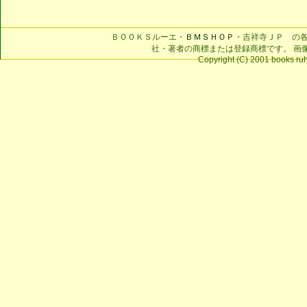
ＢＯＯＫＳルーエ・
ＢＭＳＨＯＰ
・吉祥寺ＪＰ の
社・著者の商標または登録商標です。 画
Copyright (C) 2001 books ruhe