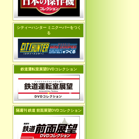
シティーハンター ミニクーパーをつく
る
鉄道運転室展望DVDコレクション
隔週刊 鉄道 前面展望DVDコレクション