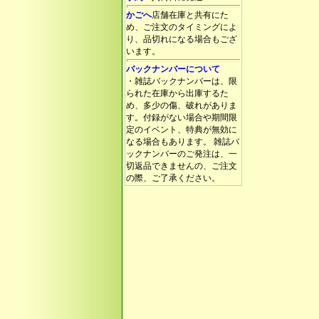
かごへ
店舗在庫と共有にた
め、ご注文のタイミングによ
り、品切れになる場合もござ
います。
バックナンバーについて
・雑誌バックナンバーは、限
られた在庫から出庫するた
め、多少の傷、破れがありま
す。付録がない場合や期間限
定のイベント、特典が無効に
なる場合もあります。 雑誌バ
ックナンバーのご発注は、一
切返品できませんの、ご注文
の際、ご了承ください。