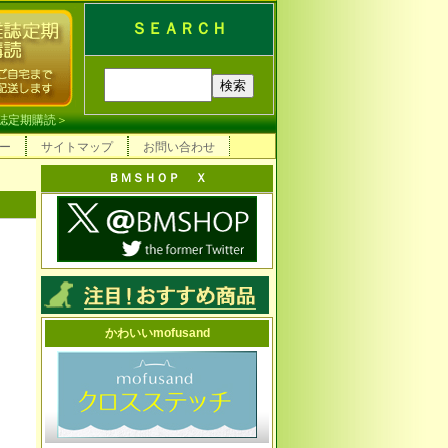
ＳＥＡＲＣＨ
誌定期購読
＞
ー
サイトマップ
お問い合わせ
ＢＭＳＨＯＰ Ｘ
かわいいmofusand