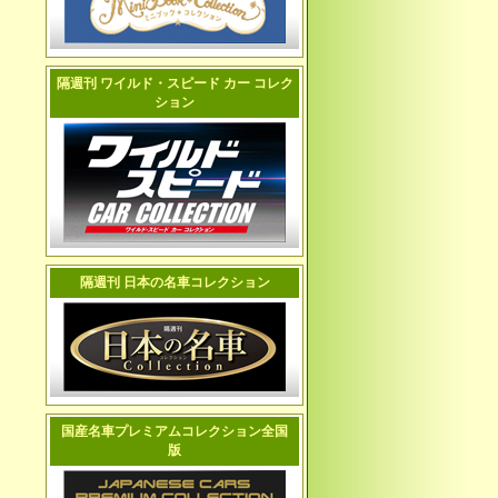
隔週刊 ワイルド・スピード カー コレク
ション
隔週刊 日本の名車コレクション
国産名車プレミアムコレクション全国
版