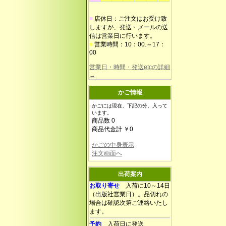
■
店休日：ご注文はお受け致
しますが、発送・メールの送
信は営業日に行います。
■
営業時間：10：00.～17：
00
営業日・時間・発送etcの詳細
→
かご情報
かごには現在、下記の分、入って
います。
商品数 0
商品代金計 ￥0
かごの中身表示
注文画面へ
出荷案内
お取り寄せ
入荷に10～14日
（出版社営業日）。品切れの
場合は確認次第ご連絡いたし
ます。
予約
入荷日に発送