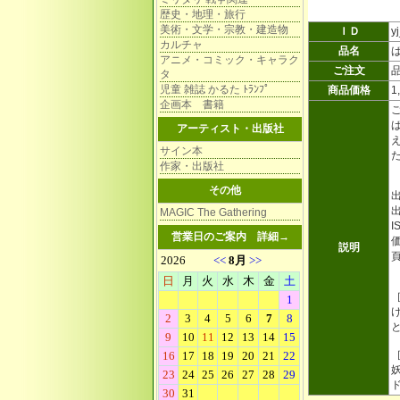
歴史・地理・旅行
美術・文学・宗教・建造物
ＩＤ
y
カルチャ
品名
アニメ・コミック・キャラク
ご注文
タ
児童 雑誌 かるた ﾄﾗﾝﾌﾟ
商品価格
1
企画本 書籍
アーティスト・出版社
サイン本
作家・出版社
その他
出
MAGIC The Gathering
I
営業日のご案内
詳細→
説明