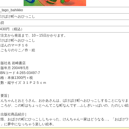
j_tago_bahikko
ばけばけ町へおひっこし
品切
,430円 （税込）
ご注文から発送まで、10～15日かかります。
ばけばけ町へおひっこし
えほんのマーチ１６
たごもりのりこ／作・絵
出版社名 岩崎書店
版年月 2004年5月
SBNコード 4-265-03497-7
価格：本体1300円＋税
頁数・縦サイズ ３１Ｐ２５ｃｍ
［要旨］
けんちゃんとおとうさん、おかあさんは、ばけばけ町へおひっこしすることになりま
ところが、この町はちょっとへんてこな町なんです…ふしぎいっぱいの、たのしい絵
［出版社商品紹介］
妖怪、おばけの町にひっこししちゃった、けんちゃん一家はどうなる…。「おばけワ
ド」に夢中になっちゃう楽しい絵本。