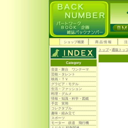
ショップ概要
商 品 情 報
注
トップ
-
通販トッ
Category
音楽・舞台 ワンテーマ
芸能・タレント
映画・ＴＶ
グラビア・モデル
生活・ファッション
料理・グルメ
情報・知識・科学・図鑑
手芸 実用
コレクタブル
趣味・組み立て
スポーツ
モーター 鉄道 飛行機
ミリタリ 戦争関連