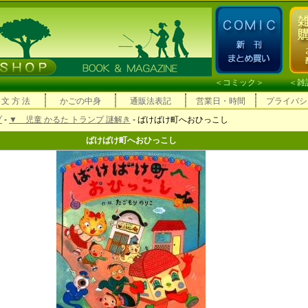
＜
コミック
＞ ＜
雑
 文 方 法
かごの中身
通販法表記
営業日・時間
プライバシ
プ
-
▼ 児童 かるた トランプ 謎解き
- ばけばけ町へおひっこし
ばけばけ町へおひっこし