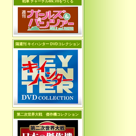
戦車 チャーチルMk.VIIをつくる
隔週刊 キイハンター DVDコレクション
第二次世界大戦 傑作機コレクション