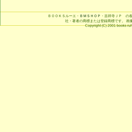
ＢＯＯＫＳルーエ・
ＢＭＳＨＯＰ
・吉祥寺ＪＰ の
社・著者の商標または登録商標です。 画
Copyright (C) 2001 books ruhe