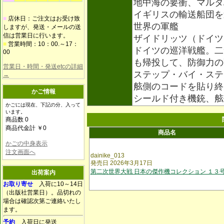
地中海の要衝、マルタ
イギリスの輸送船団を
■
店休日：ご注文はお受け致
世界の軍艦
しますが、発送・メールの送
信は営業日に行います。
ザイドリッツ（ドイツ
■
営業時間：10：00.～17：
ドイツの巡洋戦艦。二
00
も帰投して、防御力の
営業日・時間・発送etcの詳細
ステップ・バイ・ステ
→
舷側のコードを貼り終
かご情報
シールド付き機銃、
かごには現在、下記の分、入って
います。
商品数 0
商品代金計 ￥0
商品名
かごの中身表示
注文画面へ
dainike_013
発売日 2026年3月17日
第二次世界大戦 日本の傑作機コレクション １３
出荷案内
お取り寄せ
入荷に10～14日
（出版社営業日）。品切れの
場合は確認次第ご連絡いたし
ます。
予約
入荷日に発送