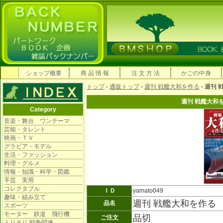
ショップ概要
商 品 情 報
注 文 方 法
かごの中身
トップ
-
通販トップ
-
週刊 戦艦大和を作る
- 週刊
週刊 戦艦大和
Category
音楽・舞台 ワンテーマ
芸能・タレント
映画・ＴＶ
グラビア・モデル
生活・ファッション
料理・グルメ
情報・知識・科学・図鑑
手芸 実用
コレクタブル
ＩＤ
yamato049
趣味・組み立て
週刊 戦艦大和を作る
品名
スポーツ
モーター 鉄道 飛行機
品切
ご注文
ミリタリ 戦争関連