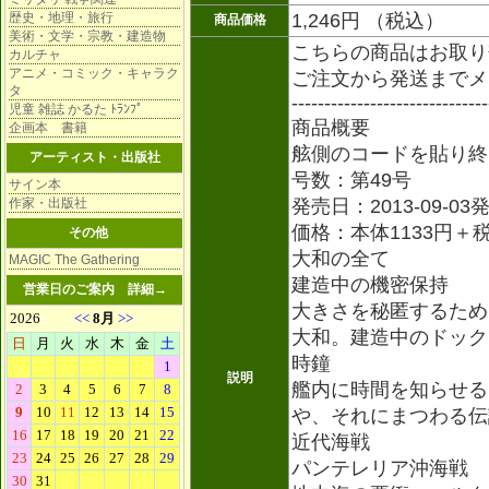
歴史・地理・旅行
1,246円 （税込）
商品価格
美術・文学・宗教・建造物
こちらの商品はお取り
カルチャ
アニメ・コミック・キャラク
ご注文から発送までメ
タ
------------------------------
児童 雑誌 かるた ﾄﾗﾝﾌﾟ
商品概要
企画本 書籍
舷側のコードを貼り終
アーティスト・出版社
号数：第49号
サイン本
作家・出版社
発売日：2013-09-03
価格：本体1133円＋
その他
大和の全て
MAGIC The Gathering
建造中の機密保持
営業日のご案内
詳細→
大きさを秘匿するため
大和。建造中のドック
時鐘
説明
艦内に時間を知らせる
や、それにまつわる伝
近代海戦
パンテレリア沖海戦