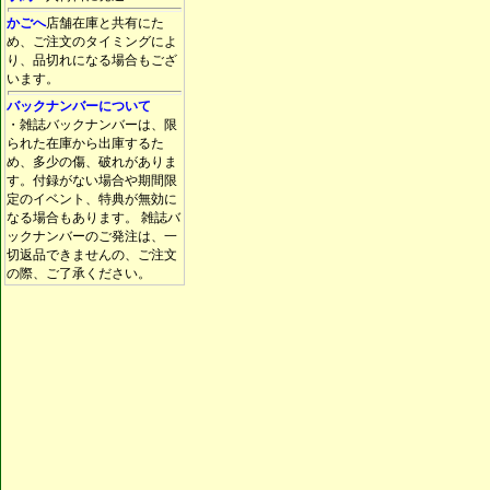
かごへ
店舗在庫と共有にた
め、ご注文のタイミングによ
り、品切れになる場合もござ
います。
バックナンバーについて
・雑誌バックナンバーは、限
られた在庫から出庫するた
め、多少の傷、破れがありま
す。付録がない場合や期間限
定のイベント、特典が無効に
なる場合もあります。 雑誌バ
ックナンバーのご発注は、一
切返品できませんの、ご注文
の際、ご了承ください。