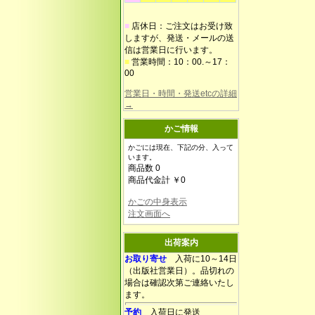
■
店休日：ご注文はお受け致
しますが、発送・メールの送
信は営業日に行います。
■
営業時間：10：00.～17：
00
営業日・時間・発送etcの詳細
→
かご情報
かごには現在、下記の分、入って
います。
商品数 0
商品代金計 ￥0
かごの中身表示
注文画面へ
出荷案内
お取り寄せ
入荷に10～14日
（出版社営業日）。品切れの
場合は確認次第ご連絡いたし
ます。
予約
入荷日に発送