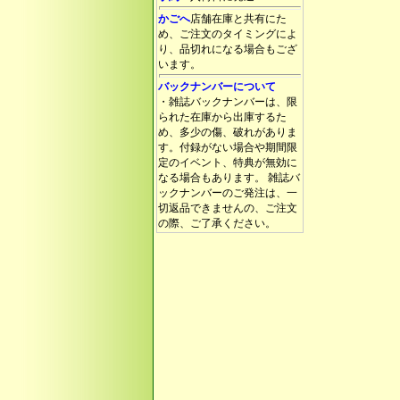
かごへ
店舗在庫と共有にた
め、ご注文のタイミングによ
り、品切れになる場合もござ
います。
バックナンバーについて
・雑誌バックナンバーは、限
られた在庫から出庫するた
め、多少の傷、破れがありま
す。付録がない場合や期間限
定のイベント、特典が無効に
なる場合もあります。 雑誌バ
ックナンバーのご発注は、一
切返品できませんの、ご注文
の際、ご了承ください。