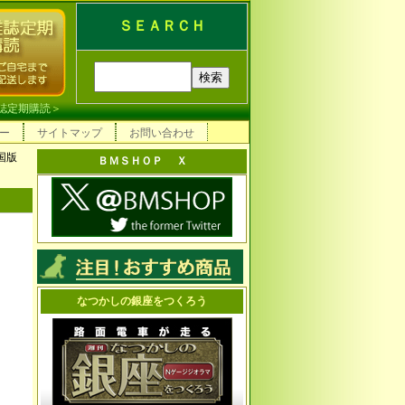
ＳＥＡＲＣＨ
誌定期購読
＞
ー
サイトマップ
お問い合わせ
全国版
ＢＭＳＨＯＰ Ｘ
なつかしの銀座をつくろう