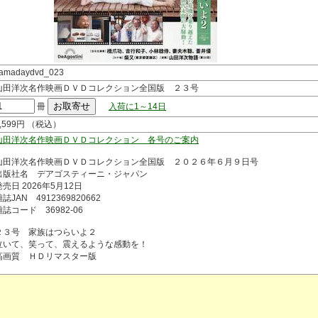
amadaydvd_023
山田洋次名作映画ＤＶＤコレクション全国版 ２３号
冊
入荷に1～14日
1,599円 （税込）
山田洋次名作映画ＤＶＤコレクション 各号のご案内
山田洋次名作映画ＤＶＤコレクション全国版 ２０２６年６月９日号
出版社名 デアゴスティーニ・ジャパン
発売日 2026年5月12日
誌JAN 4912369820662
雑誌コード 36982-06
２３号 家族はつらいよ２
泣いて、笑って、震えるような感動を！
高画質 ＨＤリマスター版