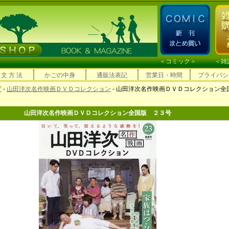
＜
コミック
＞ ＜
雑
 文 方 法
かごの中身
通販法表記
営業日・時間
プライバシ
プ
-
山田洋次名作映画ＤＶＤコレクション
- 山田洋次名作映画ＤＶＤコレクション
山田洋次名作映画ＤＶＤコレクション全国版 ２３号