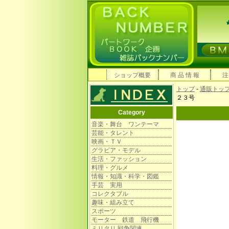
ショップ概要
商 品 情 報
注
トップ
-
通販トッ
２３号
Category
音楽・舞台 ワンテーマ
芸能・タレント
映画・ＴＶ
グラビア・モデル
生活・ファッション
料理・グルメ
情報・知識・科学・図鑑
手芸 実用
コレクタブル
趣味・組み立て
スポーツ
モーター 鉄道 飛行機
ミリタリ 戦争関連