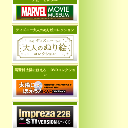
アム ＥＮＤ-->
ディズニー大人のぬり絵コレクション
隔週刊 太陽にほえろ！ DVDコレクショ
ン