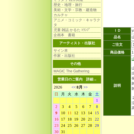
歴史・地理・旅行
美術・文学・宗教・建造物
カルチャ
アニメ・コミック・キャラク
タ
児童 雑誌 かるた ﾄﾗﾝﾌﾟ
ＩＤ
y
企画本 書籍
品名
アーティスト・出版社
ご注文
サイン本
商品価格
作家・出版社
その他
MAGIC The Gathering
営業日のご案内
詳細→
雑
説明