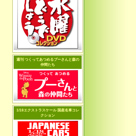
週刊 つくってあつめるプーさんと森の
仲間たち
1/18エクストラスケール 国産名車コレ
クション