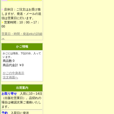
■
店休日：ご注文はお受け致
しますが、発送・メールの送
信は営業日に行います。
■
営業時間：10：00.～17：
00
営業日・時間・発送etcの詳細
→
かご情報
かごには現在、下記の分、入って
います。
商品数 0
商品代金計 ￥0
かごの中身表示
注文画面へ
出荷案内
お取り寄せ
入荷に10～14日
（出版社営業日）。品切れの
場合は確認次第ご連絡いたし
ます。
予約
入荷日に発送