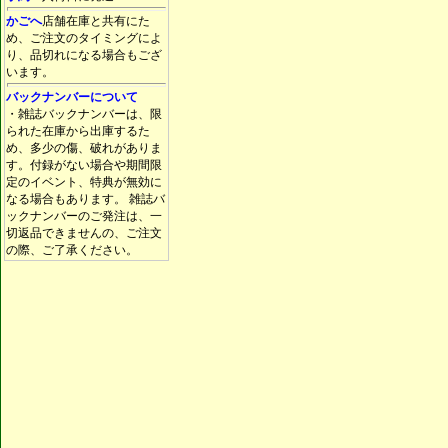
かごへ
店舗在庫と共有にた
め、ご注文のタイミングによ
り、品切れになる場合もござ
います。
バックナンバーについて
・雑誌バックナンバーは、限
られた在庫から出庫するた
め、多少の傷、破れがありま
す。付録がない場合や期間限
定のイベント、特典が無効に
なる場合もあります。 雑誌バ
ックナンバーのご発注は、一
切返品できませんの、ご注文
の際、ご了承ください。