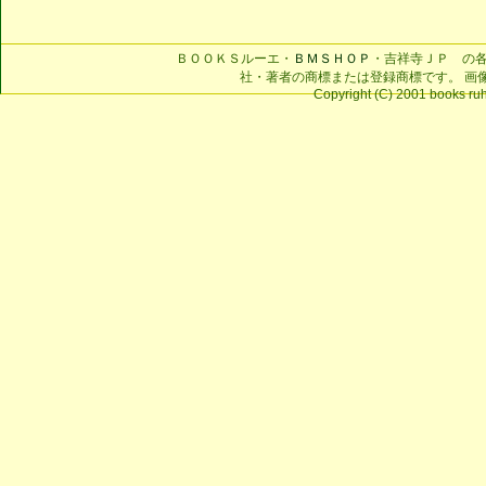
ＢＯＯＫＳルーエ・
ＢＭＳＨＯＰ
・吉祥寺ＪＰ の
社・著者の商標または登録商標です。 画
Copyright (C) 2001 books ruhe