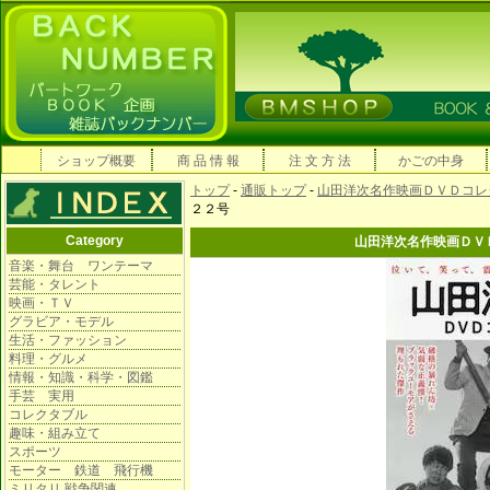
ショップ概要
商 品 情 報
注 文 方 法
かごの中身
トップ
-
通販トップ
-
山田洋次名作映画ＤＶＤコレ
２２号
Category
山田洋次名作映画ＤＶ
音楽・舞台 ワンテーマ
芸能・タレント
映画・ＴＶ
グラビア・モデル
生活・ファッション
料理・グルメ
情報・知識・科学・図鑑
手芸 実用
コレクタブル
趣味・組み立て
スポーツ
モーター 鉄道 飛行機
ミリタリ 戦争関連