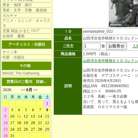
歴史・地理・旅行
美術・文学・宗教・建造物
カルチャ
アニメ・コミック・キャラク
タ
児童 雑誌 かるた ﾄﾗﾝﾌﾟ
ＩＤ
yamadaydvd_022
企画本 書籍
品名
山田洋次名作映画ＤＶＤコレク
アーティスト・出版社
ご注文
冊
入
サイン本
商品価格
1,599円 （税込）
作家・出版社
山田洋次名作映画ＤＶＤコレク
その他
山田洋次名作映画ＤＶＤコレク
MAGIC The Gathering
出版社名 デアゴスティーニ・
発売日 2026年4月28日
営業日のご案内
詳細→
説明
雑誌JAN 4912369840561
雑誌コード 36984-05
２２号 喜劇・一発大必勝
泣いて、笑って、震えるような
高画質 ＨＤリマスター版