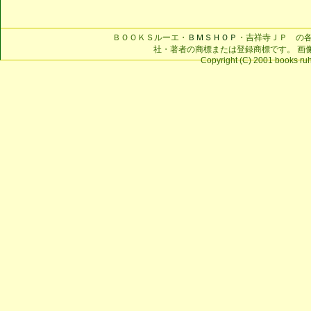
ＢＯＯＫＳルーエ・
ＢＭＳＨＯＰ
・吉祥寺ＪＰ の
社・著者の商標または登録商標です。 画
Copyright (C) 2001 books ruhe