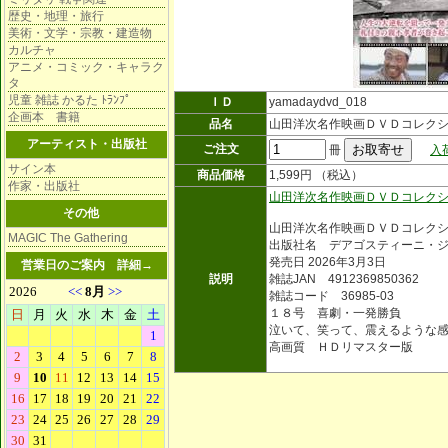
歴史・地理・旅行
美術・文学・宗教・建造物
カルチャ
アニメ・コミック・キャラク
タ
児童 雑誌 かるた ﾄﾗﾝﾌﾟ
ＩＤ
yamadaydvd_018
企画本 書籍
品名
山田洋次名作映画ＤＶＤコレク
アーティスト・出版社
ご注文
冊
入
サイン本
商品価格
1,599円 （税込）
作家・出版社
山田洋次名作映画ＤＶＤコレク
その他
山田洋次名作映画ＤＶＤコレク
MAGIC The Gathering
出版社名 デアゴスティーニ・
発売日 2026年3月3日
営業日のご案内
詳細→
説明
雑誌JAN 4912369850362
雑誌コード 36985-03
１８号 喜劇・一発勝負
泣いて、笑って、震えるような
高画質 ＨＤリマスター版