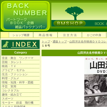
ショップ概要
商 品 情 報
注 文 方 法
かごの中身
トップ
-
通販トップ
-
山田洋次名作映画ＤＶＤコレ
１８号
Category
山田洋次名作映画ＤＶ
音楽・舞台 ワンテーマ
芸能・タレント
映画・ＴＶ
グラビア・モデル
生活・ファッション
料理・グルメ
情報・知識・科学・図鑑
手芸 実用
コレクタブル
趣味・組み立て
スポーツ
モーター 鉄道 飛行機
ミリタリ 戦争関連