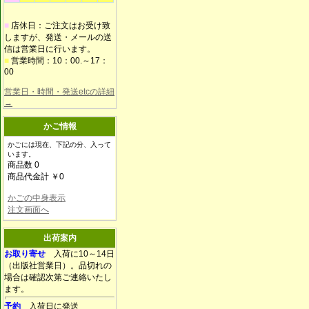
■
店休日：ご注文はお受け致
しますが、発送・メールの送
信は営業日に行います。
■
営業時間：10：00.～17：
00
営業日・時間・発送etcの詳細
→
かご情報
かごには現在、下記の分、入って
います。
商品数 0
商品代金計 ￥0
かごの中身表示
注文画面へ
出荷案内
お取り寄せ
入荷に10～14日
（出版社営業日）。品切れの
場合は確認次第ご連絡いたし
ます。
予約
入荷日に発送