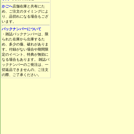
かごへ
店舗在庫と共有にた
め、ご注文のタイミングによ
り、品切れになる場合もござ
います。
バックナンバーについて
・雑誌バックナンバーは、限
られた在庫から出庫するた
め、多少の傷、破れがありま
す。付録がない場合や期間限
定のイベント、特典が無効に
なる場合もあります。 雑誌バ
ックナンバーのご発注は、一
切返品できませんの、ご注文
の際、ご了承ください。